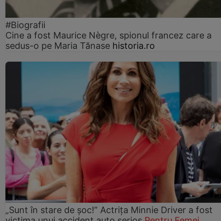
#Biografii
Cine a fost Maurice Nègre, spionul francez care a
sedus-o pe Maria Tănase
historia.ro
„Sunt în stare de șoc!” Actrița Minnie Driver a fost
victima unui accident auto serios
Pentru Femei