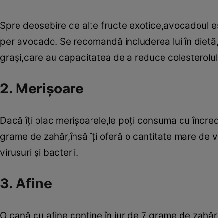
Spre deosebire de alte fructe exotice,avocadoul e
per avocado. Se recomandă includerea lui în dietă,
graşi,care au capacitatea de a reduce colesterolu
2. Merişoare
Dacă îţi plac merişoarele,le poţi consuma cu încr
grame de zahăr,însă îţi oferă o cantitate mare de 
virusuri şi bacterii.
3. Afine
O cană cu afine conţine în jur de 7 grame de zahă