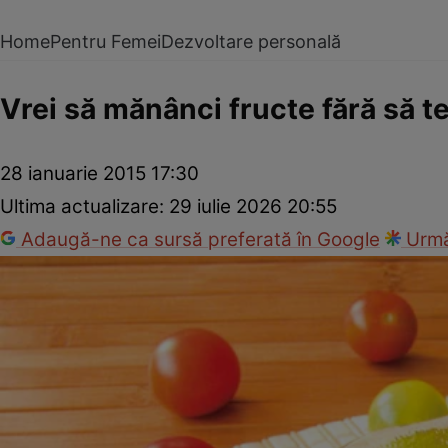
Home
Pentru Femei
Dezvoltare personală
Vrei să mănânci fructe fără să te
28 ianuarie 2015 17:30
Ultima actualizare:
29 iulie 2026 20:55
Adaugă-ne ca sursă preferată în Google
Urmă