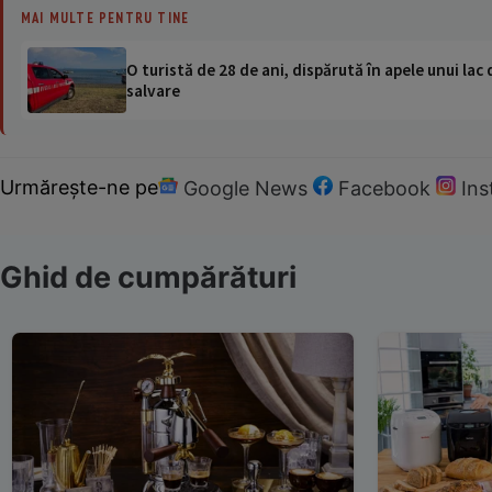
MAI MULTE PENTRU TINE
O turistă de 28 de ani, dispărută în apele unui lac 
salvare
Urmărește-ne pe
Google News
Facebook
In
Ghid de cumpărături