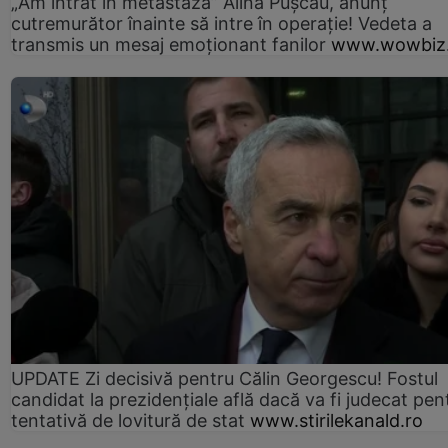
„Am intrat în metastază” Alina Pușcău, anunț
cutremurător înainte să intre în operație! Vedeta a
transmis un mesaj emoționant fanilor
www.wowbiz.
UPDATE Zi decisivă pentru Călin Georgescu! Fostul
candidat la prezidențiale află dacă va fi judecat pen
tentativă de lovitură de stat
www.stirilekanald.ro