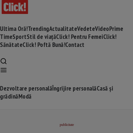
Ultima Oră!
Trending
Actualitate
Vedete
Video
Prime
Time
Sport
Stil de viață
Click! Pentru Femei
Click!
Sănătate
Click! Poftă Bună!
Contact
Dezvoltare personală
Îngrijire personală
Casă și
grădină
Modă