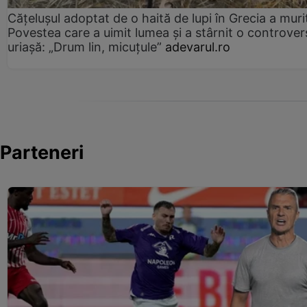
Cățelușul adoptat de o haită de lupi în Grecia a muri
Povestea care a uimit lumea și a stârnit o controver
uriașă: „Drum lin, micuțule”
adevarul.ro
Parteneri