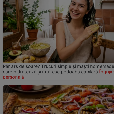
Păr ars de soare? Trucuri simple și măști homemad
care hidratează și întăresc podoaba capilară
Îngrijir
personală