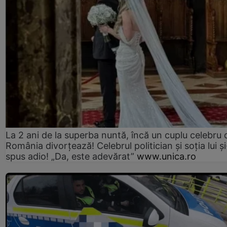
La 2 ani de la superba nuntă, încă un cuplu celebru 
România divorțează! Celebrul politician și soția lui ș
spus adio! „Da, este adevărat”
www.unica.ro