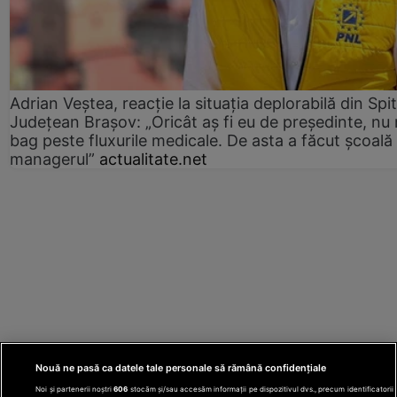
Adrian Veștea, reacție la situația deplorabilă din Spit
Județean Brașov: „Oricât aș fi eu de președinte, nu
bag peste fluxurile medicale. De asta a făcut școală
managerul”
actualitate.net
Nouă ne pasă ca datele tale personale să rămână confidențiale
Noi și partenerii noștri
606
stocăm și/sau accesăm informații pe dispozitivul dvs., precum identificatorii