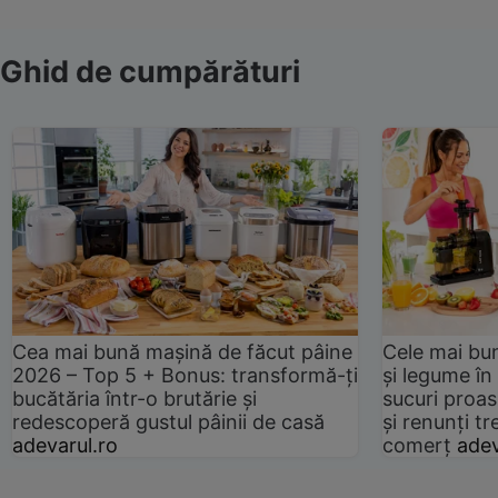
Ghid de cumpărături
Cea mai bună mașină de făcut pâine
Cele mai bu
2026 – Top 5 + Bonus: transformă-ți
și legume în
bucătăria într-o brutărie și
sucuri proas
redescoperă gustul pâinii de casă
și renunți tr
adevarul.ro
comerț
adev