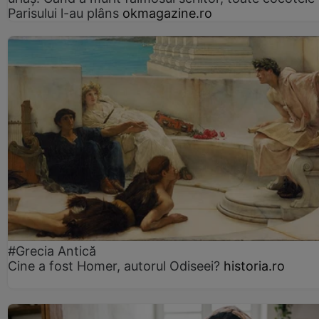
Parisului l-au plâns
okmagazine.ro
#Grecia Antică
Cine a fost Homer, autorul Odiseei?
historia.ro