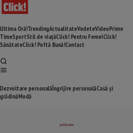
Ultima Oră!
Trending
Actualitate
Vedete
Video
Prime
Time
Sport
Stil de viață
Click! Pentru Femei
Click!
Sănătate
Click! Poftă Bună!
Contact
Dezvoltare personală
Îngrijire personală
Casă și
grădină
Modă