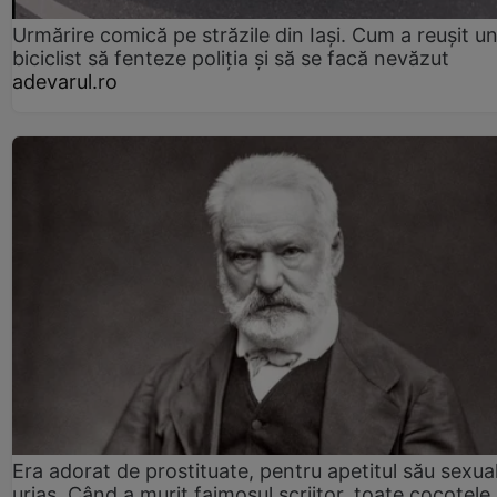
Urmărire comică pe străzile din Iași. Cum a reușit u
biciclist să fenteze poliția și să se facă nevăzut
adevarul.ro
Era adorat de prostituate, pentru apetitul său sexua
uriaș. Când a murit faimosul scriitor, toate cocotele