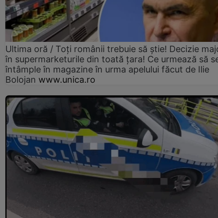
Ultima oră / Toți românii trebuie să știe! Decizie maj
în supermarketurile din toată țara! Ce urmează să s
întâmple în magazine în urma apelului făcut de Ilie
Bolojan
www.unica.ro