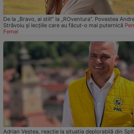
De la „Bravo, ai stil!” la „ROventura”. Povestea Andr
Străvoiu și lecțiile care au făcut-o mai puternică
Pen
Femei
Adrian Veștea, reacție la situația deplorabilă din Spit