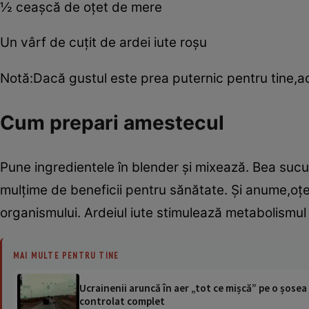
½ ceaşcă de oţet de mere
Un vârf de cuţit de ardei iute roşu
Notă:Dacă gustul este prea puternic pentru tine,
Cum prepari amestecul
Pune ingredientele în blender şi mixează. Bea sucul
mulţime de beneficii pentru sănătate. Şi anume,oţet
organismului. Ardeiul iute stimulează metabolismul 
MAI MULTE PENTRU TINE
Ucrainenii aruncă în aer „tot ce mișcă” pe o șose
controlat complet