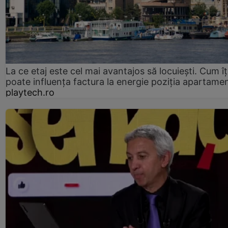
La ce etaj este cel mai avantajos să locuiești. Cum îț
poate influența factura la energie poziția apartamen
playtech.ro