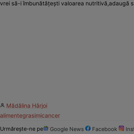
vrei să-i îmbunătăţeşti valoarea nutritivă,adaugă sp
Mădălina Hârjoi
alimente
grasimi
cancer
Urmărește-ne pe
Google News
Facebook
In