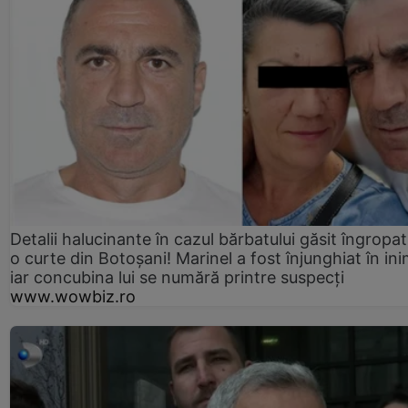
Detalii halucinante în cazul bărbatului găsit îngropat
o curte din Botoșani! Marinel a fost înjunghiat în ini
iar concubina lui se numără printre suspecți
www.wowbiz.ro