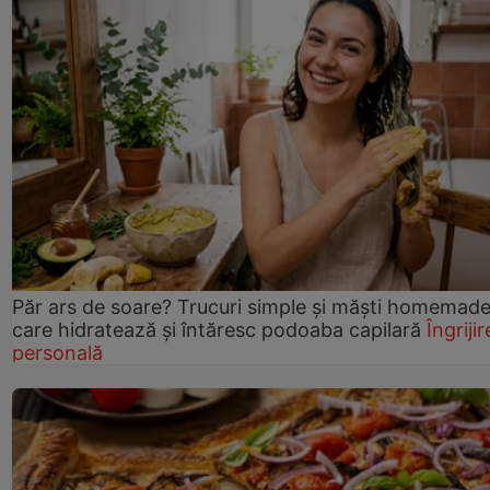
Păr ars de soare? Trucuri simple și măști homemad
care hidratează și întăresc podoaba capilară
Îngrijir
personală