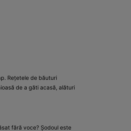
ap. Reţetele de băuturi
oasă de a găti acasă, alături
lăsat fără voce? Şodoul este