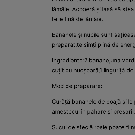
lămâie. Acoperă şi lasă să stea 
felie fină de lămâie.
Bananele şi nucile sunt săţioa
preparat,te simţi plină de energ
Ingrediente:2 banane,una verde 
cuţit cu nucşoară,1 linguriţă de
Mod de preparare:
Curăţă bananele de coajă şi le 
amestecul în pahare şi presari c
Sucul de sfeclă roşie poate fi 