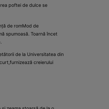
cerea poftei de dulce se
esenţă de romMod de
emă spumoasă. Toarnă încet
e.
ătorii de la Universitatea din
urt,furnizează creierului
 şi zeama stoarsă de la o