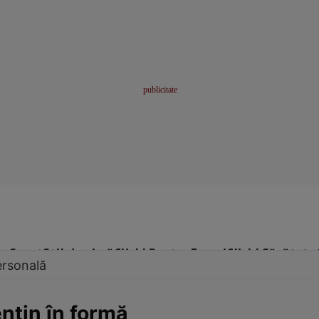
me
Sport
Stil de viață
Click! Pentru Femei
Click! Sănătate
ersonală
nţin în formă