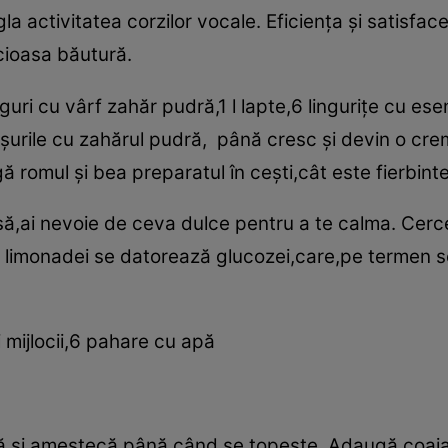
gla activitatea corzilor vocale. Eficienţa şi satisfa
cioasa băutură.
nguri cu vârf zahăr pudră,1 l lapte,6 linguriţe cu 
şurile cu zahărul pudră, până cresc şi devin o cr
ă romul şi bea preparatul în ceşti,cât este fierbint
ă,ai nevoie de ceva dulce pentru a te calma. Cercet
 limonadei se datorează glucozei,care,pe termen sc
 mijlocii,6 pahare cu apă
ă şi amestecă până când se topeşte. Adaugă coaja