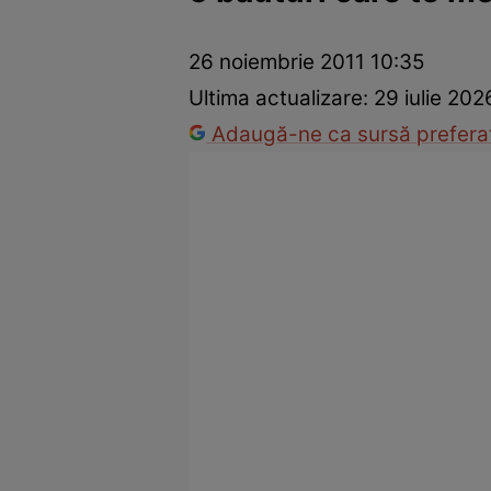
Dezvoltare personală
Îngrijire personală
Casă și grădină
26 noiembrie 2011 10:35
Ultima actualizare:
29 iulie 202
Adaugă-ne ca sursă preferat