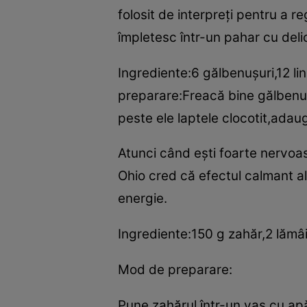
folosit de interpreţi pentru a re
împletesc într-un pahar cu deli
Ingrediente:6 gălbenuşuri,12 li
preparare:Freacă bine gălbenu
peste ele laptele clocotit,adaug
Atunci când eşti foarte nervoas
Ohio cred că efectul calmant al
energie.
Ingrediente:150 g zahăr,2 lămâi
Mod de preparare:
Pune zahărul într-un vas cu ap