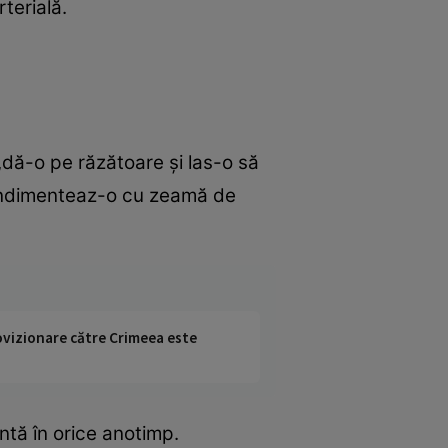
terială.
dă-o pe răzătoare şi las-o să
condimenteaz-o cu zeamă de
rovizionare către Crimeea este
ntă în orice anotimp.