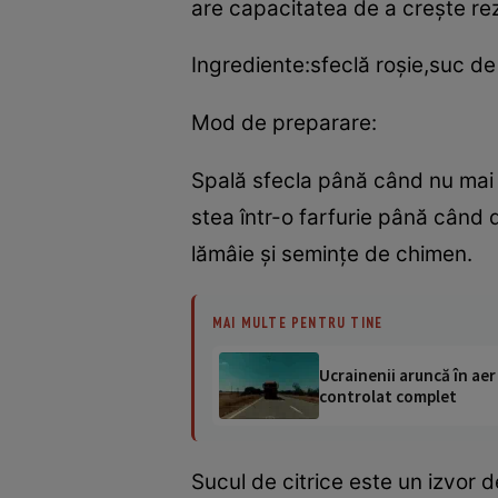
are capacitatea de a creşte rez
Ingrediente:sfeclă roşie,suc d
Mod de preparare:
Spală sfecla până când nu mai 
stea într-o farfurie până cân
lămâie şi seminţe de chimen.
MAI MULTE PENTRU TINE
Ucrainenii aruncă în aer
controlat complet
Sucul de citrice este un izvor d