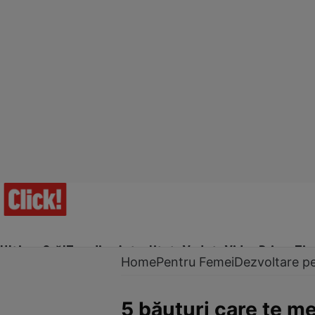
Ultima Oră!
Trending
Actualitate
Vedete
Video
Prime Ti
Home
Pentru Femei
Dezvoltare p
5 băuturi care te me