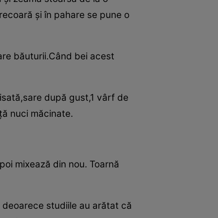
strecoară şi în pahare se pune o
are băuturii.Când bei acest
isată,sare după gust,1 vârf de
iţă nuci măcinate.
apoi mixează din nou. Toarnă
a deoarece studiile au arătat că