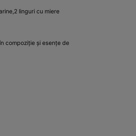
ine,2 linguri cu miere
în compoziţie şi esenţe de