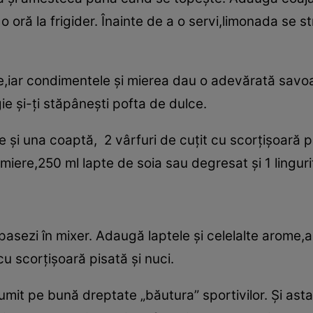
o oră la frigider. Înainte de a o servi,limonada se 
se,iar condimentele şi mierea dau o adevărată savo
ie şi-ţi stăpâneşti pofta de dulce.
şi una coaptă, 2 vârfuri de cuţit cu scorţişoară p
 miere,250 ml lapte de soia sau degresat şi 1 lingur
pasezi în mixer. Adaugă laptele şi celelalte arome,
u scorţişoară pisată şi nuci.
numit pe bună dreptate „băutura” sportivilor. Şi ast