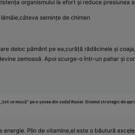
istenţa organismului la efort şi reduce presiunea ar
e lămâie,câteva seminţe de chimen
are deloc pământ pe ea,curăţă rădăcinele şi coaja,
d devine zemoasă. Apoi scurge-o într-un pahar şi 
 „tot ce mișcă” pe o șosea din sudul Rusiei. Drumul strategic de ap
e energie. Plin de vitamine,el este o băutură excele