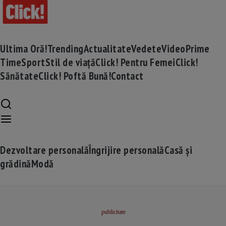
Ultima Oră!
Trending
Actualitate
Vedete
Video
Prime
Time
Sport
Stil de viață
Click! Pentru Femei
Click!
Sănătate
Click! Poftă Bună!
Contact
Dezvoltare personală
Îngrijire personală
Casă și
grădină
Modă