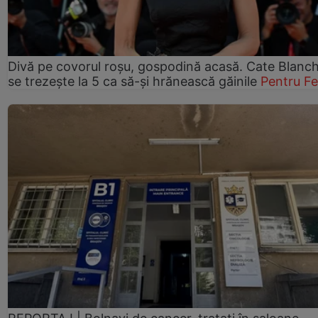
Divă pe covorul roșu, gospodină acasă. Cate Blanch
se trezește la 5 ca să-și hrănească găinile
Pentru F