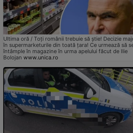
Ultima oră / Toți românii trebuie să știe! Decizie maj
în supermarketurile din toată țara! Ce urmează să s
întâmple în magazine în urma apelului făcut de Ilie
Bolojan
www.unica.ro