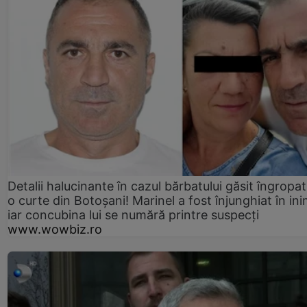
Detalii halucinante în cazul bărbatului găsit îngropat
o curte din Botoșani! Marinel a fost înjunghiat în ini
iar concubina lui se numără printre suspecți
www.wowbiz.ro