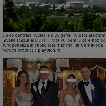
De ce centrala nucleară a Bulgariei nu este afectată
nivelul scăzut al Dunării. Motivul pentru care Kozlod
funcționează la capacitate maximă, iar Cernavodă
reduce producția
playtech.ro