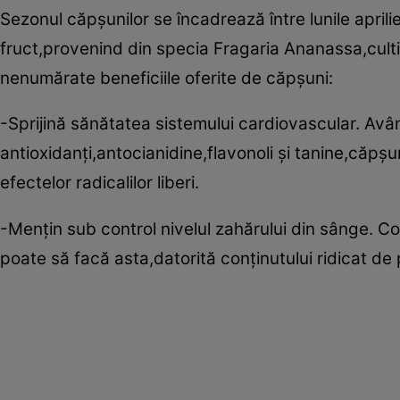
Sezonul căpşunilor se încadrează între lunile aprilie
fruct,provenind din specia Fragaria Ananassa,culti
nenumărate beneficiile oferite de căpşuni:
-Sprijină sănătatea sistemului cardiovascular. Avân
antioxidanţi,antocianidine,flavonoli şi tanine,căpşu
efectelor radicalilor liberi.
-Menţin sub control nivelul zahărului din sânge. 
poate să facă asta,datorită conţinutului ridicat de p