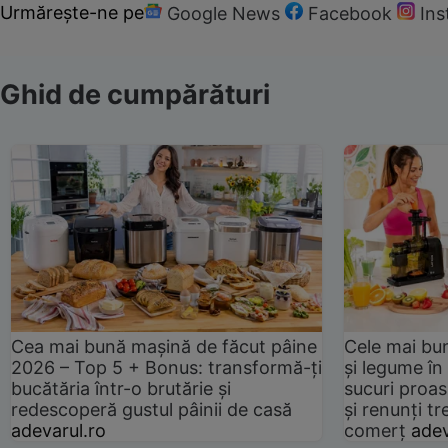
Urmărește-ne pe
Google News
Facebook
In
Ghid de cumpărături
Cea mai bună mașină de făcut pâine
Cele mai bu
2026 – Top 5 + Bonus: transformă-ți
și legume în
bucătăria într-o brutărie și
sucuri proas
redescoperă gustul pâinii de casă
și renunți tr
adevarul.ro
comerț
adev