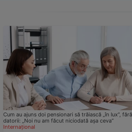
Cum au ajuns doi pensionari să trăiască „în lux”, făr
datorii: „Noi nu am făcut niciodată așa ceva”
Internațional