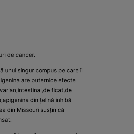
uri de cancer.
tă unui singur compus pe care îl
Apigenina are puternice efecte
rian,intestinal,de ficat,de
,apigenina din ţelină inhibă
tea din Missouri susţin că
nsat.