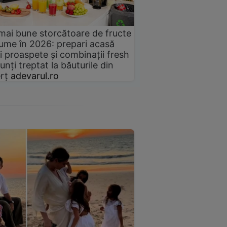
mai bune storcătoare de fructe
gume în 2026: prepari acasă
i proaspete și combinații fresh
unți treptat la băuturile din
rț
adevarul.ro