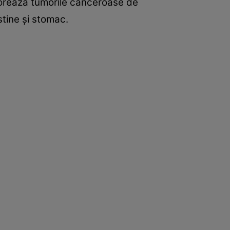
şorează tumorile canceroase de
stine şi stomac.