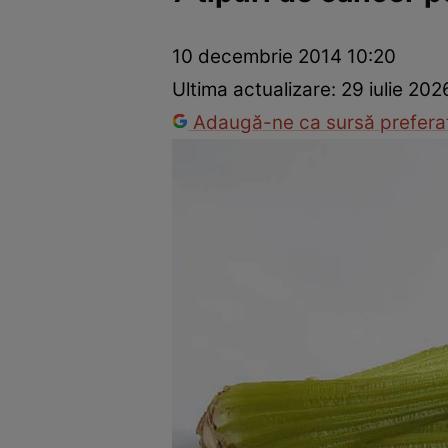
Dezvoltare personală
Îngrijire personală
Casă și grădină
10 decembrie 2014 10:20
Ultima actualizare:
29 iulie 202
Adaugă-ne ca sursă preferat