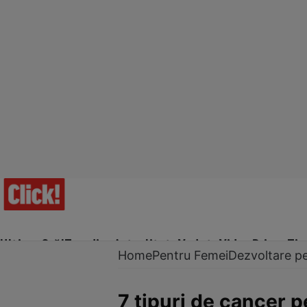
Ultima Oră!
Trending
Actualitate
Vedete
Video
Prime Ti
Home
Pentru Femei
Dezvoltare p
7 tipuri de cancer p