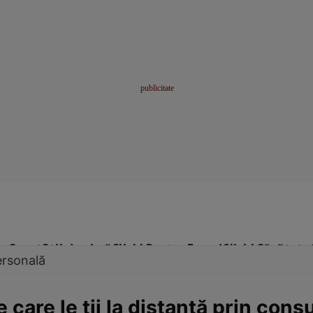
me
Sport
Stil de viață
Click! Pentru Femei
Click! Sănătate
ersonală
e care le ţii la distanţă prin cons