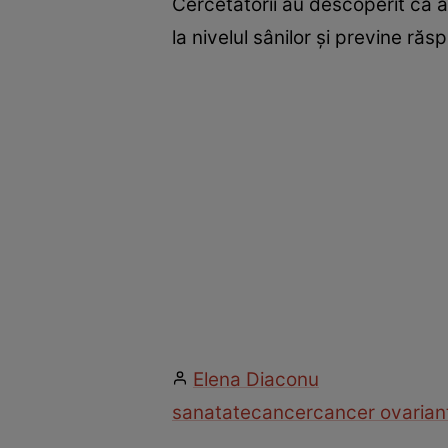
Cercetătorii au descoperit că 
la nivelul sânilor şi previne ră
Elena Diaconu
sanatate
cancer
cancer ovarian