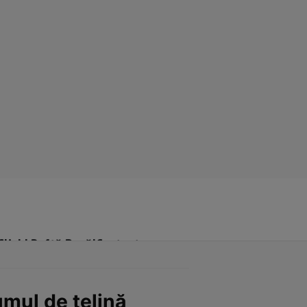
Click! Poftă Bună!
Contact
umul de ţelină