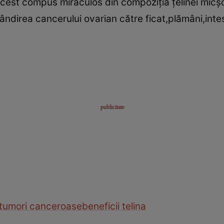
acest compus miraculos din compoziţia ţelinei mic
spândirea cancerului ovarian către ficat,plămâni,inte
tumori canceroase
beneficii telina