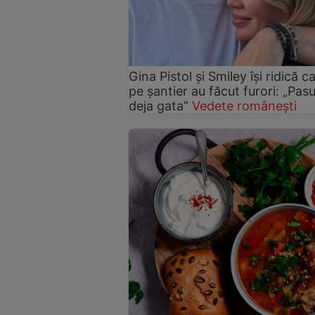
Gina Pistol și Smiley își ridică c
pe șantier au făcut furori: „Pas
deja gata”
Vedete românești