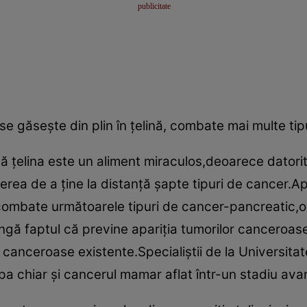
se găseşte din plin în ţelină, combate mai multe tip
că ţelina este un aliment miraculos,deoarece datori
uterea de a ţine la distanţă şapte tipuri de cancer.
combate următoarele tipuri de cancer-pancreatic,ova
ângă faptul că previne apariţia tumorilor canceroase
r canceroase existente.Specialiştii de la Universita
a chiar şi cancerul mamar aflat într-un stadiu ava