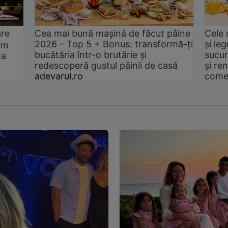
are
Cea mai bună mașină de făcut pâine
Cele 
2026 – Top 5 + Bonus: transformă-ți
și le
um
bucătăria într-o brutărie și
sucur
ta
redescoperă gustul pâinii de casă
și ren
adevarul.ro
come