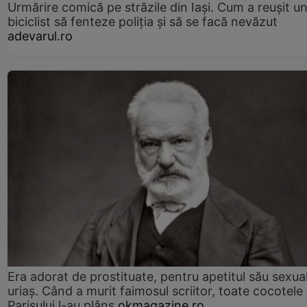
Urmărire comică pe străzile din Iași. Cum a reușit u
biciclist să fenteze poliția și să se facă nevăzut
adevarul.ro
Era adorat de prostituate, pentru apetitul său sexua
uriaș. Când a murit faimosul scriitor, toate cocotele
Parisului l-au plâns
okmagazine.ro