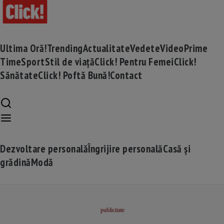
Ultima Oră!
Trending
Actualitate
Vedete
Video
Prime
Time
Sport
Stil de viață
Click! Pentru Femei
Click!
Sănătate
Click! Poftă Bună!
Contact
Dezvoltare personală
Îngrijire personală
Casă și
grădină
Modă