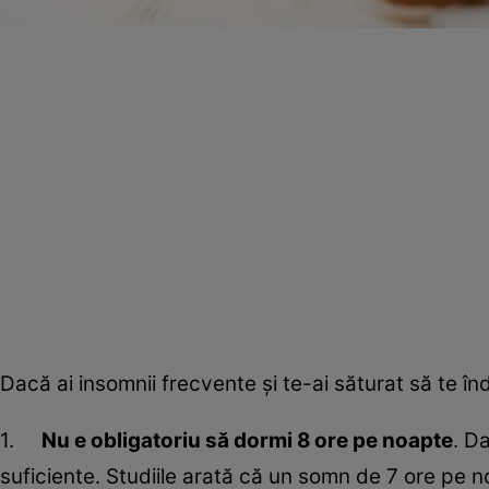
Dacă ai insomnii frecvente şi te-ai săturat să te în
1.
Nu e obligatoriu să dormi 8 ore pe noapte
. D
suficiente. Studiile arată că un somn de 7 ore pe 