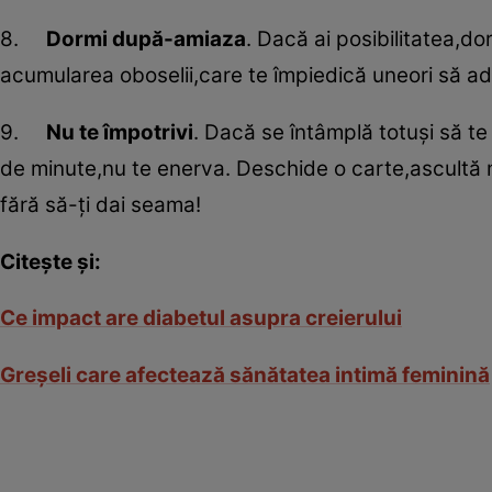
8.
Dormi după-amiaza
. Dacă ai posibilitatea,
acumularea oboselii,care te împiedică uneori să a
9.
Nu te împotrivi
. Dacă se întâmplă totuşi să te 
de minute,nu te enerva. Deschide o carte,ascultă mu
fără să-ţi dai seama!
Citeşte şi:
Ce impact are diabetul asupra creierului
Greşeli care afectează sănătatea intimă feminină