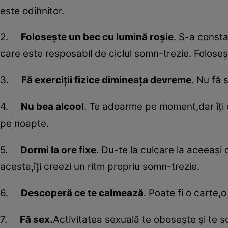
este odihnitor.
2.
Foloseşte un bec cu lumină roşie
. S-a const
care este resposabil de ciclul somn-trezie. Foloseş
3.
Fă exerciţii fizice dimineaţa devreme
. Nu fă 
4.
Nu bea alcool
. Te adoarme pe moment,dar îţi d
pe noapte.
5.
Dormi la ore fixe
. Du-te la culcare la aceeaşi o
acesta,îţi creezi un ritm propriu somn-trezie.
6.
Descoperă ce te calmează
. Poate fi o carte,
7.
Fă sex.
Activitatea sexuală te oboseşte şi te s