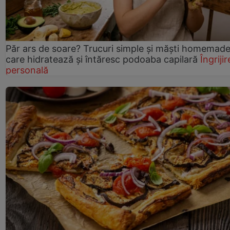
Păr ars de soare? Trucuri simple și măști homemad
care hidratează și întăresc podoaba capilară
Îngrijir
personală