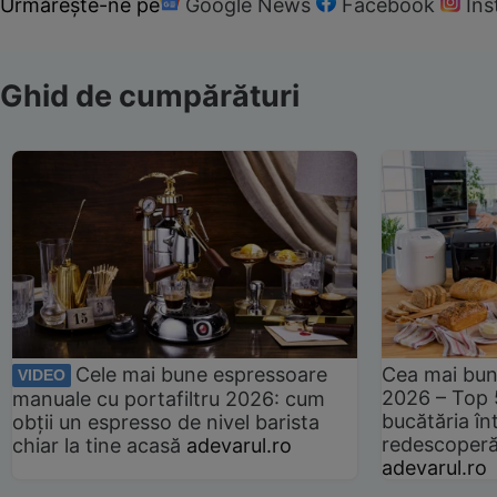
Urmărește-ne pe
Google News
Facebook
In
Ghid de cumpărături
Cele mai bune espressoare
Cea mai bun
VIDEO
2026 – Top 
manuale cu portafiltru 2026: cum
bucătăria înt
obții un espresso de nivel barista
redescoperă 
chiar la tine acasă
adevarul.ro
adevarul.ro