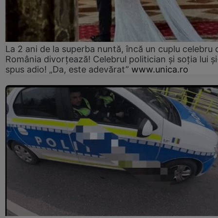
La 2 ani de la superba nuntă, încă un cuplu celebru 
România divorțează! Celebrul politician și soția lui ș
spus adio! „Da, este adevărat”
www.unica.ro