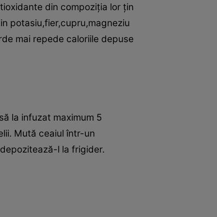
tioxidante din compoziţia lor ţin
plin potasiu,fier,cupru,magneziu
 arde mai repede caloriile depuse
asă la infuzat maximum 5
lii. Mută ceaiul într-un
epozitează-l la frigider.