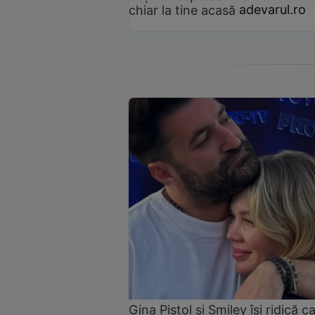
chiar la tine acasă
adevarul.ro
Gina Pistol și Smiley își ridică c