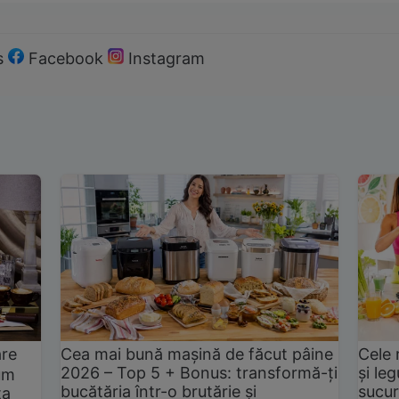
s
Facebook
Instagram
are
Cea mai bună mașină de făcut pâine
Cele 
2026 – Top 5 + Bonus: transformă-ți
și le
um
bucătăria într-o brutărie și
sucur
ta