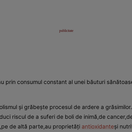
ău prin consumul constant al unei băuturi sănătoas
ismul şi grăbeşte procesul de ardere a grăsimilor. Î
duci riscul de a suferi de boli de inimă,de cancer,d
,pe de altă parte,au proprietăţi
antioxidante
şi nutr