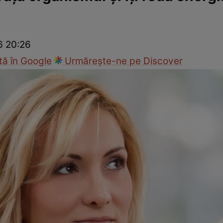
Modă
6 20:26
ă în Google
Urmărește-ne pe Discover