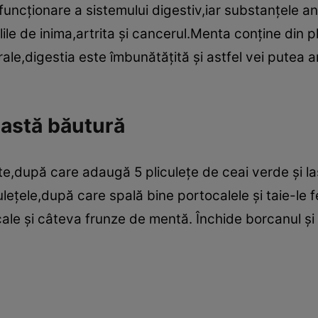
uncţionare a sistemului digestiv,iar substanţele an
lile de inima,artrita şi cancerul.Menta conţine din 
rale,digestia este îmbunătăţită şi astfel vei putea
astă băutură
te,după care adaugă 5 pliculeţe de ceai verde şi l
eţele,după care spală bine portocalele şi taie-le fe
ale şi câteva frunze de mentă. Închide borcanul şi d