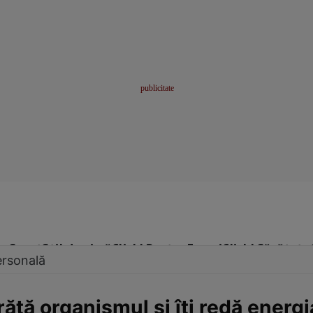
me
Sport
Stil de viață
Click! Pentru Femei
Click! Sănătate
ersonală
ţă organismul şi îţi redă energi