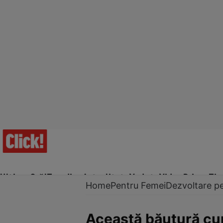
Ultima Oră!
Trending
Actualitate
Vedete
Video
Prime Ti
Home
Pentru Femei
Dezvoltare p
Această băutură cură