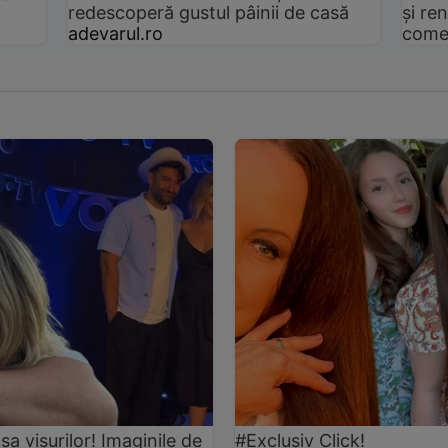
redescoperă gustul pâinii de casă
și ren
adevarul.ro
come
asa visurilor! Imaginile de
#Exclusiv Click!