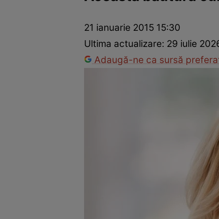
Dezvoltare personală
Îngrijire personală
Casă și grădină
21 ianuarie 2015 15:30
Ultima actualizare:
29 iulie 202
Adaugă-ne ca sursă preferat