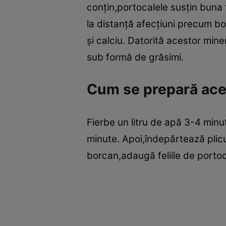
conţin,portocalele susţin buna f
la distanţă afecţiuni precum bo
şi calciu. Datorită acestor mine
sub formă de grăsimi.
Cum se prepară ace
Fierbe un litru de apă 3-4 minu
minute. Apoi,îndepărtează plicul
borcan,adaugă feliile de portoc