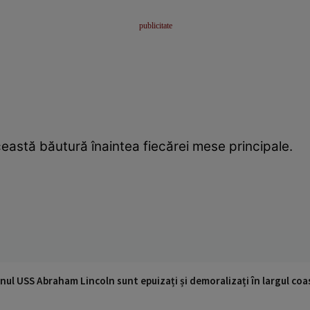
astă băutură înaintea fiecărei mese principale.
nul USS Abraham Lincoln sunt epuizați și demoralizați în largul coas