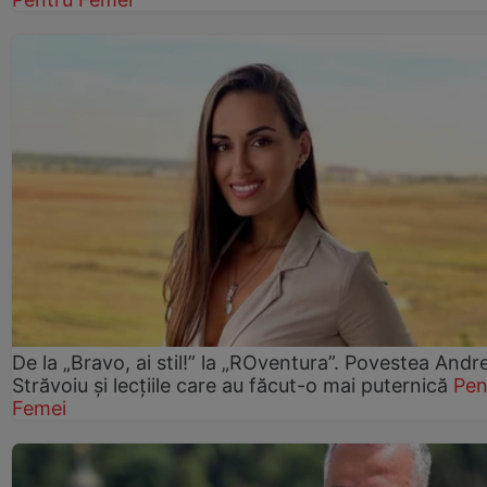
De la „Bravo, ai stil!” la „ROventura”. Povestea Andr
Străvoiu și lecțiile care au făcut-o mai puternică
Pen
Femei