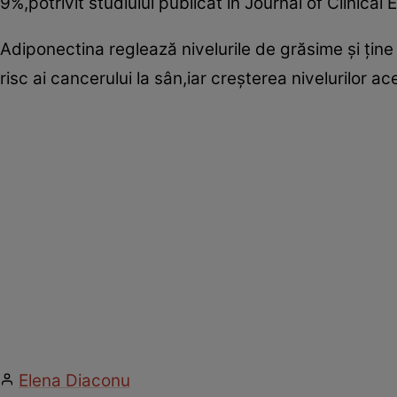
9%,potrivit studiului publicat în Journal of Clinica
Adiponectina reglează nivelurile de grăsime şi ţine 
risc ai cancerului la sân,iar creşterea nivelurilor a
Elena Diaconu