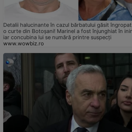
Detalii halucinante în cazul bărbatului găsit îngropat
o curte din Botoșani! Marinel a fost înjunghiat în ini
iar concubina lui se numără printre suspecți
www.wowbiz.ro