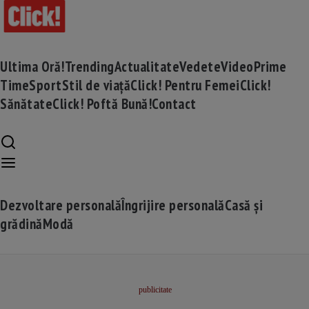
Ultima Oră!
Trending
Actualitate
Vedete
Video
Prime
Time
Sport
Stil de viață
Click! Pentru Femei
Click!
Sănătate
Click! Poftă Bună!
Contact
Dezvoltare personală
Îngrijire personală
Casă și
grădină
Modă