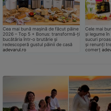
Cea mai bună mașină de făcut pâine
Cele mai bu
2026 – Top 5 + Bonus: transformă-ți
și legume în
bucătăria într-o brutărie și
sucuri proas
redescoperă gustul pâinii de casă
și renunți tr
adevarul.ro
comerț
adev