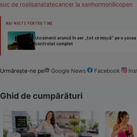
suc de rosii
sanatate
cancer la san
hormoni
licopen
MAI MULTE PENTRU TINE
Ucrainenii aruncă în aer „tot ce mișcă” pe o șose
controlat complet
Urmărește-ne pe
Google News
Facebook
In
Ghid de cumpărături