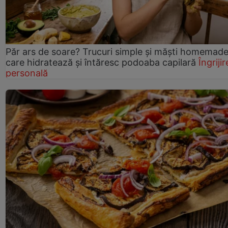
Păr ars de soare? Trucuri simple și măști homemad
care hidratează și întăresc podoaba capilară
Îngrijir
personală