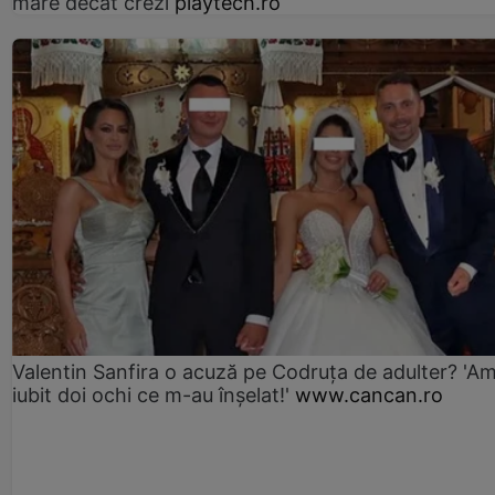
mare decât crezi
playtech.ro
Valentin Sanfira o acuză pe Codruța de adulter? 'A
iubit doi ochi ce m-au înșelat!'
www.cancan.ro