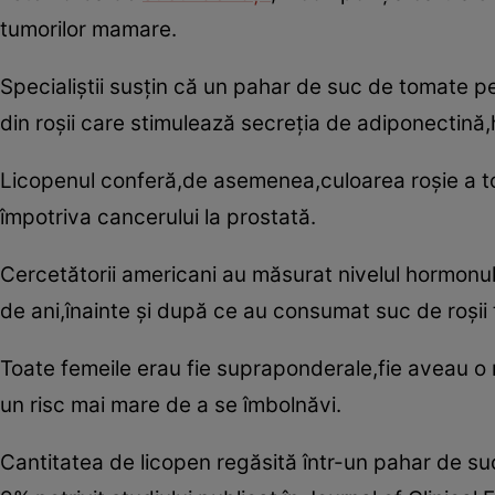
tumorilor mamare.
Specialiştii susţin că un pahar de suc de tomate pe
din roşii care stimulează secreţia de adiponectină,
Licopenul conferă,de asemenea,culoarea roşie a toma
împotriva cancerului la prostată.
Cercetătorii americani au măsurat nivelul hormonul
de ani,înainte şi după ce au consumat suc de roşii
Toate femeile erau fie supraponderale,fie aveau o
un risc mai mare de a se îmbolnăvi.
Cantitatea de licopen regăsită într-un pahar de suc