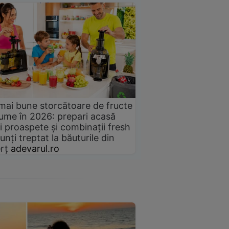
mai bune storcătoare de fructe
gume în 2026: prepari acasă
i proaspete și combinații fresh
unți treptat la băuturile din
rț
adevarul.ro