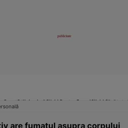
me
Sport
Stil de viață
Click! Pentru Femei
Click! Sănătate
ersonală
tiv are fumatul asupra corpului