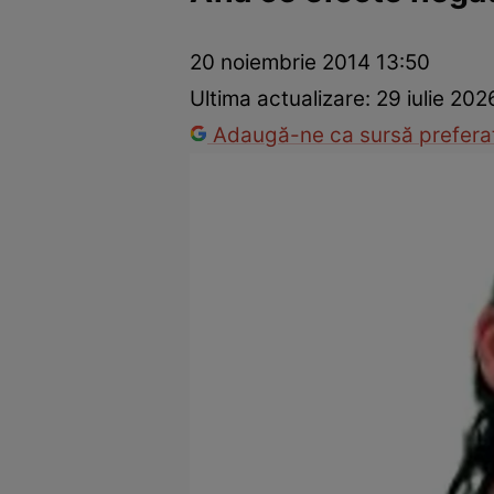
Dezvoltare personală
Îngrijire personală
Casă și grădină
20 noiembrie 2014 13:50
Ultima actualizare:
29 iulie 202
Adaugă-ne ca sursă preferat