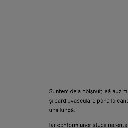
Suntem deja obişnuiţi să auzim 
şi cardiovasculare până la canc
una lungă.
Iar conform unor studii recent