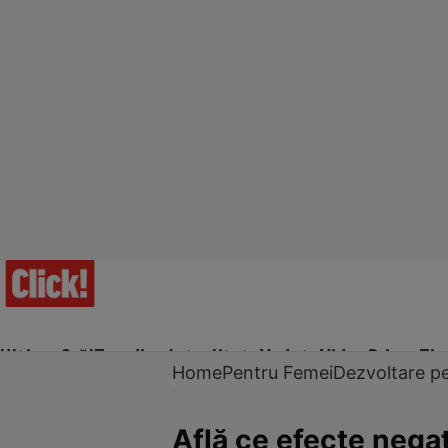
Ultima Oră!
Trending
Actualitate
Vedete
Video
Prime Ti
Home
Pentru Femei
Dezvoltare p
Află ce efecte nega