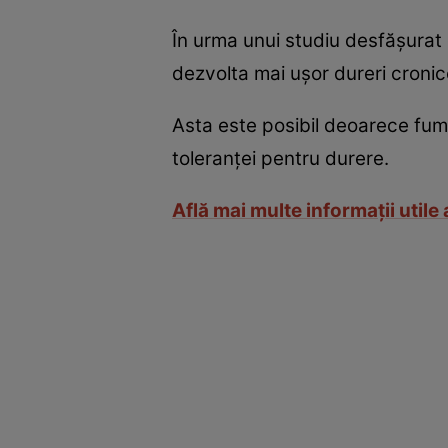
În urma unui studiu desfăşurat 
dezvolta mai uşor dureri croni
Asta este posibil deoarece fuma
toleranţei pentru durere.
Află mai multe informaţii utile a