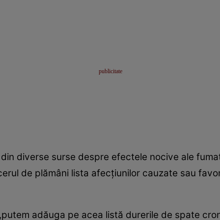
din diverse surse despre efectele nocive ale fumatu
erul de plămâni lista afecţiunilor cauzate sau favo
e,putem adăuga pe acea listă durerile de spate cro