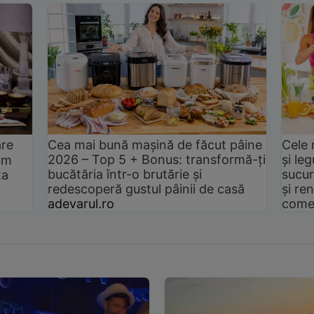
are
Cea mai bună mașină de făcut pâine
Cele 
2026 – Top 5 + Bonus: transformă-ți
și le
um
bucătăria într-o brutărie și
sucur
ta
redescoperă gustul pâinii de casă
și ren
adevarul.ro
come