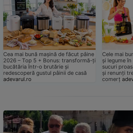
Cea mai bună mașină de făcut pâine
Cele mai bu
2026 – Top 5 + Bonus: transformă-ți
și legume în
bucătăria într-o brutărie și
sucuri proas
redescoperă gustul pâinii de casă
și renunți tr
adevarul.ro
comerț
adev