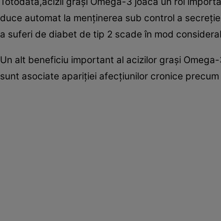
Totodată,acizii graşi Omega-3 joacă un rol importan
duce automat la menţinerea sub control a secreţiei
a suferi de diabet de tip 2 scade în mod considerab
Un alt beneficiu important al acizilor graşi Omega-
sunt asociate apariţiei afecţiunilor cronice precum