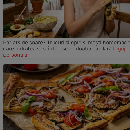
Păr ars de soare? Trucuri simple și măști homemad
care hidratează și întăresc podoaba capilară
Îngrijir
personală