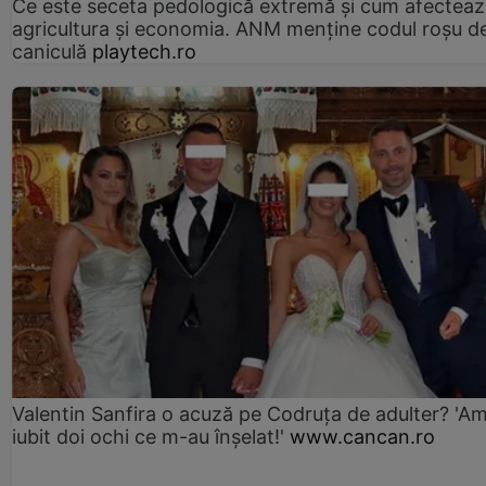
Ce este seceta pedologică extremă și cum afectea
agricultura și economia. ANM menține codul roșu d
caniculă
playtech.ro
Valentin Sanfira o acuză pe Codruța de adulter? 'A
iubit doi ochi ce m-au înșelat!'
www.cancan.ro