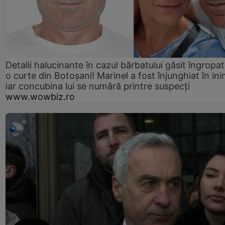
Detalii halucinante în cazul bărbatului găsit îngropat
o curte din Botoșani! Marinel a fost înjunghiat în ini
iar concubina lui se numără printre suspecți
www.wowbiz.ro