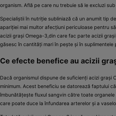
organism. Află pe care nu trebuie să le excluzi sub 
Specialiştii în nutriţie subliniază că un anumit tip
apariţiei mai multor afecţiuni periculoase pentru
acizii graşi Omega-3,din care fac parte acizii gra
găsesc în cantităţi mari în peşte şi în suplimentele
Ce efecte benefice au acizii gr
Dacă organismul dispune de suficienţi acizi graşi 
minimum. Acest beneficiu se datorează faptului că
îmbunătăţeşte fluxul sangvin către toate organele e
care poate duce la înfundarea arterelor şi a vasel