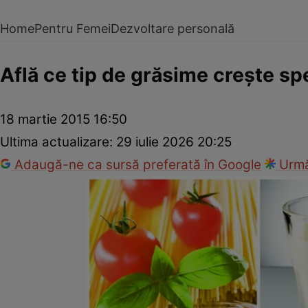
Home
Pentru Femei
Dezvoltare personală
Află ce tip de grăsime creşte sp
18 martie 2015 16:50
Ultima actualizare:
29 iulie 2026 20:25
Adaugă-ne ca sursă preferată în Google
Urmă