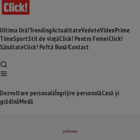
Ultima Oră!
Trending
Actualitate
Vedete
Video
Prime
Time
Sport
Stil de viață
Click! Pentru Femei
Click!
Sănătate
Click! Poftă Bună!
Contact
Dezvoltare personală
Îngrijire personală
Casă și
grădină
Modă