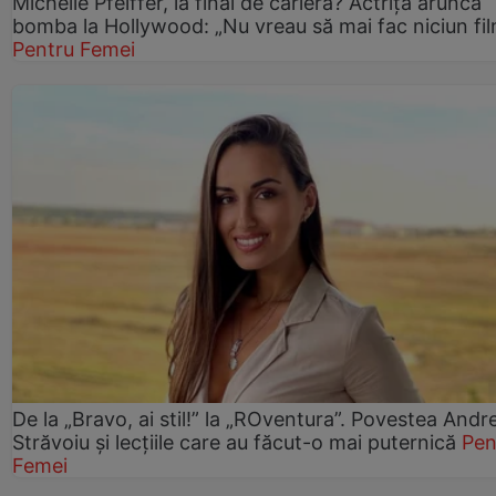
Michelle Pfeiffer, la final de carieră? Actrița aruncă
bomba la Hollywood: „Nu vreau să mai fac niciun fil
Pentru Femei
De la „Bravo, ai stil!” la „ROventura”. Povestea Andr
Străvoiu și lecțiile care au făcut-o mai puternică
Pen
Femei