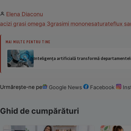
Elena Diaconu
acizi grasi omega 3
grasimi mononesaturate
flux s
MAI MULTE PENTRU TINE
Inteligența artificială transformă departamentele
Urmărește-ne pe
Google News
Facebook
In
Ghid de cumpărături