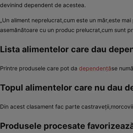
devinind dependent de acestea.
„Un aliment neprelucrat,cum este un măr,este mai
asemănătoare cu un produc prelucrat,cum sunt prăji
Lista alimentelor care dau depe
Printre produsele care pot da
dependenţă
se numă
Topul alimentelor care nu dau 
Din acest clasament fac parte castraveţii,morcovi
Produsele procesate favorizează