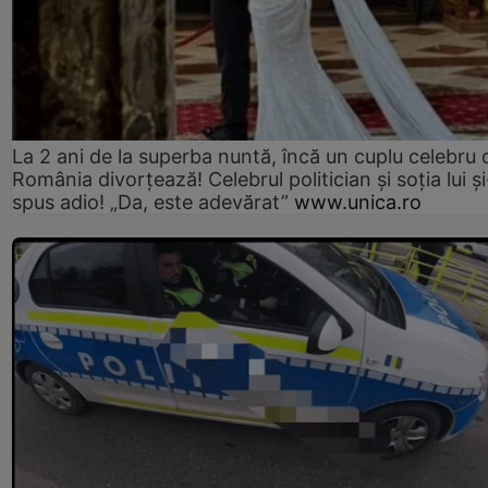
La 2 ani de la superba nuntă, încă un cuplu celebru 
România divorțează! Celebrul politician și soția lui ș
spus adio! „Da, este adevărat”
www.unica.ro