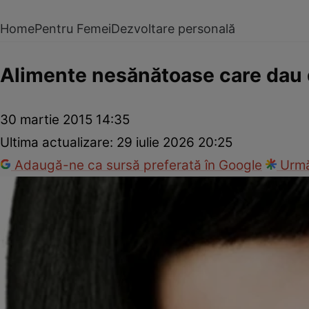
Home
Pentru Femei
Dezvoltare personală
Alimente nesănătoase care dau
30 martie 2015 14:35
Ultima actualizare:
29 iulie 2026 20:25
Adaugă-ne ca sursă preferată în Google
Urmă