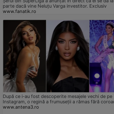
Șeful din SuperLiga a anunțat în direct că el se dă la
parte dacă vine Neluțu Varga investitor. Exclusiv
www.fanatik.ro
După ce i-au fost descoperite mesajele vechi de pe
Instagram, o regină a frumuseții a rămas fără coro
www.antena3.ro