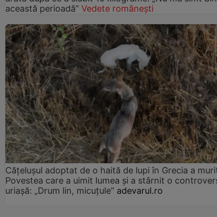
această perioadă”
Vedete românești
Cățelușul adoptat de o haită de lupi în Grecia a muri
Povestea care a uimit lumea și a stârnit o controver
uriașă: „Drum lin, micuțule”
adevarul.ro