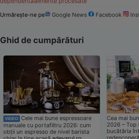
dependenta
alimente procesate
Urmărește-ne pe
Google News
Facebook
In
Ghid de cumpărături
Cele mai bune espressoare
Cea mai bun
VIDEO
2026 – Top 
manuale cu portafiltru 2026: cum
bucătăria înt
obții un espresso de nivel barista
redescoperă 
chiar la tine acasă
adevarul.ro