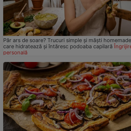
Păr ars de soare? Trucuri simple și măști homemad
care hidratează și întăresc podoaba capilară
Îngrijir
personală