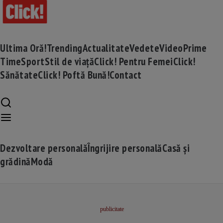
Ultima Oră!
Trending
Actualitate
Vedete
Video
Prime
Time
Sport
Stil de viață
Click! Pentru Femei
Click!
Sănătate
Click! Poftă Bună!
Contact
Dezvoltare personală
Îngrijire personală
Casă și
grădină
Modă