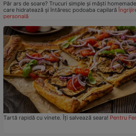
Păr ars de soare? Trucuri simple și măști homemad
care hidratează și întăresc podoaba capilară
Îngrijir
personală
Tartă rapidă cu vinete. Îți salvează seara!
Pentru Fe