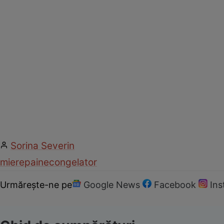
Sorina Severin
miere
paine
congelator
Urmărește-ne pe
Google News
Facebook
In