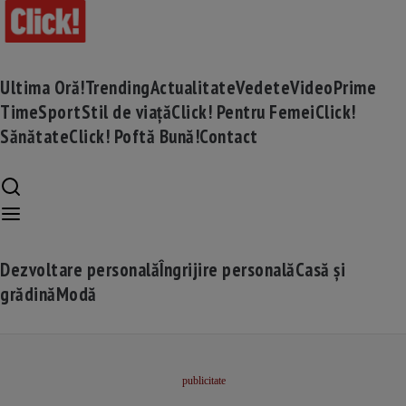
Ultima Oră!
Trending
Actualitate
Vedete
Video
Prime
Time
Sport
Stil de viață
Click! Pentru Femei
Click!
Sănătate
Click! Poftă Bună!
Contact
Dezvoltare personală
Îngrijire personală
Casă și
grădină
Modă