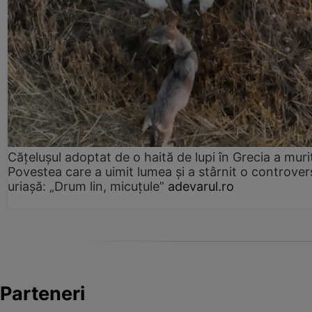
Cățelușul adoptat de o haită de lupi în Grecia a muri
Povestea care a uimit lumea și a stârnit o controver
uriașă: „Drum lin, micuțule”
adevarul.ro
Parteneri