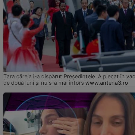
Țara căreia i-a dispărut Președintele. A plecat în va
de două luni și nu s-a mai întors
www.antena3.ro