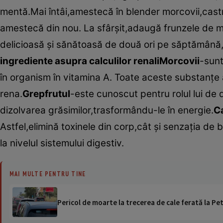
mentă.Mai întâi,amestecă în blender morcovii,castr
amestecă din nou. La sfârşit,adaugă frunzele de
delicioasă şi sănătoasă de două ori pe săptămână,în
ingrediente asupra calculilor renali
Morcovii
-sunt
în organism în vitamina A. Toate aceste substanţe a
rena.
Grepfrutul
-este cunoscut pentru rolul lui de d
dizolvarea grăsimilor,trasformându-le în energie.
C
Astfel,elimină toxinele din corp,cât şi senzaţia de 
la nivelul sistemului digestiv.
MAI MULTE PENTRU TINE
Pericol de moarte la trecerea de cale ferată la Pet