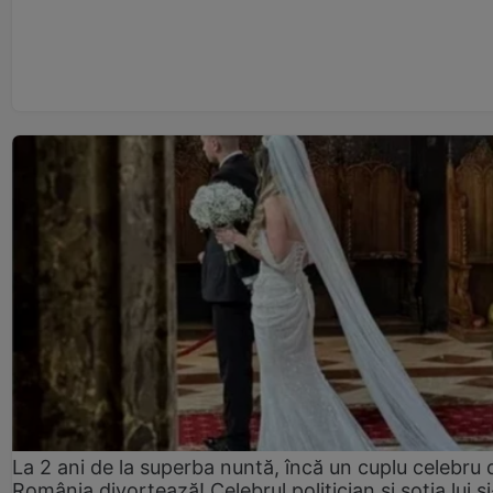
La 2 ani de la superba nuntă, încă un cuplu celebru 
România divorțează! Celebrul politician și soția lui ș