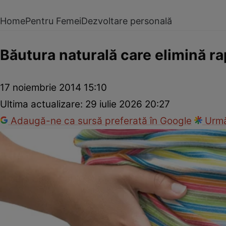
Home
Pentru Femei
Dezvoltare personală
Băutura naturală care elimină rap
17 noiembrie 2014 15:10
Ultima actualizare:
29 iulie 2026 20:27
Adaugă-ne ca sursă preferată în Google
Urmă