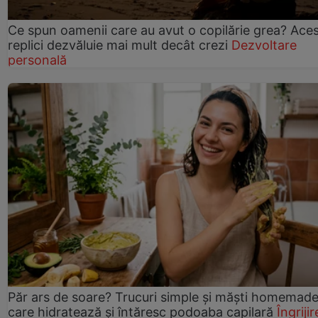
Ce spun oamenii care au avut o copilărie grea? Ace
replici dezvăluie mai mult decât crezi
Dezvoltare
personală
Păr ars de soare? Trucuri simple și măști homemad
care hidratează și întăresc podoaba capilară
Îngrijir