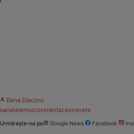
Elena Diaconu
sanatate
morcovi
menta
castravete
Urmărește-ne pe
Google News
Facebook
In