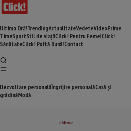
Ultima Oră!
Trending
Actualitate
Vedete
Video
Prime
Time
Sport
Stil de viață
Click! Pentru Femei
Click!
Sănătate
Click! Poftă Bună!
Contact
Dezvoltare personală
Îngrijire personală
Casă și
grădină
Modă