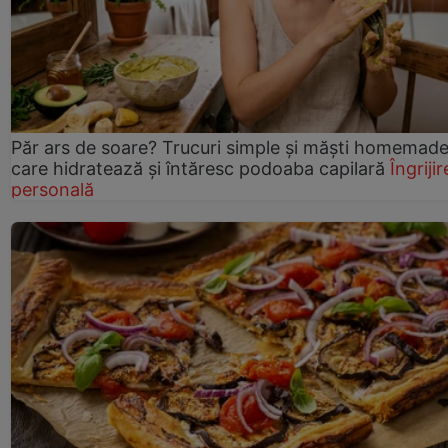
Păr ars de soare? Trucuri simple și măști homemad
care hidratează și întăresc podoaba capilară
Îngrijir
personală