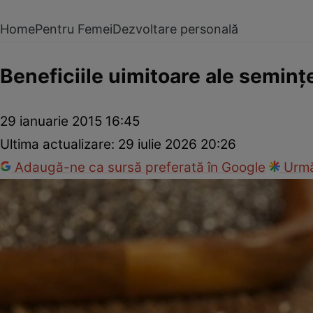
Home
Pentru Femei
Dezvoltare personală
Beneficiile uimitoare ale seminţ
29 ianuarie 2015 16:45
Ultima actualizare:
29 iulie 2026 20:26
Adaugă-ne ca sursă preferată în Google
Urmă