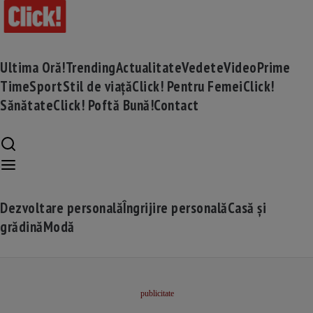
Ultima Oră!
Trending
Actualitate
Vedete
Video
Prime
Time
Sport
Stil de viață
Click! Pentru Femei
Click!
Sănătate
Click! Poftă Bună!
Contact
Dezvoltare personală
Îngrijire personală
Casă și
grădină
Modă