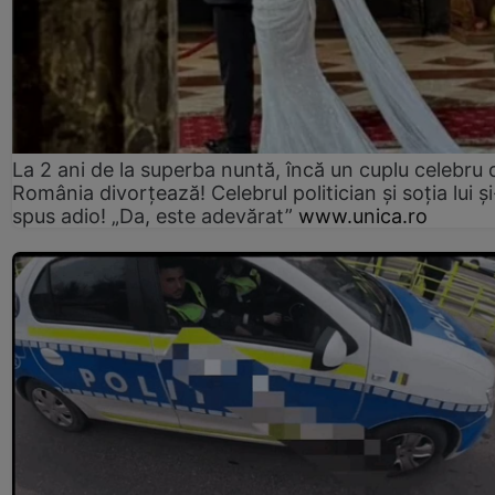
La 2 ani de la superba nuntă, încă un cuplu celebru 
România divorțează! Celebrul politician și soția lui ș
spus adio! „Da, este adevărat”
www.unica.ro