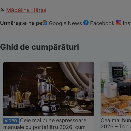
Mădălina Hârjoi
Urmărește-ne pe
Google News
Facebook
In
Ghid de cumpărături
Cele mai bune espressoare
Cea mai bun
VIDEO
2026 – Top 
manuale cu portafiltru 2026: cum