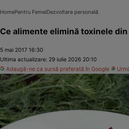
Home
Pentru Femei
Dezvoltare personală
Ce alimente elimină toxinele din 
5 mai 2017 16:30
Ultima actualizare:
29 iulie 2026 20:10
Adaugă-ne ca sursă preferată în Google
Urmă