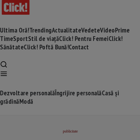
Ultima Oră!
Trending
Actualitate
Vedete
Video
Prime
Time
Sport
Stil de viață
Click! Pentru Femei
Click!
Sănătate
Click! Poftă Bună!
Contact
Dezvoltare personală
Îngrijire personală
Casă și
grădină
Modă