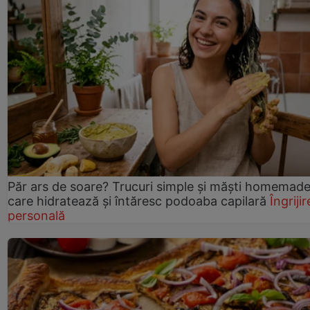
Păr ars de soare? Trucuri simple și măști homemad
care hidratează și întăresc podoaba capilară
Îngrijir
personală