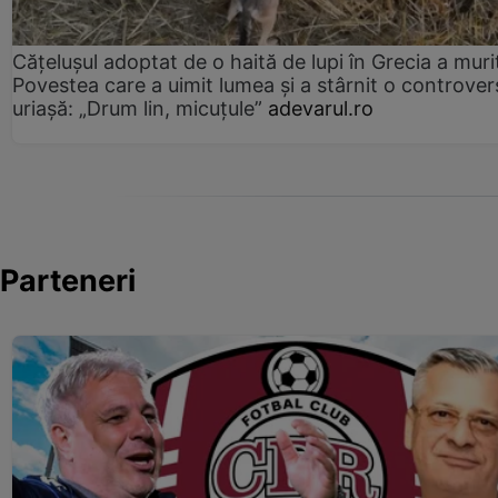
Cățelușul adoptat de o haită de lupi în Grecia a muri
Povestea care a uimit lumea și a stârnit o controver
uriașă: „Drum lin, micuțule”
adevarul.ro
Parteneri