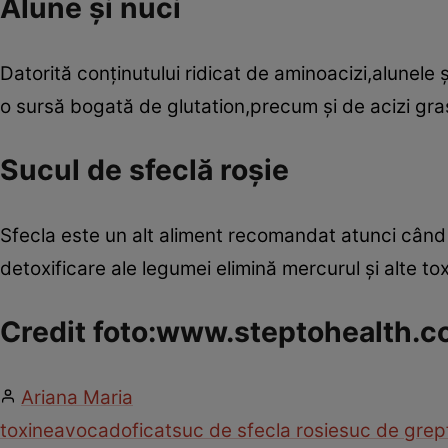
Alune şi nuci
Datorită conţinutului ridicat de aminoacizi,alunele
o sursă bogată de glutation,precum şi de acizi gra
Sucul de sfeclă roşie
Sfecla este un alt aliment recomandat atunci când u
detoxificare ale legumei elimină mercurul şi alte to
Credit foto:www.steptohealth.
Ariana Maria
toxine
avocado
ficat
suc de sfecla rosie
suc de grep