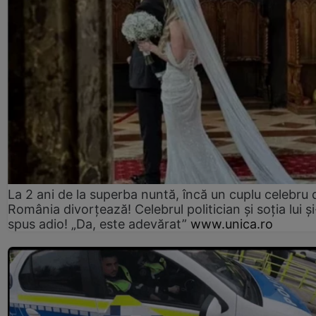
La 2 ani de la superba nuntă, încă un cuplu celebru 
România divorțează! Celebrul politician și soția lui ș
spus adio! „Da, este adevărat”
www.unica.ro