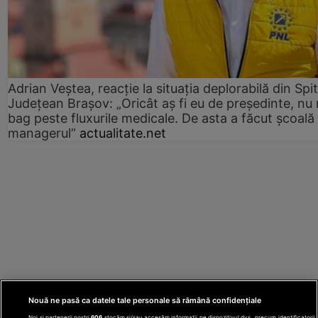
Adrian Veștea, reacție la situația deplorabilă din Spit
Județean Brașov: „Oricât aș fi eu de președinte, nu
bag peste fluxurile medicale. De asta a făcut școală
managerul”
actualitate.net
Nouă ne pasă ca datele tale personale să rămână confidențiale
Noi și partenerii noștri
606
stocăm și/sau accesăm informații pe dispozitivul dvs., precum identificatorii