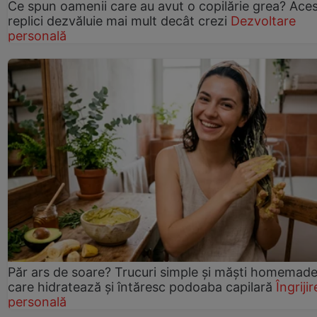
Ce spun oamenii care au avut o copilărie grea? Ace
replici dezvăluie mai mult decât crezi
Dezvoltare
personală
Păr ars de soare? Trucuri simple și măști homemad
care hidratează și întăresc podoaba capilară
Îngrijir
personală