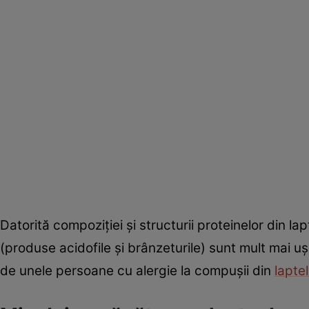
Datorită compoziţiei şi structurii proteinelor din la
(produse acidofile şi brânzeturile) sunt mult mai u
de unele persoane cu alergie la compuşii din
lapte