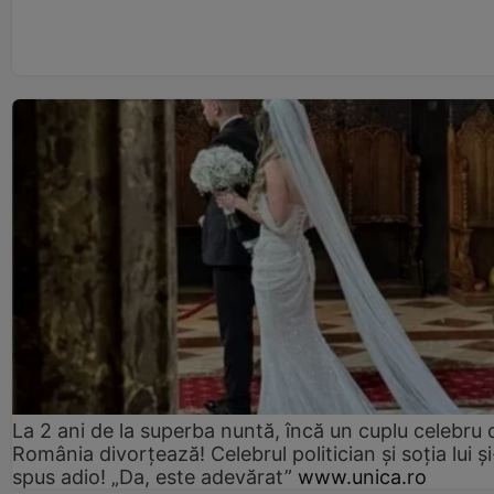
La 2 ani de la superba nuntă, încă un cuplu celebru 
România divorțează! Celebrul politician și soția lui ș
spus adio! „Da, este adevărat”
www.unica.ro