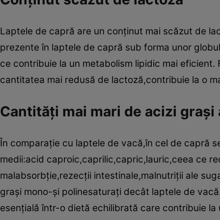
Laptele de capră are un conţinut mai scăzut de lac
prezente în laptele de capră sub forma unor globul
ce contribuie la un metabolism lipidic mai eficient. 
cantitatea mai redusă de lactoză,contribuie la o m
Cantităţi mai mari de acizi graşi 
În comparaţie cu laptele de vacă,în cel de capră se 
medii:acid caproic,caprilic,capric,lauric,ceea ce 
malabsorbţie,rezecţii intestinale,malnutriţii ale sug
graşi mono-şi polinesaturaţi decât laptele de vacă
esenţială într-o dietă echilibrată care contribuie la 