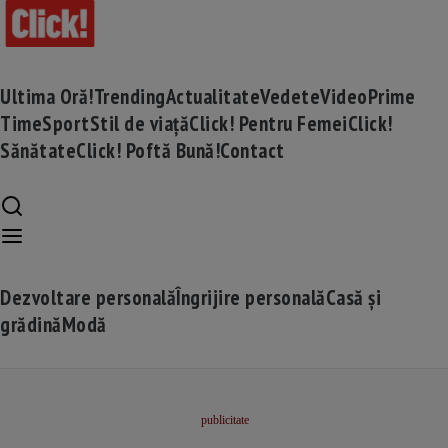
Ultima Oră!
Trending
Actualitate
Vedete
Video
Prime
Time
Sport
Stil de viață
Click! Pentru Femei
Click!
Sănătate
Click! Poftă Bună!
Contact
Dezvoltare personală
Îngrijire personală
Casă și
grădină
Modă