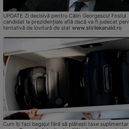
UPDATE Zi decisivă pentru Călin Georgescu! Fostul
candidat la prezidențiale află dacă va fi judecat pen
tentativă de lovitură de stat
www.stirilekanald.ro
Cum îți faci bagajul fără să plătești taxe suplimentar