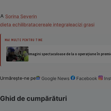
Sorina Severin
dieta echilibrata
cereale integrale
acizi grasi
MAI MULTE PENTRU TINE
Imagini spectaculoase de la o operațiune în premie
Urmărește-ne pe
Google News
Facebook
In
Ghid de cumpărături