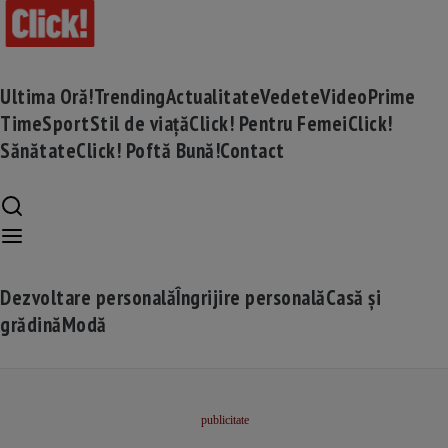
Ultima Oră!
Trending
Actualitate
Vedete
Video
Prime
Time
Sport
Stil de viață
Click! Pentru Femei
Click!
Sănătate
Click! Poftă Bună!
Contact
Dezvoltare personală
Îngrijire personală
Casă și
grădină
Modă