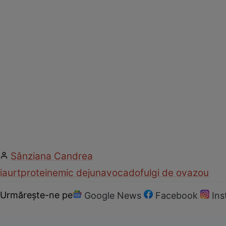
Sânziana Candrea
iaurt
proteine
mic dejun
avocado
fulgi de ovaz
ou
Urmărește-ne pe
Google News
Facebook
In