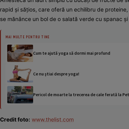
Amestecă un iaurt simplu cu bucăţi de fructe de sez
rapid şi săţios, care oferă un echilibru de proteine
se mănânce un bol de o salată verde cu spanac şi 
MAI MULTE PENTRU TINE
Cum te ajută yoga să dormi mai profund
Ce nu ştiai despre yoga!
Pericol de moarte la trecerea de cale ferată la Pet
Credit foto:
www.thelist.com