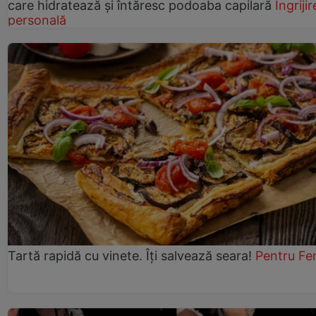
care hidratează și întăresc podoaba capilară
Îngrijir
personală
Tartă rapidă cu vinete. Îți salvează seara!
Pentru Fe