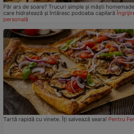
Păr ars de soare? Trucuri simple și măști homemad
care hidratează și întăresc podoaba capilară
Îngrijir
personală
Tartă rapidă cu vinete. Îți salvează seara!
Pentru Fe