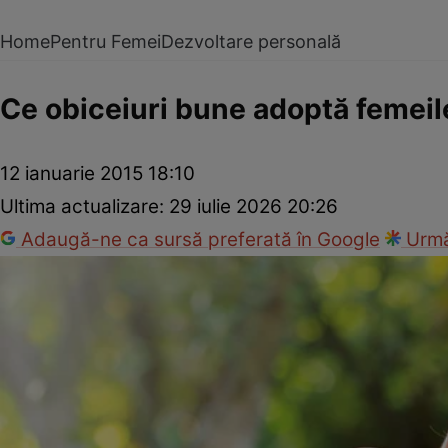
Home
Pentru Femei
Dezvoltare personală
Ce obiceiuri bune adoptă femeil
12 ianuarie 2015 18:10
Ultima actualizare:
29 iulie 2026 20:26
Adaugă-ne ca sursă preferată în Google
Urmă