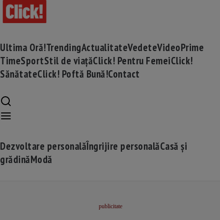
Ultima Oră!
Trending
Actualitate
Vedete
Video
Prime
Time
Sport
Stil de viață
Click! Pentru Femei
Click!
Sănătate
Click! Poftă Bună!
Contact
Dezvoltare personală
Îngrijire personală
Casă și
grădină
Modă