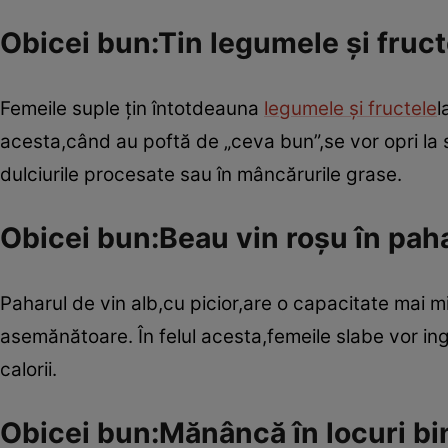
Obicei bun:Tin legumele şi fruct
Femeile suple ţin întotdeauna
legumele şi fructele
l
acesta,când au poftă de „ceva bun”,se vor opri la s
dulciurile procesate sau în mâncărurile grase.
Obicei bun:Beau vin roşu în paha
Paharul de vin alb,cu picior,are o capacitate mai m
asemănătoare. În felul acesta,femeile slabe vor in
calorii.
Obicei bun:Mănâncă în locuri bi