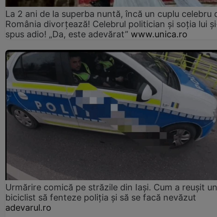
La 2 ani de la superba nuntă, încă un cuplu celebru 
România divorțează! Celebrul politician și soția lui ș
spus adio! „Da, este adevărat”
www.unica.ro
Urmărire comică pe străzile din Iași. Cum a reușit u
biciclist să fenteze poliția și să se facă nevăzut
adevarul.ro