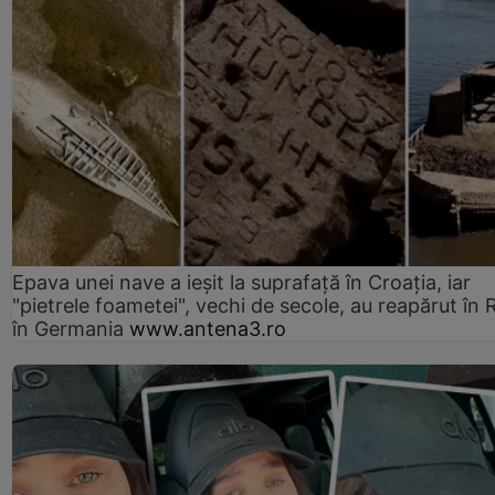
Epava unei nave a ieșit la suprafață în Croația, iar
"pietrele foametei", vechi de secole, au reapărut în R
în Germania
www.antena3.ro