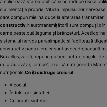
ameliorează starea psihică şi ne reduce riscul boli
o alimentaţie proprie. Viteza impulsurilor nervoase e
care compun mielina duce la alterarea transmiterii 
constructiv
„Neurotransmiţătorii sunt compuşi din
carne,peşte,ouă,legume şi brânzeturi. Acetilcolina 
sistemului nervos parasimpatic şi facilitează digestia
constructiv pentru creier sunt:avocado,banană,muş
Bruxelles,varză,pepene galben,lactate,pui,ulei de
de grâu,ovăz şi citrice", explică nutriţionista Marie V
nutriţionale.
Ce îţi distruge creierul
Alcoolul
Îndulcitorii sintetici
Coloranţii sintetici