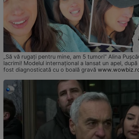
„Să vă rugați pentru mine, am 5 tumori” Alina Pușcău
lacrimi! Modelul internațional a lansat un apel, după
fost diagnosticată cu o boală gravă
www.wowbiz.r