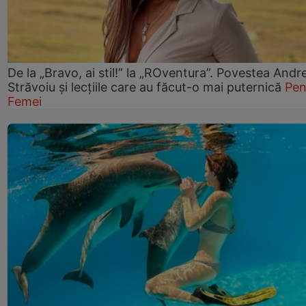
De la „Bravo, ai stil!” la „ROventura”. Povestea Andr
Străvoiu și lecțiile care au făcut-o mai puternică
Pen
Femei