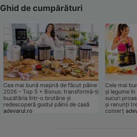
Ghid de cumpărături
Cea mai bună mașină de făcut pâine
Cele mai bu
2026 – Top 5 + Bonus: transformă-ți
și legume în
bucătăria într-o brutărie și
sucuri proas
redescoperă gustul pâinii de casă
și renunți tr
adevarul.ro
comerț
adev