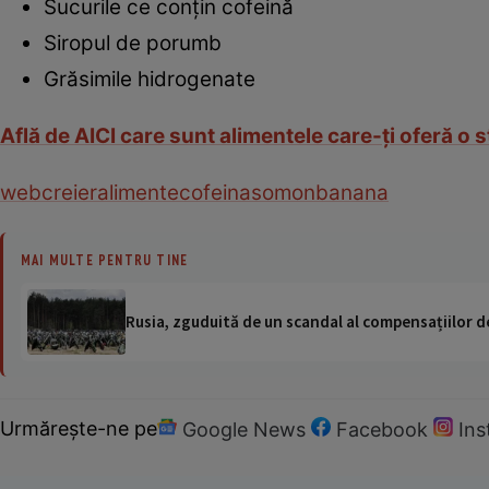
Sucurile ce conţin cofeină
Siropul de porumb
Grăsimile hidrogenate
Află de AICI care sunt alimentele care-ţi oferă o s
web
creier
alimente
cofeina
somon
banana
MAI MULTE PENTRU TINE
Rusia, zguduită de un scandal al compensațiilor de
Urmărește-ne pe
Google News
Facebook
In