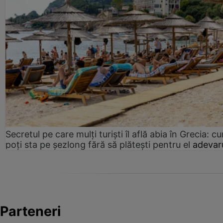
Secretul pe care mulți turiști îl află abia în Grecia: c
poți sta pe șezlong fără să plătești pentru el
adevaru
Parteneri