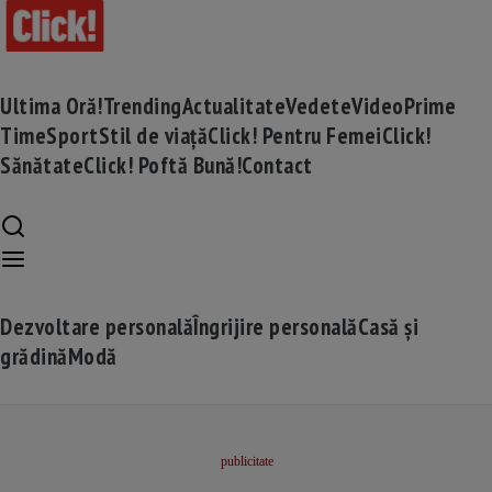
Ultima Oră!
Trending
Actualitate
Vedete
Video
Prime
Time
Sport
Stil de viață
Click! Pentru Femei
Click!
Sănătate
Click! Poftă Bună!
Contact
Dezvoltare personală
Îngrijire personală
Casă și
grădină
Modă