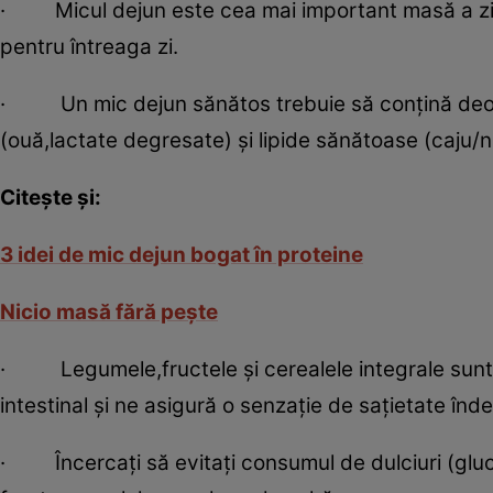
· Micul dejun este cea mai important masă a zilei
pentru întreaga zi.
· Un mic dejun sănătos trebuie să conţină deopot
(ouă,lactate degresate) şi lipide sănătoase (caju/n
Citeşte şi:
3 idei de mic dejun bogat în proteine
Nicio masă fără peşte
· Legumele,fructele şi cerealele integrale sunt o
intestinal şi ne asigură o senzaţie de saţietate înd
· Încercaţi să evitaţi consumul de dulciuri (glucid