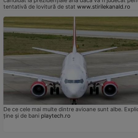
candidat la prezidențiale află dacă va fi judecat pen
tentativă de lovitură de stat
www.stirilekanald.ro
De ce cele mai multe dintre avioane sunt albe. Expli
ține și de bani
playtech.ro