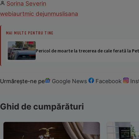
Sorina Severin
web
iaurt
mic dejun
musli
sana
MAI MULTE PENTRU TINE
Pericol de moarte la trecerea de cale ferată la Pet
Urmărește-ne pe
Google News
Facebook
In
Ghid de cumpărături