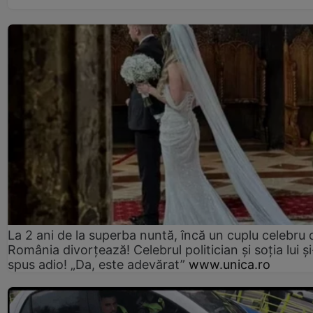
La 2 ani de la superba nuntă, încă un cuplu celebru 
România divorțează! Celebrul politician și soția lui ș
spus adio! „Da, este adevărat”
www.unica.ro