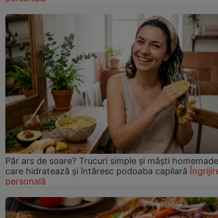
Păr ars de soare? Trucuri simple și măști homemad
care hidratează și întăresc podoaba capilară
Îngrijir
personală