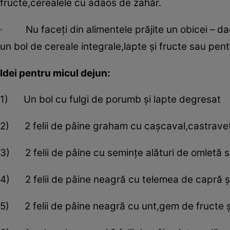
fructe,cerealele cu adaos de zahăr.
· Nu faceţi din alimentele prăjite un obicei – da
un bol de cereale integrale,lapte şi fructe sau pent
Idei pentru micul dejun:
1) Un bol cu fulgi de porumb şi lapte degresat
2) 2 felii de pâine graham cu caşcaval,castraveţi 
3) 2 felii de pâine cu seminţe alături de omletă si
4) 2 felii de pâine neagră cu telemea de capră şi
5) 2 felii de pâine neagră cu unt,gem de fructe ş