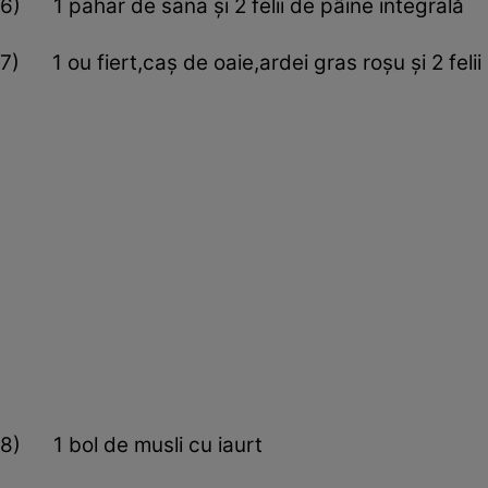
6) 1 pahar de sana şi 2 felii de pâine integrală
7) 1 ou fiert,caş de oaie,ardei gras roşu şi 2 feli
8) 1 bol de musli cu iaurt