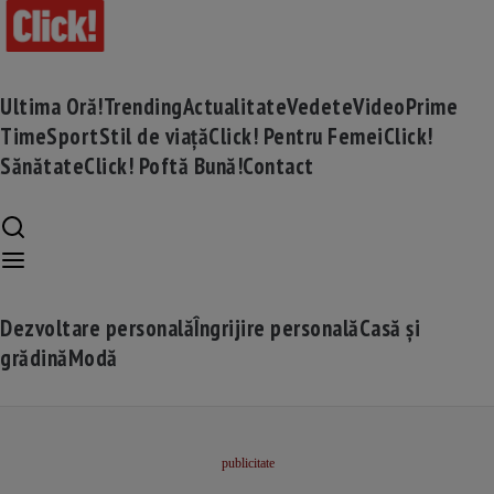
Ultima Oră!
Trending
Actualitate
Vedete
Video
Prime
Time
Sport
Stil de viață
Click! Pentru Femei
Click!
Sănătate
Click! Poftă Bună!
Contact
Dezvoltare personală
Îngrijire personală
Casă și
grădină
Modă