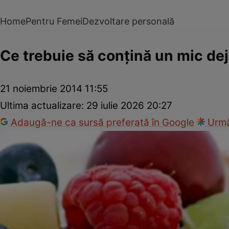
Home
Pentru Femei
Dezvoltare personală
Ce trebuie să conţină un mic de
21 noiembrie 2014 11:55
Ultima actualizare:
29 iulie 2026 20:27
Adaugă-ne ca sursă preferată în Google
Urmă