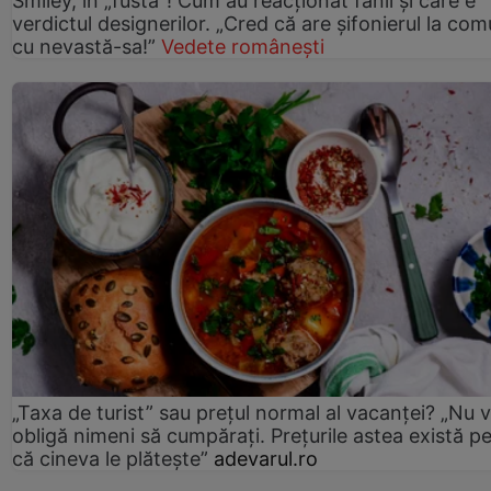
Smiley, în „fustă”! Cum au reacționat fanii și care e
verdictul designerilor. „Cred că are șifonierul la co
cu nevastă-sa!”
Vedete românești
„Taxa de turist” sau prețul normal al vacanței? „Nu 
obligă nimeni să cumpărați. Prețurile astea există p
că cineva le plătește”
adevarul.ro