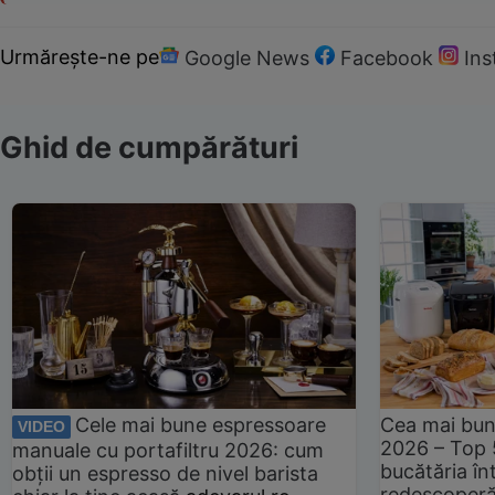
Urmărește-ne pe
Google News
Facebook
In
Ghid de cumpărături
Cele mai bune espressoare
Cea mai bun
VIDEO
2026 – Top 
manuale cu portafiltru 2026: cum
bucătăria înt
obții un espresso de nivel barista
redescoperă 