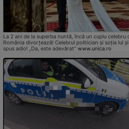
La 2 ani de la superba nuntă, încă un cuplu celebru 
România divorțează! Celebrul politician și soția lui ș
spus adio! „Da, este adevărat”
www.unica.ro