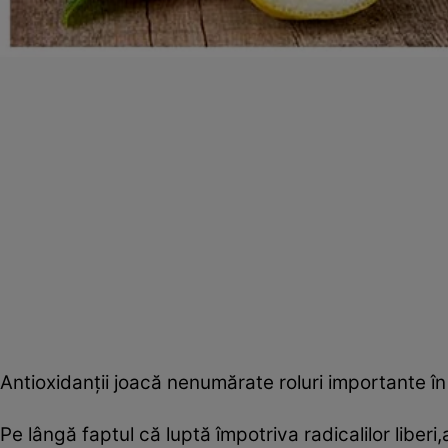
Antioxidanţii joacă nenumărate roluri importante î
Pe lângă faptul că luptă împotriva radicalilor libe