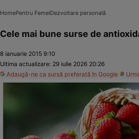
Home
Pentru Femei
Dezvoltare personală
Cele mai bune surse de antioxid
8 ianuarie 2015 9:10
Ultima actualizare:
29 iulie 2026 20:26
Adaugă-ne ca sursă preferată în Google
Urmă