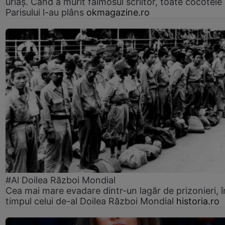
uriaș. Când a murit faimosul scriitor, toate cocotele
Parisului l-au plâns
okmagazine.ro
#Al Doilea Război Mondial
Cea mai mare evadare dintr-un lagăr de prizonieri, î
timpul celui de-al Doilea Război Mondial
historia.ro