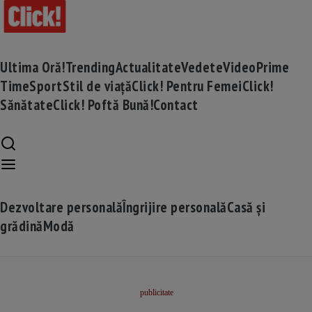
Ultima Oră!
Trending
Actualitate
Vedete
Video
Prime
Time
Sport
Stil de viață
Click! Pentru Femei
Click!
Sănătate
Click! Poftă Bună!
Contact
Dezvoltare personală
Îngrijire personală
Casă și
grădină
Modă