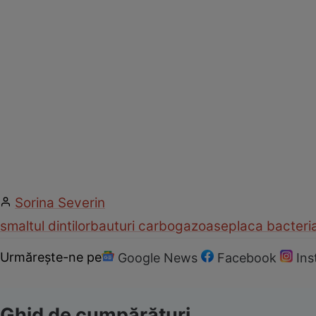
Sorina Severin
smaltul dintilor
bauturi carbogazoase
placa bacteri
Urmărește-ne pe
Google News
Facebook
In
Ghid de cumpărături