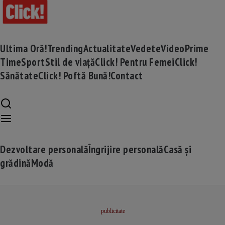
Ultima Oră!
Trending
Actualitate
Vedete
Video
Prime
Time
Sport
Stil de viață
Click! Pentru Femei
Click!
Sănătate
Click! Poftă Bună!
Contact
Dezvoltare personală
Îngrijire personală
Casă și
grădină
Modă