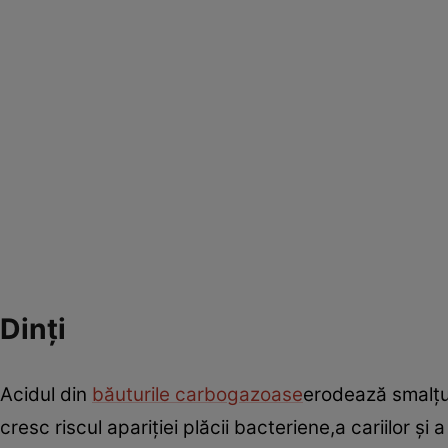
Dinţi
Acidul din
băuturile carbogazoase
erodează smalţul
cresc riscul apariţiei plăcii bacteriene,a cariilor şi