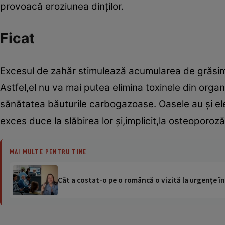
provoacă eroziunea dinţilor.
Ficat
Excesul de zahăr stimulează acumularea de grăsime î
Astfel,el nu va mai putea elimina toxinele din orga
sănătatea băuturile carbogazoase. Oasele au şi el
exces duce la slăbirea lor şi,implicit,la osteoporoză
MAI MULTE PENTRU TINE
Cât a costat-o pe o româncă o vizită la urgențe în