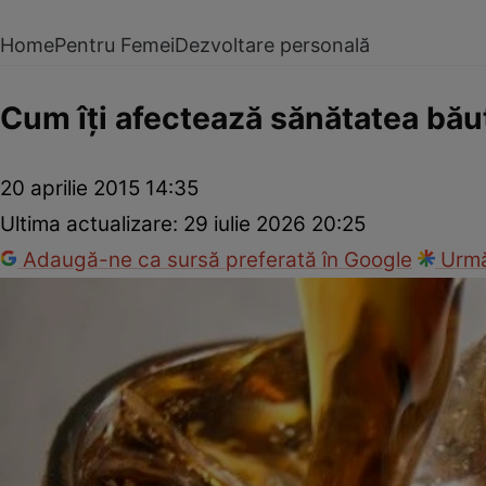
Home
Pentru Femei
Dezvoltare personală
Cum îţi afectează sănătatea bău
20 aprilie 2015 14:35
Ultima actualizare:
29 iulie 2026 20:25
Adaugă-ne ca sursă preferată în Google
Urmă