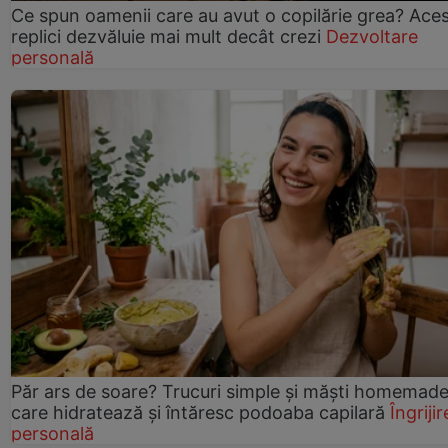
Ce spun oamenii care au avut o copilărie grea? Ace
replici dezvăluie mai mult decât crezi
Dezvoltare
personală
Păr ars de soare? Trucuri simple și măști homemad
care hidratează și întăresc podoaba capilară
Îngrijir
personală