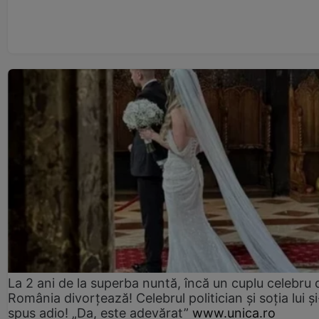
La 2 ani de la superba nuntă, încă un cuplu celebru 
România divorțează! Celebrul politician și soția lui ș
spus adio! „Da, este adevărat”
www.unica.ro