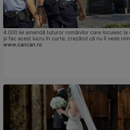
4.000 lei amendă tuturor românilor care locuiesc la
și fac acest lucru în curte, crezând că nu îi vede ni
www.cancan.ro