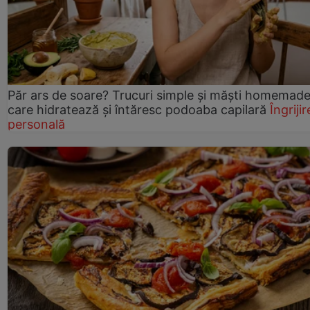
Păr ars de soare? Trucuri simple și măști homemad
care hidratează și întăresc podoaba capilară
Îngrijir
personală