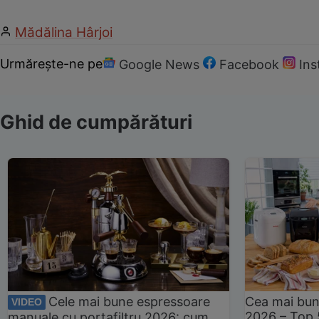
Mădălina Hârjoi
Urmărește-ne pe
Google News
Facebook
In
Ghid de cumpărături
Cele mai bune espressoare
Cea mai bun
VIDEO
2026 – Top 
manuale cu portafiltru 2026: cum