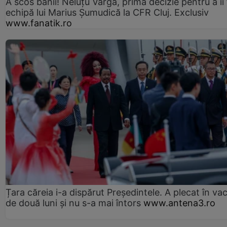
A scos banii! Neluțu Varga, prima decizie pentru a îi
echipă lui Marius Șumudică la CFR Cluj. Exclusiv
www.fanatik.ro
Țara căreia i-a dispărut Președintele. A plecat în va
de două luni și nu s-a mai întors
www.antena3.ro