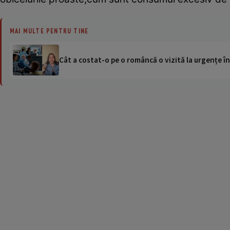
MAI MULTE PENTRU TINE
Cât a costat-o pe o româncă o vizită la urgențe în