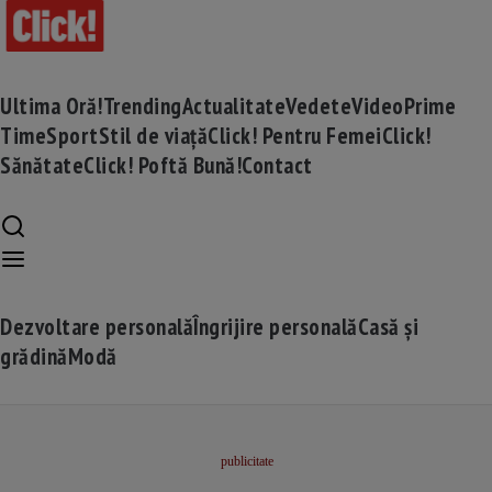
Ultima Oră!
Trending
Actualitate
Vedete
Video
Prime
Time
Sport
Stil de viață
Click! Pentru Femei
Click!
Sănătate
Click! Poftă Bună!
Contact
Dezvoltare personală
Îngrijire personală
Casă și
grădină
Modă