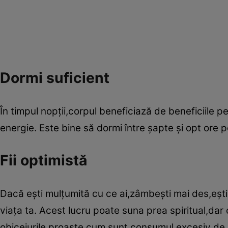
Dormi suficient
În timpul nopţii,corpul beneficiază de beneficiile 
energie. Este bine să dormi între şapte şi opt ore 
Fii optimistă
Dacă eşti mulţumită cu ce ai,zâmbeşti mai des,eşti 
viaţa ta. Acest lucru poate suna prea spiritual,dar
obiceiurile proaste,cum sunt consumul excesiv de 