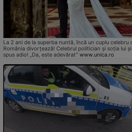
La 2 ani de la superba nuntă, încă un cuplu celebru 
România divorțează! Celebrul politician și soția lui ș
spus adio! „Da, este adevărat”
www.unica.ro