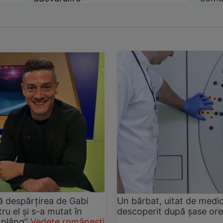
pă despărțirea de Gabi
Un bărbat, uitat de medic
ru el și s-a mutat în
descoperit după șase ore
 plâng”
Vedete românești