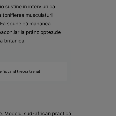
o sustine in interviuri ca
a tonifierea musculaturii
a. Ea spune că mananca
bacon,iar la prânz optez,de
a britanica.
e fix când trecea trenul
e. Modelul sud-african practică