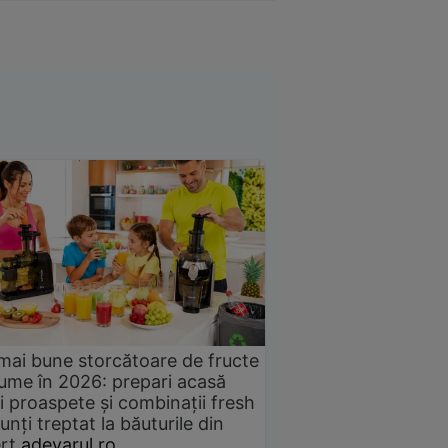
mai bune storcătoare de fructe
gume în 2026: prepari acasă
i proaspete și combinații fresh
unți treptat la băuturile din
rț
adevarul.ro