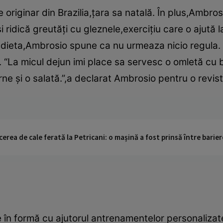
 originar din Brazilia,ţara sa natală. În plus,Ambrosi
i ridică greutăţi cu gleznele,exerciţiu care o ajută l
te dieta,Ambrosio spune ca nu urmeaza nicio regul
e. “La micul dejun imi place sa servesc o omletă cu 
ne şi o salată.”,a declarat Ambrosio pentru o revist
cerea de cale ferată la Petricani: o mașină a fost prinsă între barier
n formă cu ajutorul antrenamentelor personalizat