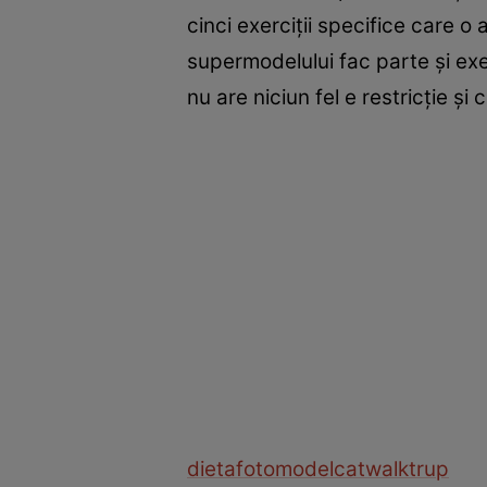
cinci exerciţii specifice care o
supermodelului fac parte şi exe
nu are niciun fel e restricţie şi 
dieta
fotomodel
catwalk
trup