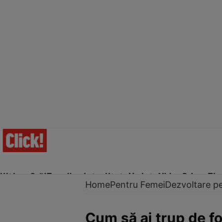
Ultima Oră!
Trending
Actualitate
Vedete
Video
Prime Ti
Home
Pentru Femei
Dezvoltare p
Cum să ai trup de f