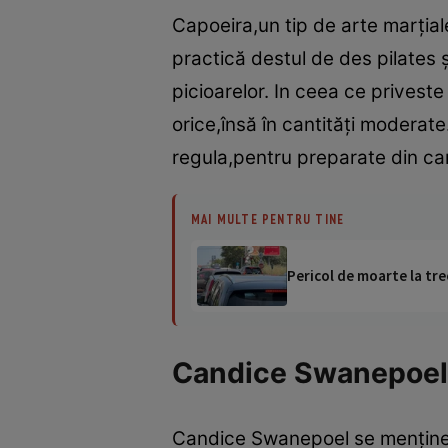
Capoeira,un tip de arte marţiale
practică destul de des pilates ş
picioarelor. In ceea ce prives
orice,însă în cantităţi moderat
regula,pentru preparate din car
MAI MULTE PENTRU TINE
Pericol de moarte la tre
Candice Swanepoel
Candice Swanepoel se menţine î