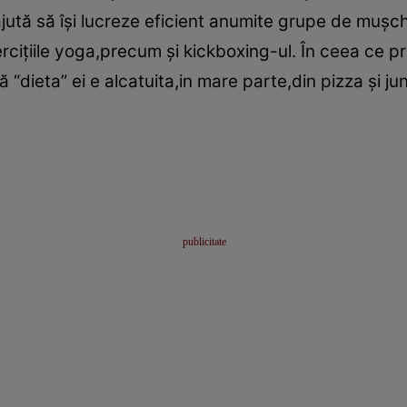
 ajută să îşi lucreze eficient anumite grupe de muşch
rciţiile yoga,precum şi kickboxing-ul. În ceea ce 
că “dieta” ei e alcatuita,in mare parte,din pizza şi ju