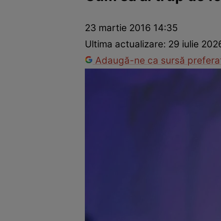
Dezvoltare personală
Îngrijire personală
Casă și grădină
23 martie 2016 14:35
Ultima actualizare:
29 iulie 202
Adaugă-ne ca sursă preferat