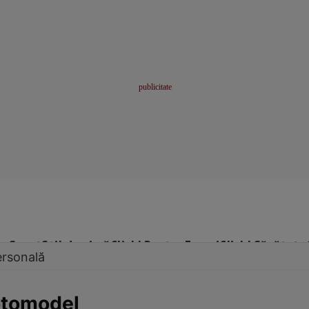
me
Sport
Stil de viață
Click! Pentru Femei
Click! Sănătate
ersonală
otomodel