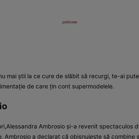
u mai ştii la ce cure de slăbit să recurgi, te-ai pute
limentaţie de care ţin cont supermodelele.
io
i,Alessandra Ambrosio şi-a revenit spectaculos du
inte. Ambrosio a declarat că obisnuieste să combine 