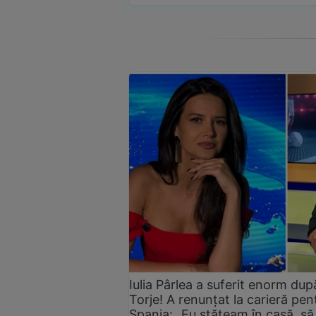
Iulia Pârlea a suferit enorm du
Torje! A renunțat la carieră pent
Spania: „Eu stăteam în casă, să