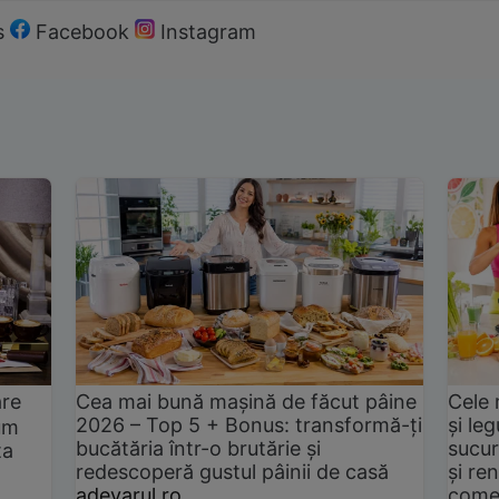
s
Facebook
Instagram
are
Cea mai bună mașină de făcut pâine
Cele 
2026 – Top 5 + Bonus: transformă-ți
și le
um
bucătăria într-o brutărie și
sucur
ta
redescoperă gustul pâinii de casă
și ren
adevarul.ro
come