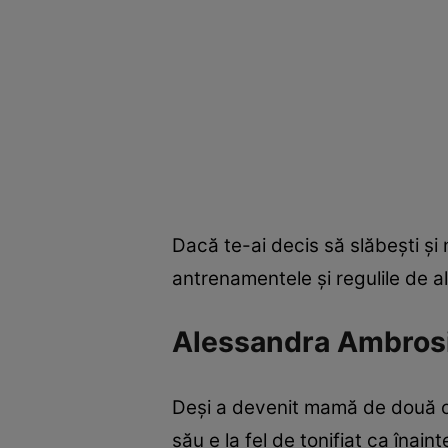
Dacă te-ai decis să slăbeşti şi n
antrenamentele şi regulile de a
Alessandra Ambros
Deşi a devenit mamă de două or
său e la fel de tonifiat ca îna