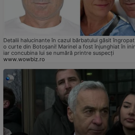
Detalii halucinante în cazul bărbatului găsit îngropat
o curte din Botoșani! Marinel a fost înjunghiat în ini
iar concubina lui se numără printre suspecți
www.wowbiz.ro