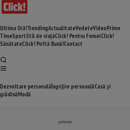
Ultima Oră!
Trending
Actualitate
Vedete
Video
Prime
Time
Sport
Stil de viață
Click! Pentru Femei
Click!
Sănătate
Click! Poftă Bună!
Contact
Dezvoltare personală
Îngrijire personală
Casă și
grădină
Modă