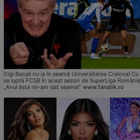
Gigi Becali nu ia în seamă Universitatea Craiova! Cu
se luptă FCSB în acest sezon de SuperLiga Românie
„Anul ăsta mi-am dat seama!”
www.fanatik.ro