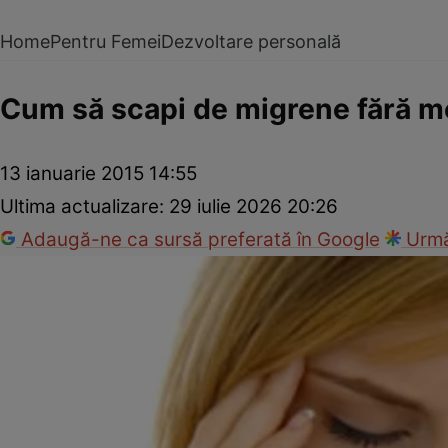
Home
Pentru Femei
Dezvoltare personală
Cum să scapi de migrene fără 
13 ianuarie 2015 14:55
Ultima actualizare:
29 iulie 2026 20:26
Adaugă-ne ca sursă preferată în Google
Urmă