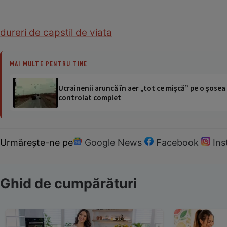
dureri de cap
stil de viata
MAI MULTE PENTRU TINE
Ucrainenii aruncă în aer „tot ce mișcă” pe o șose
controlat complet
Urmărește-ne pe
Google News
Facebook
In
Ghid de cumpărături