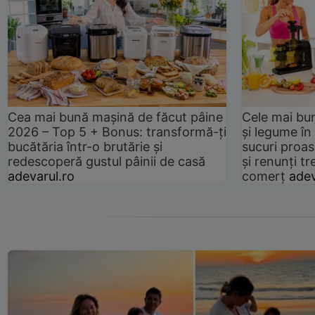
Cea mai bună mașină de făcut pâine
Cele mai bu
2026 – Top 5 + Bonus: transformă-ți
și legume în
bucătăria într-o brutărie și
sucuri proas
redescoperă gustul pâinii de casă
și renunți tr
adevarul.ro
comerț
adev