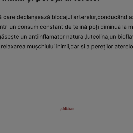
ă care declanşează blocajul arterelor,conducând as
intr-un consum constant de ţelină poţi diminua la m
ăseşte un antiinflamator natural,luteolina,un biof
 relaxarea muşchiului inimii,dar şi a pereţilor aterel