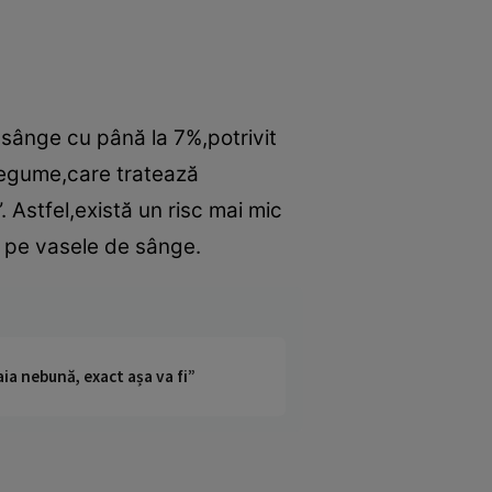
n sânge cu până la 7%,potrivit
i legume,care tratează
. Astfel,există un risc mai mic
l pe vasele de sânge.
ia nebună, exact așa va fi”