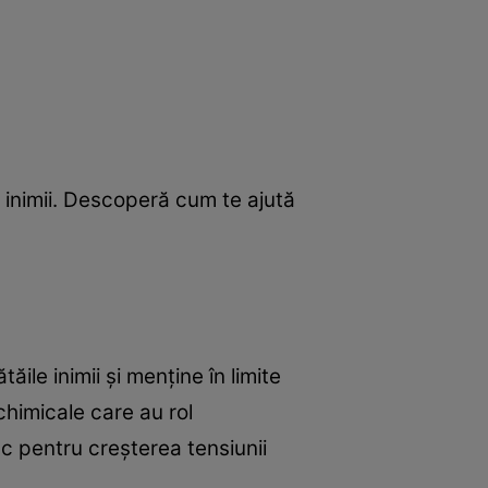
a inimii. Descoperă cum te ajută
ile inimii şi menţine în limite
ochimicale care au rol
sc pentru creşterea tensiunii