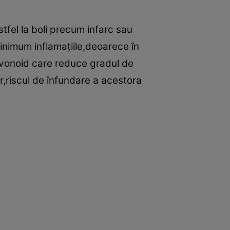
tfel la boli precum infarc sau
inimum inflamaţiile,deoarece în
lavonoid care reduce gradul de
or,riscul de înfundare a acestora