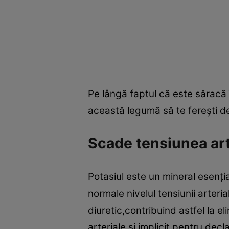
Pe lângă faptul că este săracă î
această legumă să te fereşti de
Scade tensiunea art
Potasiul este un mineral esenţia
normale nivelul tensiunii arteria
diuretic,contribuind astfel la e
arteriale şi,implicit,pentru decl