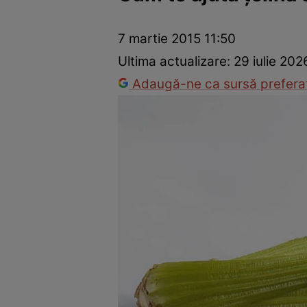
Dezvoltare personală
Îngrijire personală
Casă și grădină
7 martie 2015 11:50
Ultima actualizare:
29 iulie 202
Adaugă-ne ca sursă preferat