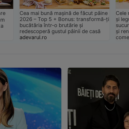
are
Cea mai bună mașină de făcut pâine
Cele 
2026 – Top 5 + Bonus: transformă-ți
și le
um
bucătăria într-o brutărie și
sucur
ta
redescoperă gustul pâinii de casă
și ren
adevarul.ro
come