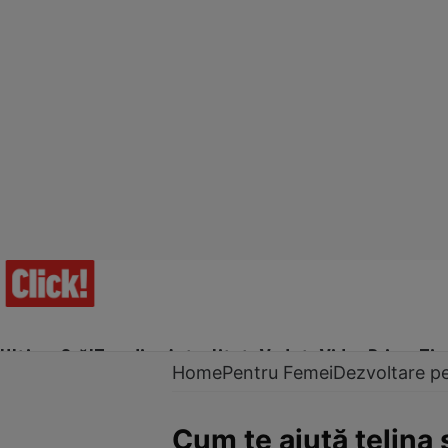
Ultima Oră!
Trending
Actualitate
Vedete
Video
Prime Ti
Home
Pentru Femei
Dezvoltare p
Cum te ajută ţelina 