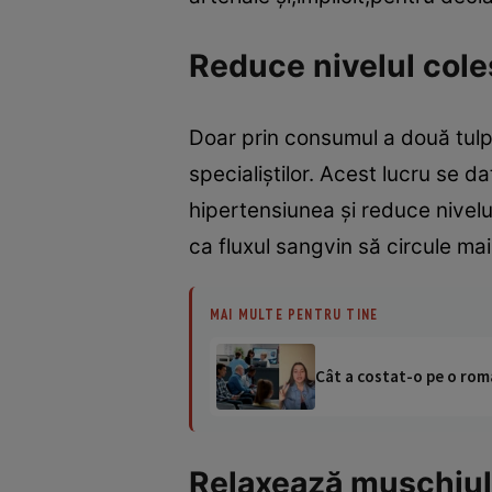
Reduce nivelul cole
Doar prin consumul a două tulpin
specialiştilor. Acest lucru se d
hipertensiunea şi reduce nivelul 
ca fluxul sangvin să circule ma
MAI MULTE PENTRU TINE
Cât a costat-o pe o româ
Relaxează muşchiul i