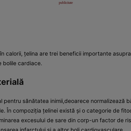
n calorii, ţelina are trei beneficii importante asupr
 bolile cardiace.
erială
l pentru sănătatea inimii,deoarece normalizează bătă
le. În compoziţia ţelinei există şi o categorie de fit
liminarea excesului de sare din corp-un factor de ri
anşarea infarctului şi a altor boli cardiovasculare.