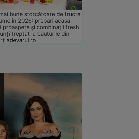
mai bune storcătoare de fructe
gume în 2026: prepari acasă
i proaspete și combinații fresh
unți treptat la băuturile din
rț
adevarul.ro