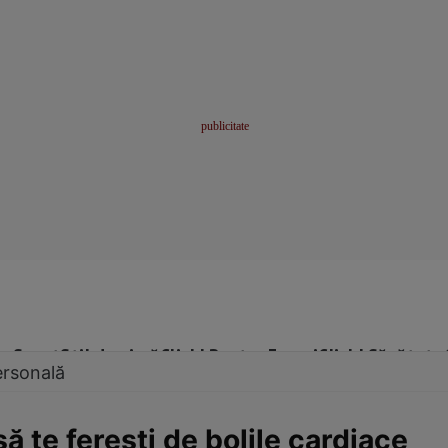
me
Sport
Stil de viață
Click! Pentru Femei
Click! Sănătate
ersonală
să te fereşti de bolile cardiace