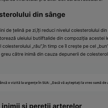
sterolului din sânge
i de ţelină pe zi,îţi reduci nivelul colesterolului di
atorează uleiului butilftalide din compoziţia aceste
colesterolului „rău”,în timp ce îl creşte pe cel „bun”
i greu către inimă din cauza depunerii de colestero
ncă o vizită la urgențe în SUA: „Dacă vă așteptați la vreo sumă de a
nimii şi pereţii arterelor