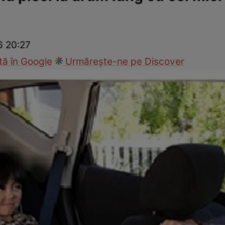
Modă
6 20:27
ă în Google
Urmărește-ne pe Discover