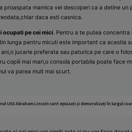
 Ca proaspata mamica vei descoperi ca a detine un
 vreodata,chiar daca esti casnica.
ii ocupati pe cei mici
. Pentru a te putea concentra 
in lunga pentru micuti este important ca acestia sa 
va ani,o jucarie preferata sau paturica pe care o fo
u copiii mai mari,o consola portabila poate face m
mul va parea mult mai scurt.
nul USS Abraham Lincoln sunt epuizați și demoralizați în largul coas
sata si cei mici vor simiti asta si nu vor face decat 