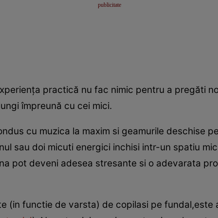
experienţa practică nu fac nimic pentru a pregăti 
lungi împreună cu cei mici.
ndus cu muzica la maxim si geamurile deschise pen
ul sau doi micuti energici inchisi intr-un spatiu mi
ina pot deveni adesea stresante si o adevarata prov
 (in functie de varsta) de copilasi pe fundal,este a