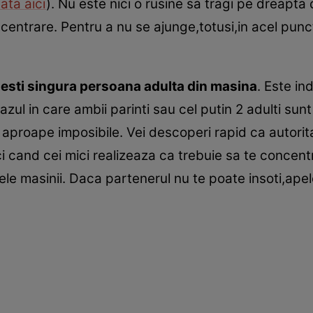
ata aici
). Nu este nici o rusine sa tragi pe dreapta
centrare. Pentru a nu se ajunge,totusi,in acel punc
re esti singura persoana adulta din masina
. Este in
azul in care ambii parinti sau cel putin 2 adulti sun
nt aproape imposibile. Vei descoperi rapid ca autor
i cand cei mici realizeaza ca trebuie sa te concentr
tele masinii. Daca partenerul nu te poate insoti,ape