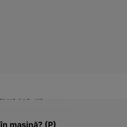
Click! Poftă Bună!
Contact
 în maşină? (P)