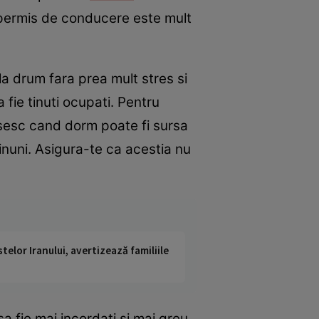
 permis de conducere este mult
la drum fara prea mult stres si
fie tinuti ocupati. Pentru
losesc cand dorm poate fi sursa
inuni. Asigura-te ca acestia nu
telor Iranului, avertizează familiile
sa fie mai incordati si mai greu