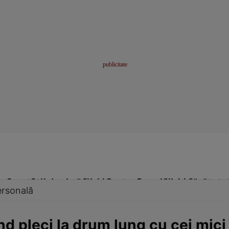
me
Sport
Stil de viață
Click! Pentru Femei
Click! Sănătate
ersonală
d pleci la drum lung cu cei mici