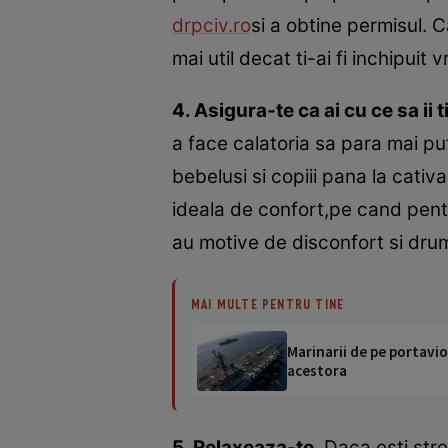
drpciv.ro
si a obtine permisul.
mai util decat ti-ai fi inchipuit
4. Asigura-te ca ai cu ce sa ii t
a face calatoria sa para mai put
bebelusi si copiii pana la cati
ideala de confort,pe cand pentr
au motive de disconfort si dru
MAI MULTE PENTRU TINE
Marinarii de pe portavio
acestora
5. Relaxeaza-te
. Daca esti stre