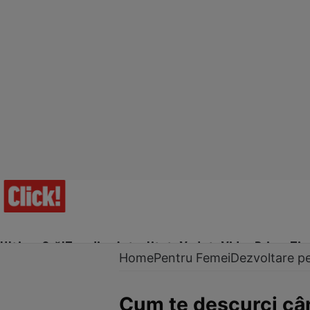
Ultima Oră!
Trending
Actualitate
Vedete
Video
Prime Ti
Home
Pentru Femei
Dezvoltare p
Cum te descurci cân