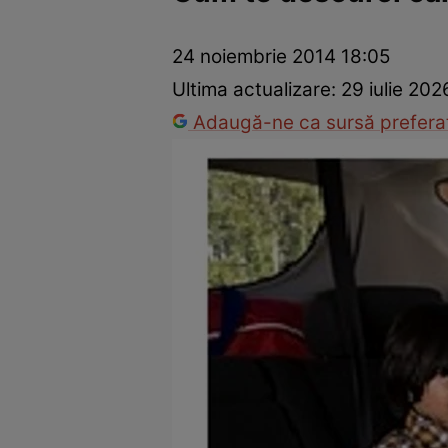
Dezvoltare personală
Îngrijire personală
Casă și grădină
24 noiembrie 2014 18:05
Ultima actualizare:
29 iulie 202
Adaugă-ne ca sursă preferat