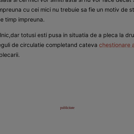
impreuna cu cei mici nu trebuie sa fie un motiv de s
ce timp impreuna.
lnic,dar totusi esti pusa in situatia de a pleca la d
reguli de circulatie completand cateva
chestionare 
plecarii.