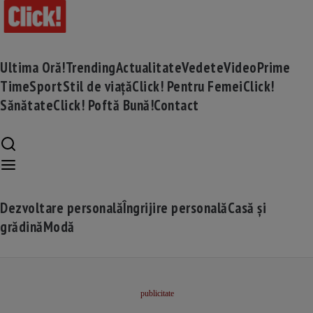
Ultima Oră!
Trending
Actualitate
Vedete
Video
Prime
Time
Sport
Stil de viață
Click! Pentru Femei
Click!
Sănătate
Click! Poftă Bună!
Contact
Dezvoltare personală
Îngrijire personală
Casă și
grădină
Modă