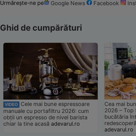
Urmărește-ne pe
Google News
Facebook
In
Ghid de cumpărături
Cele mai bune espressoare
Cea mai bun
VIDEO
2026 – Top 
manuale cu portafiltru 2026: cum
bucătăria înt
obții un espresso de nivel barista
redescoperă 
chiar la tine acasă
adevarul.ro
adevarul.ro