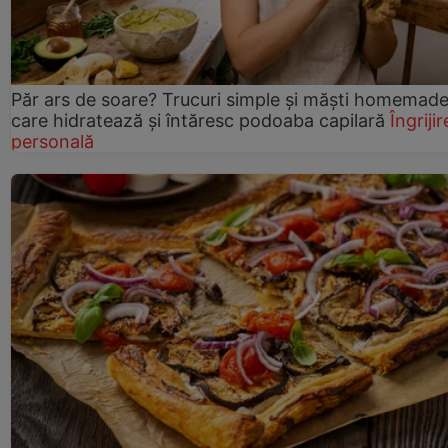
Păr ars de soare? Trucuri simple și măști homemad
care hidratează și întăresc podoaba capilară
Îngrijir
personală