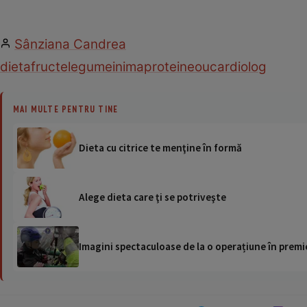
Sânziana Candrea
dieta
fructe
legume
inima
proteine
ou
cardiolog
MAI MULTE PENTRU TINE
Dieta cu citrice te menţine în formă
Alege dieta care ţi se potriveşte
Imagini spectaculoase de la o operațiune în premie