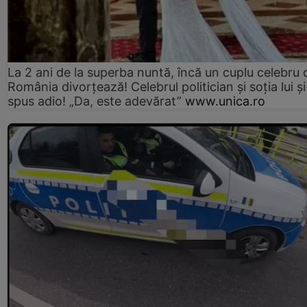
La 2 ani de la superba nuntă, încă un cuplu celebru 
România divorțează! Celebrul politician și soția lui ș
spus adio! „Da, este adevărat”
www.unica.ro