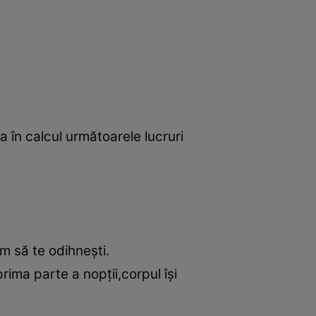
a în calcul următoarele lucruri
m să te odihneşti.
prima parte a nopţii,corpul îşi