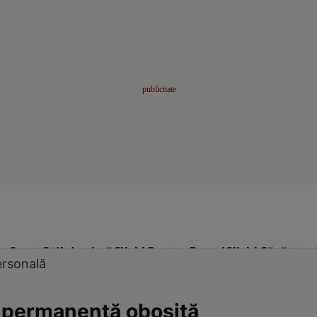
me
Sport
Stil de viață
Click! Pentru Femei
Click! Sănătate
ersonală
n permanenţă obosită