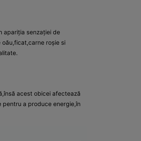
n apariţia senzaţiei de
oău,ficat,carne roşie si
litate.
ă,însă acest obicei afectează
ve pentru a produce energie,în