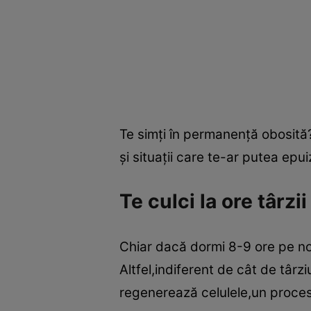
Te simţi în permanenţă obosită?
şi situaţii care te-ar putea epuiz
Te culci la ore târzii
Chiar dacă dormi 8-9 ore pe noa
Altfel,indiferent de cât de târzi
regenerează celulele,un proce