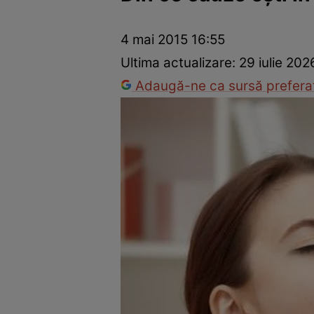
Dezvoltare personală
Îngrijire personală
Casă și grădină
4 mai 2015 16:55
Ultima actualizare:
29 iulie 202
Adaugă-ne ca sursă preferat