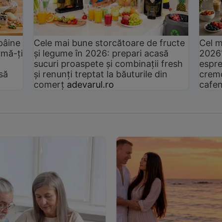
pâine
Cele mai bune storcătoare de fructe
Cel m
rmă-ți
și legume în 2026: prepari acasă
2026
sucuri proaspete și combinații fresh
espre
să
și renunți treptat la băuturile din
cremo
comerț
adevarul.ro
cafen