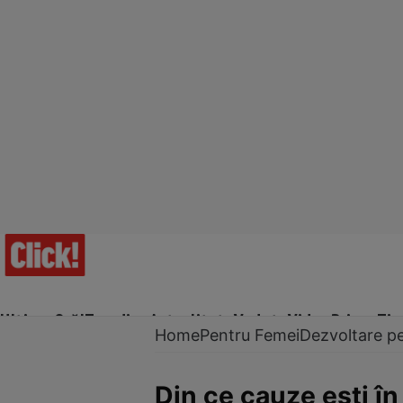
Ultima Oră!
Trending
Actualitate
Vedete
Video
Prime Ti
Home
Pentru Femei
Dezvoltare p
Din ce cauze eşti î