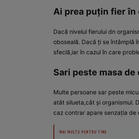
Ai prea puţin fier î
Dacă nivelul fierului dn organi
oboseală. Dacă ţi se întâmplă î
sfeclă,iar în cazul în care pro
Sari peste masa de
Multe persoane sar peste micul
atât silueta,cât şi organismul. 
caz contrar apare senzaţia de 
MAI MULTE PENTRU TINE