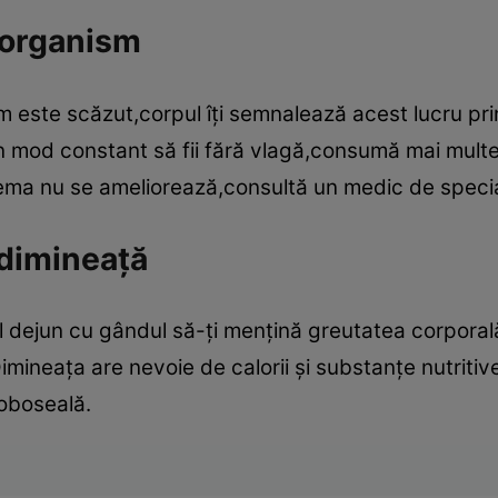
n organism
sm este scăzut,corpul îţi semnalează acest lucru pri
n mod constant să fii fără vlagă,consumă mai multe 
blema nu se ameliorează,consultă un medic de specia
 dimineaţă
 dejun cu gândul să-ţi menţină greutatea corporal
Dimineaţa are nevoie de calorii şi substanţe nutriti
oboseală.