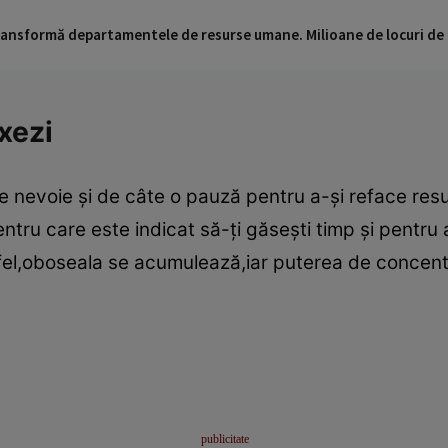
 transformă departamentele de resurse umane. Milioane de locuri de
axezi
 nevoie şi de câte o pauză pentru a-şi reface resu
ntru care este indicat să-ţi găseşti timp şi pentru a
 Altfel,oboseala se acumulează,iar puterea de concen