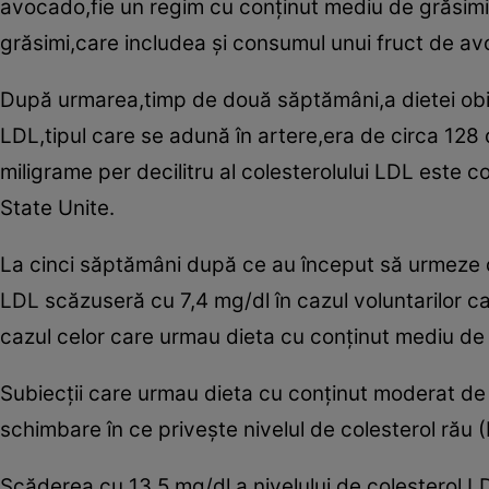
avocado,fie un regim cu conţinut mediu de grăsimi,
grăsimi,care includea şi consumul unui fruct de av
După urmarea,timp de două săptămâni,a dietei obişn
LDL,tipul care se adună în artere,era de circa 128 
miligrame per decilitru al colesterolului LDL este co
State Unite.
La cinci săptămâni după ce au început să urmeze d
LDL scăzuseră cu 7,4 mg/dl în cazul voluntarilor c
cazul celor care urmau dieta cu conţinut mediu de 
Subiecţii care urmau dieta cu conţinut moderat de 
schimbare în ce priveşte nivelul de colesterol rău
Scăderea cu 13,5 mg/dl a nivelului de colesterol LD