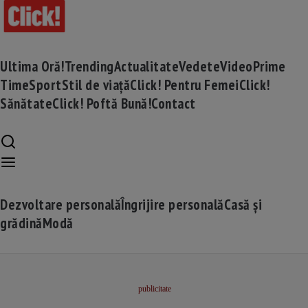
Ultima Oră!
Trending
Actualitate
Vedete
Video
Prime
Time
Sport
Stil de viață
Click! Pentru Femei
Click!
Sănătate
Click! Poftă Bună!
Contact
Dezvoltare personală
Îngrijire personală
Casă și
grădină
Modă