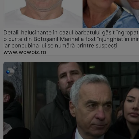
Detalii halucinante în cazul bărbatului găsit îngropat
o curte din Botoșani! Marinel a fost înjunghiat în ini
iar concubina lui se numără printre suspecți
www.wowbiz.ro