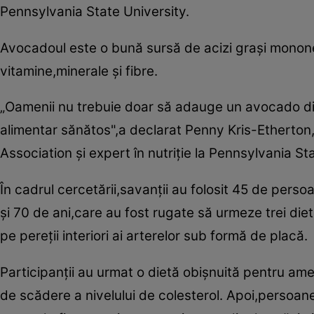
Pennsylvania State University.
Avocadoul este o bună sursă de acizi graşi monones
vitamine,minerale şi fibre.
„Oamenii nu trebuie doar să adauge un avocado diet
alimentar sănătos",a declarat Penny Kris-Etherton,
Association şi expert în nutriţie la Pennsylvania St
În cadrul cercetării,savanţii au folosit 45 de per
şi 70 de ani,care au fost rugate să urmeze trei die
pe pereţii interiori ai arterelor sub formă de placă.
Participanţii au urmat o dietă obişnuită pentru am
de scădere a nivelului de colesterol. Apoi,persoanel