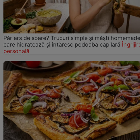
Păr ars de soare? Trucuri simple și măști homemad
care hidratează și întăresc podoaba capilară
Îngrijir
personală