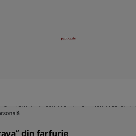
me
Sport
Stil de viață
Click! Pentru Femei
Click! Sănătate
ersonală
rava“ din farfurie