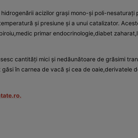
 hidrogenării acizilor graşi mono-şi poli-nesaturaţi
 temperatură şi presiune şi a unui catalizator. Aces
 Spiroiu,medic primar endocrinologie,diabet zaharat,l
sesc cantităţi mici şi nedăunătoare de grăsimi tra
ot găsi în carnea de vacă şi cea de oaie,derivatele
tate.ro.