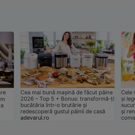
are
Cea mai bună mașină de făcut pâine
Cele 
2026 – Top 5 + Bonus: transformă-ți
și le
um
bucătăria într-o brutărie și
sucur
ta
redescoperă gustul pâinii de casă
și ren
adevarul.ro
come