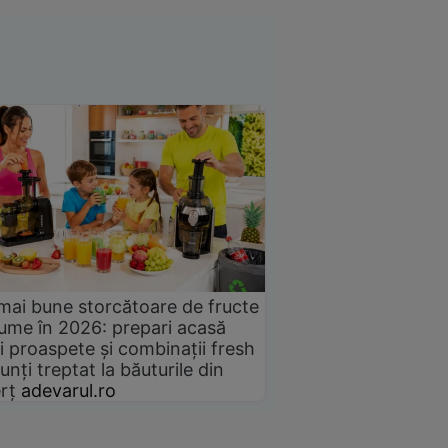
mai bune storcătoare de fructe
gume în 2026: prepari acasă
i proaspete și combinații fresh
unți treptat la băuturile din
rț
adevarul.ro