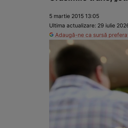
Dezvoltare personală
Îngrijire personală
Casă și grădină
5 martie 2015 13:05
Ultima actualizare:
29 iulie 202
Adaugă-ne ca sursă preferat