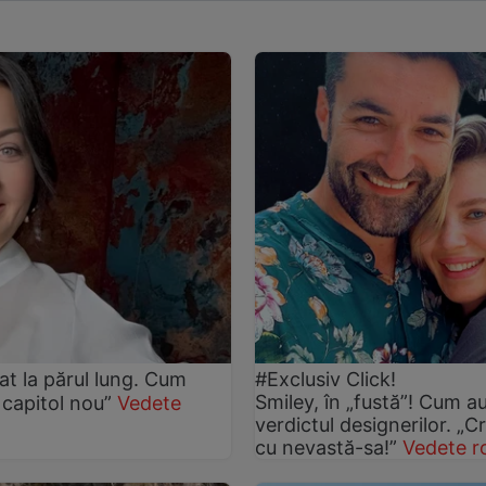
at la părul lung. Cum
#Exclusiv Click!
Smiley, în „fustă”! Cum au
 capitol nou”
Vedete
verdictul designerilor. „C
cu nevastă-sa!”
Vedete r