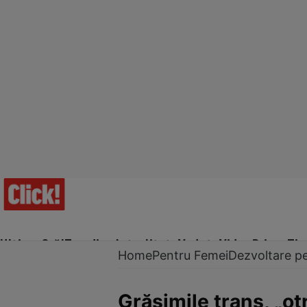
Ultima Oră!
Trending
Actualitate
Vedete
Video
Prime Ti
Home
Pentru Femei
Dezvoltare p
Grăsimile trans, „ot