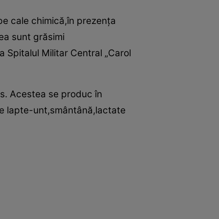
 pe cale chimică,în prezenţa
tea sunt grăsimi
a Spitalul Militar Central „Carol
ns. Acestea se produc în
 de lapte-unt,smântână,lactate