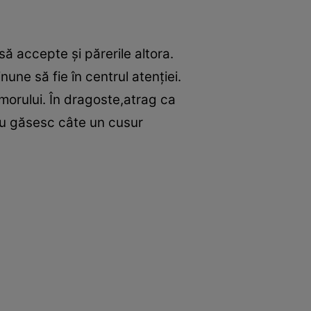
ă accepte şi părerile altora.
nune să fie în centrul atenţiei.
umorului. În dragoste,atrag ca
reu găsesc câte un cusur