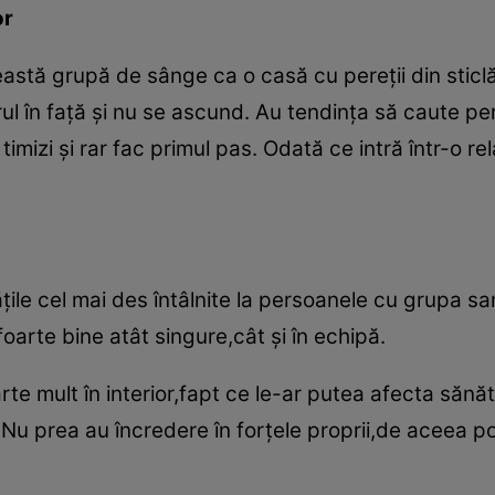
or
eastă grupă de sânge ca o casă cu pereţii din stic
l în faţă şi nu se ascund. Au tendinţa să caute p
imizi şi rar fac primul pas. Odată ce intră într-o rel
ţile cel mai des întâlnite la persoanele cu grupa s
oarte bine atât singure,cât şi în echipă.
rte mult în interior,fapt ce le-ar putea afecta săn
vă. Nu prea au încredere în forţele proprii,de aceea p