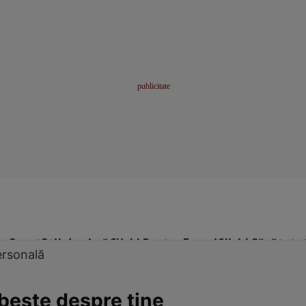
me
Sport
Stil de viață
Click! Pentru Femei
Click! Sănătate
ersonală
beşte despre tine