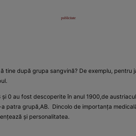
lângă tine după grupa sangvină? De exemplu, pentru
ul.
 şi 0 au fost descoperite în anul 1900,de austriacul
e-a patra grupă,AB. Dincolo de importanţa medicală
enţează şi personalitatea.