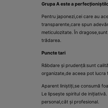
Grupa A este a perfecţioniştil
Pentru japonezi,cei care au ac
transparente,care spun adevăru
meticulozitate. În dragose,sunt t
trădarea.
Puncte tari
Răbdare şi prudenţă:sunt calită
organizate,de aceea pot lucra f
Aparent liniştiţi,se consumă foa
Le lipseşte spiritul de iniţiati
personal,cât şi profesional.