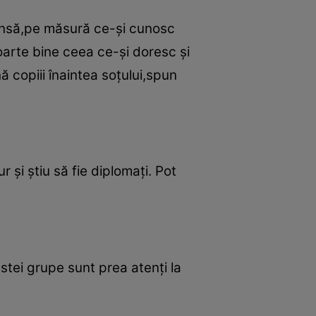
 Însă,pe măsură ce-şi cunosc
foarte bine ceea ce-şi doresc şi
ă copiii înaintea soţului,spun
r şi ştiu să fie diplomaţi. Pot
stei grupe sunt prea atenţi la