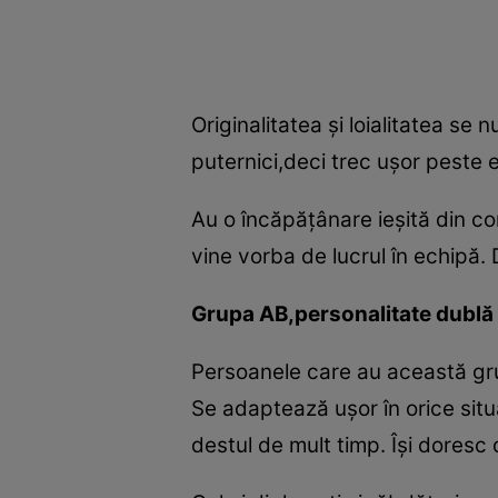
Originalitatea şi loialitatea se
puternici,deci trec uşor peste e
Au o încăpăţânare ieşită din co
vine vorba de lucrul în echipă.
Grupa AB,personalitate dublă
Persoanele care au această gru
Se adaptează uşor în orice situa
destul de mult timp. Îşi doresc d