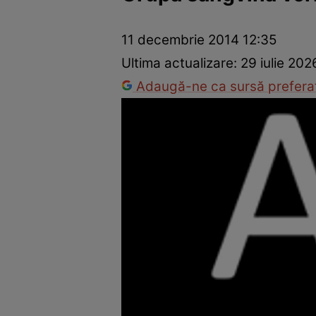
Dezvoltare personală
Îngrijire personală
Casă și grădină
11 decembrie 2014 12:35
Ultima actualizare:
29 iulie 202
Adaugă-ne ca sursă preferat