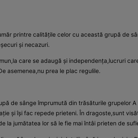
 număr printre calităţile celor cu această grupă de 
şecuri şi necazuri.
mun,la care se adaugă şi independenţa,lucruri care-
 De asemenea,nu prea le plac regulile.
pă de sânge împrumută din trăsăturile grupelor A şi
ţie şi îşi fac repede prieteni. În dragoste,sunt visă
e la jumătatea lor să le fie mai întâi prieten de sufle