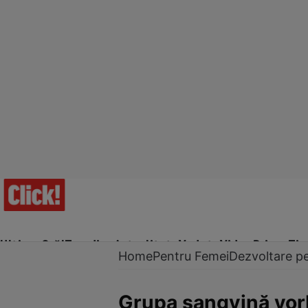
Ultima Oră!
Trending
Actualitate
Vedete
Video
Prime Ti
Home
Pentru Femei
Dezvoltare p
Grupa sangvină vor