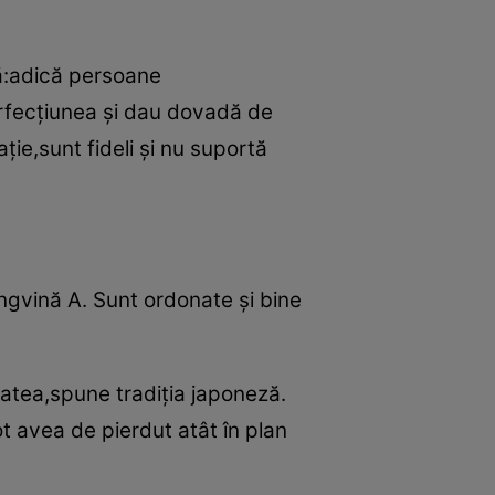
lă:adică persoane
erfecţiunea şi dau dovadă de
aţie,sunt fideli şi nu suportă
angvină A. Sunt ordonate şi bine
ătatea,spune tradiţia japoneză.
ot avea de pierdut atât în plan