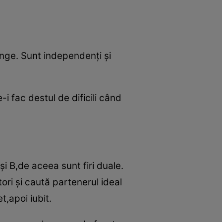
sânge. Sunt independenţi şi
i fac destul de dificili când
 B,de aceea sunt firi duale.
tori şi caută partenerul ideal
t,apoi iubit.