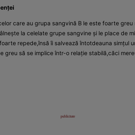
enţei
elor care au grupa sangvină B le este foarte greu s
tâlneşte la celelate grupe sangvine şi le place de mi
 foarte repede,însă îi salvează întotdeauna simţul 
e greu să se implice într-o relaţie stabilă,căci me