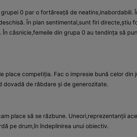
 grupei 0 par o fortăreaţă de neatins,inabordabili.
deschisă. În plan sentimental,sunt firi directe,ştiu 
. În căsnicie,femeile din grupa 0 au tendinţa să pun
 le place competiţia. Fac o impresie bună celor din ju
nd dovadă de răbdare şi de generozitate.
e cam place să se răzbune. Uneori,reprezentanţii ace
ardă pe drum,în îndeplinirea unui obiectiv.