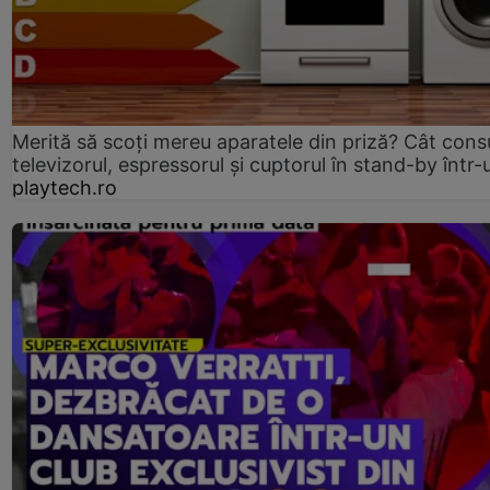
Merită să scoți mereu aparatele din priză? Cât con
televizorul, espressorul și cuptorul în stand-by într-
playtech.ro