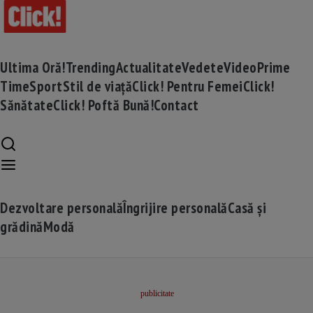
Ultima Oră!
Trending
Actualitate
Vedete
Video
Prime
Time
Sport
Stil de viață
Click! Pentru Femei
Click!
Sănătate
Click! Poftă Bună!
Contact
Dezvoltare personală
Îngrijire personală
Casă și
grădină
Modă