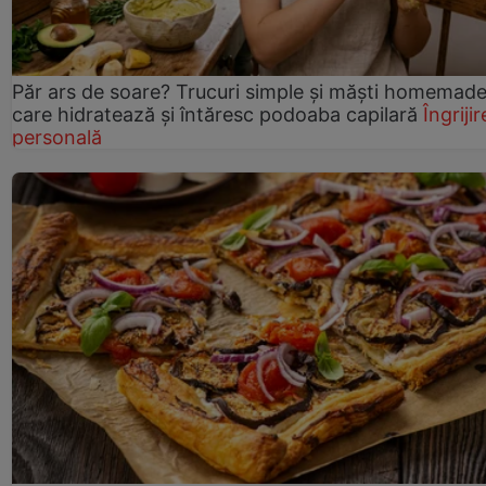
Păr ars de soare? Trucuri simple și măști homemad
care hidratează și întăresc podoaba capilară
Îngrijir
personală