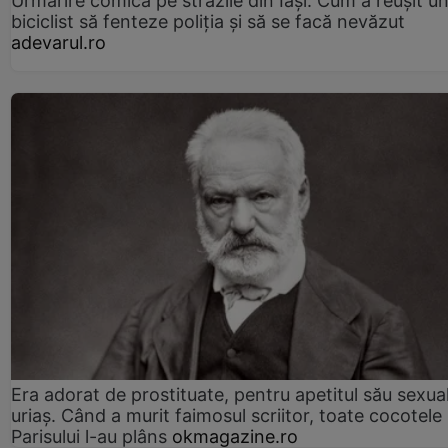
Urmărire comică pe străzile din Iași. Cum a reușit u
biciclist să fenteze poliția și să se facă nevăzut
adevarul.ro
Era adorat de prostituate, pentru apetitul său sexua
uriaș. Când a murit faimosul scriitor, toate cocotele
Parisului l-au plâns
okmagazine.ro