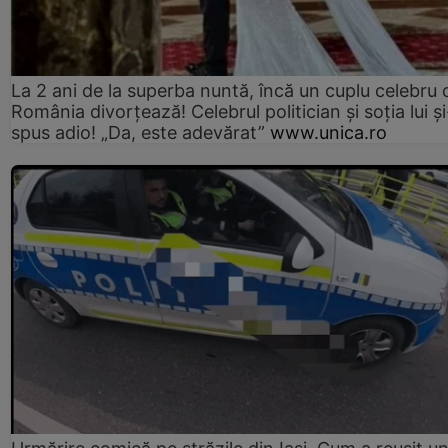
La 2 ani de la superba nuntă, încă un cuplu celebru 
România divorțează! Celebrul politician și soția lui ș
spus adio! „Da, este adevărat”
www.unica.ro