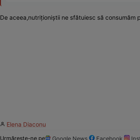
De aceea,nutriţioniştii ne sfătuiesc să consumăm pe
Elena Diaconu
Urmărește-ne pe
Google News
Facebook
In