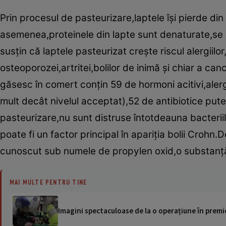
Prin procesul de pasteurizare,laptele îşi pierde din
asemenea,proteinele din lapte sunt denaturate,se d
susţin că laptele pasteurizat creşte riscul alergiilor,a
osteoporozei,artritei,bolilor de inimă şi chiar a ca
găsesc în comert conţin 59 de hormoni acitivi,alerg
mult decât nivelul acceptat),52 de antibiotice putern
pasteurizare,nu sunt distruse întotdeauna bacterii
poate fi un factor principal în apariţia bolii Crohn
cunoscut sub numele de propylen oxid,o substanţă 
MAI MULTE PENTRU TINE
Imagini spectaculoase de la o operațiune în premie