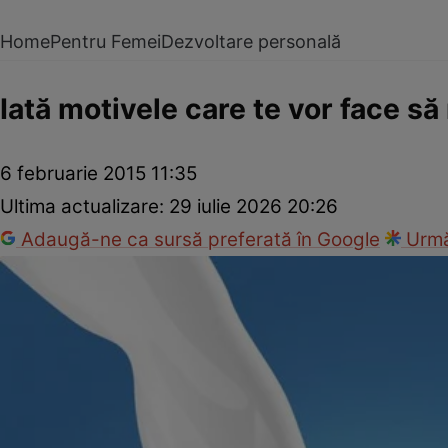
Home
Pentru Femei
Dezvoltare personală
Iată motivele care te vor face să
6 februarie 2015 11:35
Ultima actualizare:
29 iulie 2026 20:26
Adaugă-ne ca sursă preferată în Google
Urmă