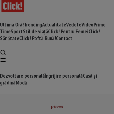
Ultima Oră!
Trending
Actualitate
Vedete
Video
Prime
Time
Sport
Stil de viață
Click! Pentru Femei
Click!
Sănătate
Click! Poftă Bună!
Contact
Dezvoltare personală
Îngrijire personală
Casă și
grădină
Modă