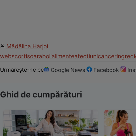
Mădălina Hârjoi
web
scortisoara
boli
alimente
afectiuni
cancer
ingred
Urmărește-ne pe
Google News
Facebook
In
Ghid de cumpărături