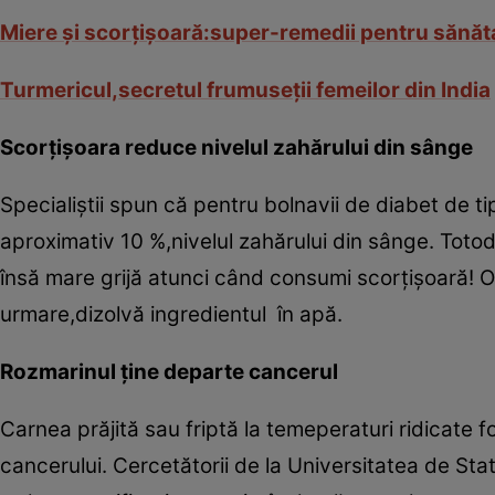
Miere şi scorţişoară:super-remedii pentru sănăt
Turmericul,secretul frumuseţii femeilor din India
Scorţişoara reduce nivelul zahărului din sânge
Specialiştii spun că pentru bolnavii de diabet de t
aproximativ 10 %,nivelul zahărului din sânge. Totod
însă mare grijă atunci când consumi scorţişoară! O
urmare,dizolvă ingredientul în apă.
Rozmarinul ţine departe cancerul
Carnea prăjită sau friptă la temeperaturi ridicate 
cancerului. Cercetătorii de la Universitatea de Sta