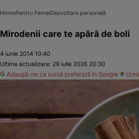
Home
Pentru Femei
Dezvoltare personală
Mirodenii care te apără de boli
4 iunie 2014 10:40
Ultima actualizare:
29 iulie 2026 20:30
Adaugă-ne ca sursă preferată în Google
Urmă