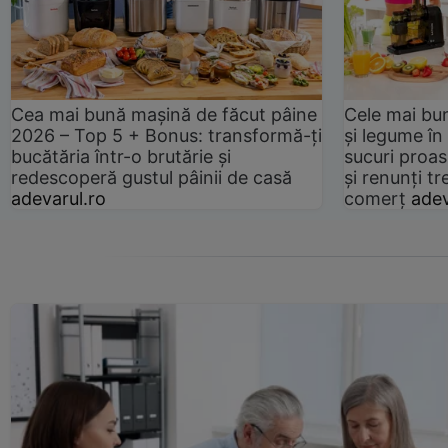
Cea mai bună mașină de făcut pâine
Cele mai bu
2026 – Top 5 + Bonus: transformă-ți
și legume în
bucătăria într-o brutărie și
sucuri proas
redescoperă gustul pâinii de casă
și renunți tr
adevarul.ro
comerț
adev