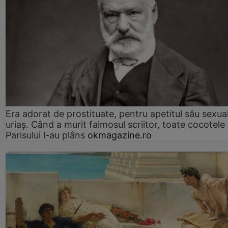
Era adorat de prostituate, pentru apetitul său sexua
uriaș. Când a murit faimosul scriitor, toate cocotele
Parisului l-au plâns
okmagazine.ro