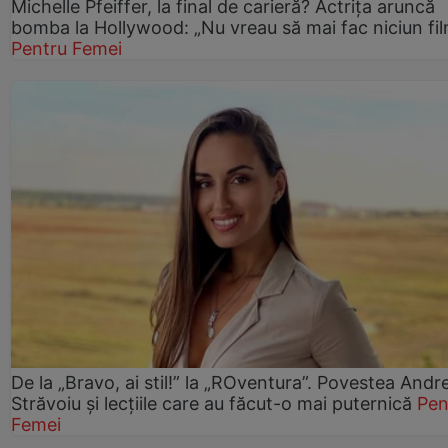
Michelle Pfeiffer, la final de carieră? Actrița aruncă
bomba la Hollywood: „Nu vreau să mai fac niciun fil
Pentru Femei
De la „Bravo, ai stil!” la „ROventura”. Povestea Andr
Străvoiu și lecțiile care au făcut-o mai puternică
Pen
Femei