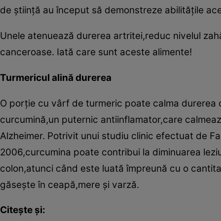
de ştiinţă au început să demonstreze abilităţile ac
Unele atenuează durerea artritei,reduc nivelul zahăru
canceroase. Iată care sunt aceste alimente!
Turmericul alină durerea
O porţie cu vârf de turmeric poate calma durerea 
curcumină,un puternic antiinflamator,care calmeaz
Alzheimer. Potrivit unui studiu clinic efectuat de 
2006,curcumina poate contribui la diminuarea lez
colon,atunci când este luată împreună cu o cantit
găseşte în ceapă,mere şi varză.
Citeşte şi: