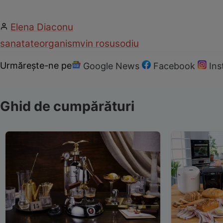
Elena Diaconu
sanatate
organism
vin rosu
sodiu
Urmărește-ne pe
Google News
Facebook
In
Ghid de cumpărături