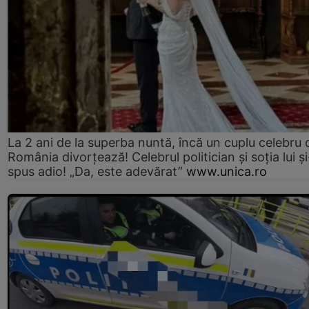
La 2 ani de la superba nuntă, încă un cuplu celebru 
România divorțează! Celebrul politician și soția lui ș
spus adio! „Da, este adevărat”
www.unica.ro