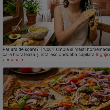
Păr ars de soare? Trucuri simple și măști homemad
care hidratează și întăresc podoaba capilară
Îngrijir
personală