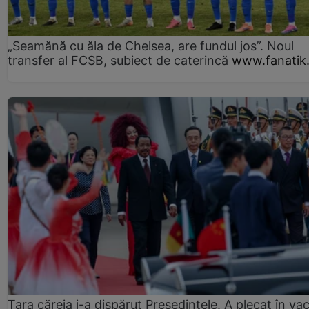
„Seamănă cu ăla de Chelsea, are fundul jos”. Noul
transfer al FCSB, subiect de caterincă
www.fanatik
Țara căreia i-a dispărut Președintele. A plecat în va