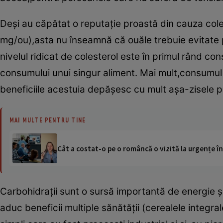
Deşi au căpătat o reputaţie proastă din cauza cole
mg/ou),asta nu înseamnă că ouăle trebuie evitate p
nivelul ridicat de colesterol este în primul rând con
consumului unui singur aliment. Mai mult,consumul z
beneficiile acestuia depăşesc cu mult aşa-zisele p
MAI MULTE PENTRU TINE
Cât a costat-o pe o româncă o vizită la urgențe în
Carbohidraţii sunt o sursă importantă de energie ş
aduc beneficii multiple sănătăţii (cerealele integr