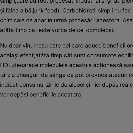
simpli,care au fost procesati industrial şi şi-au pier
şi făina albă,junk food). Carbohidraţii simpli nu fa
chimicale ce apar în urmă procesării acestora. Aş
atâta timp cât este vorba de cei complecşi.
Nu doar vinul roşu este cel care aduce beneficii orga
acelaşi efect,atâta timp cât sunt consumate echilibr
HDL,deoarece moleculele acestuia acţionează asupra
târziu cheaguri de sânge ce pot provoca atacuri c
indicat consumul zilnic de alcool şi nici depăşirea c
vor depăşi beneficiile acestora.