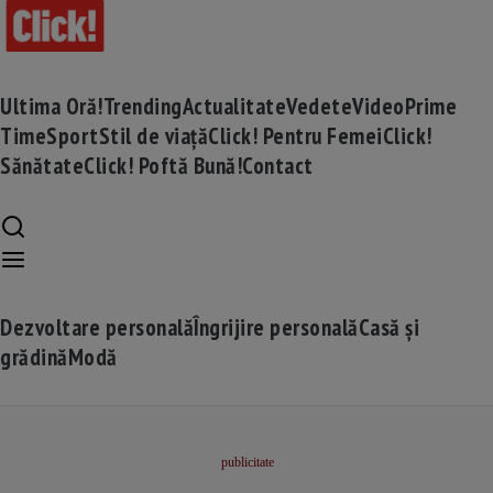
Ultima Oră!
Trending
Actualitate
Vedete
Video
Prime
Time
Sport
Stil de viață
Click! Pentru Femei
Click!
Sănătate
Click! Poftă Bună!
Contact
Dezvoltare personală
Îngrijire personală
Casă și
grădină
Modă