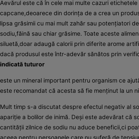
Aevărul este că în cele mai multe cazuri etichetele
capcane,deoarece din dorinţa de a crea un produs
lipsa grăsimii cu mai mult zahăr sau potenţiatori de
sodiu,făină sau chiar grăsime. Toate aceste alime
siluetă,doar adaugă calorii prin diferite arome arti
dacă produsul este într-adevăr sănătos prin verifi
indicată tuturor
este un mineral important pentru organism ce ajută
este recomandat că acesta să fie menţinut la un niv
Mult timp s-a discutat despre efectul negativ al sod
apariţie a bolilor de inimă. Deşi este adevărat că 
cantităţii zilnice de sodiu nu aduce beneficii,ci poat
aceea,pentru persoanele care nu suferă de tensiun