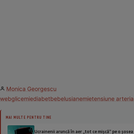
Monica Georgescu
web
glicemie
diabet
bebelusi
anemie
tensiune arteria
MAI MULTE PENTRU TINE
Ucrainenii aruncă în aer „tot ce mișcă” pe o șose