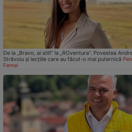
De la „Bravo, ai stil!” la „ROventura”. Povestea Andr
Străvoiu și lecțiile care au făcut-o mai puternică
Pen
Femei