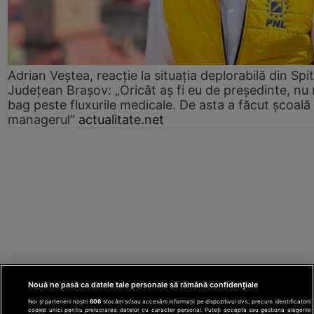
Adrian Veștea, reacție la situația deplorabilă din Spit
Județean Brașov: „Oricât aș fi eu de președinte, nu
bag peste fluxurile medicale. De asta a făcut școală
managerul”
actualitate.net
Nouă ne pasă ca datele tale personale să rămână confidențiale
Noi și partenerii noștri
606
stocăm și/sau accesăm informații pe dispozitivul dvs., precum identificatorii
cookie unici pentru prelucrarea datelor cu caracter personal. Puteți accepta sau gestiona alegerile