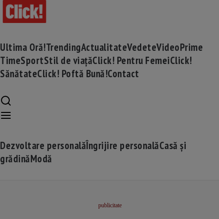
Ultima Oră!
Trending
Actualitate
Vedete
Video
Prime
Time
Sport
Stil de viață
Click! Pentru Femei
Click!
Sănătate
Click! Poftă Bună!
Contact
Dezvoltare personală
Îngrijire personală
Casă și
grădină
Modă