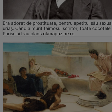
Era adorat de prostituate, pentru apetitul său sexua
uriaș. Când a murit faimosul scriitor, toate cocotele
Parisului l-au plâns
okmagazine.ro