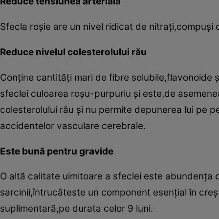
R
educe tensiunea arterială
Sfecla roşie are un nivel ridicat de nitraţi,compuşi c
Reduce nivelul colesterolului rău
Conţine cantităţi mari de fibre solubile,flavonoide
sfeclei culoarea roşu-purpuriu şi este,de asemenea
colesterolului rău şi nu permite depunerea lui pe per
accidentelor vasculare cerebrale.
Este bună pentru gravide
O altă calitate uimitoare a sfeclei este abundenţa
sarcinii,întrucâteste un component esenţial în cre
suplimentară,pe durata celor 9 luni.