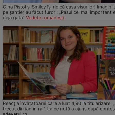
Gina Pistol și Smiley își ridică casa visurilor! Imaginil
pe șantier au făcut furori: „Pasul cel mai important 
deja gata”
Vedete românești
Reacția învățătoarei care a luat 4,90 la titularizare:
trecut din iad în rai”. La ce notă a ajuns după contes
adevarul.ro