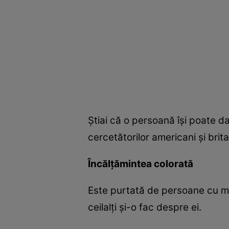
Ştiai că o persoană îşi poate da
cercetătorilor americani şi brita
Încălţămintea colorată
Este purtată de persoane cu mu
ceilalţi şi-o fac despre ei.