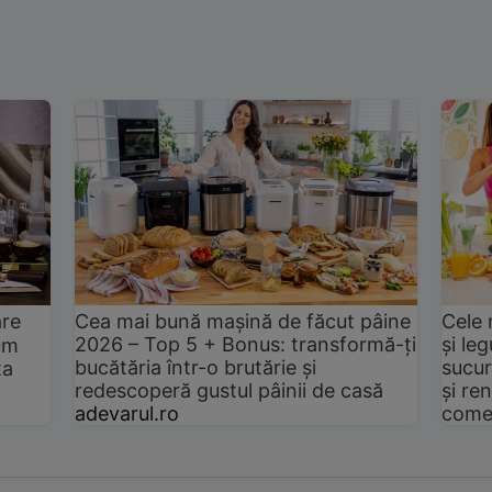
are
Cea mai bună mașină de făcut pâine
Cele 
2026 – Top 5 + Bonus: transformă-ți
și le
um
bucătăria într-o brutărie și
sucur
ta
redescoperă gustul pâinii de casă
și ren
adevarul.ro
come