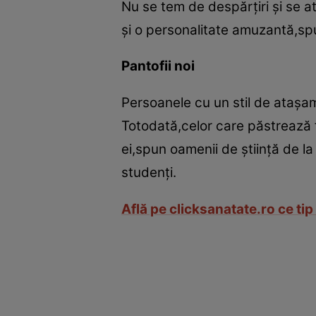
Nu se tem de despărţiri şi se 
şi o personalitate amuzantă,spu
Pantofii noi
Persoanele cu un stil de ataşam
Totodată,celor care păstrează f
ei,spun oamenii de ştiinţă de l
studenţi.
Află pe clicksanatate.ro ce tip 