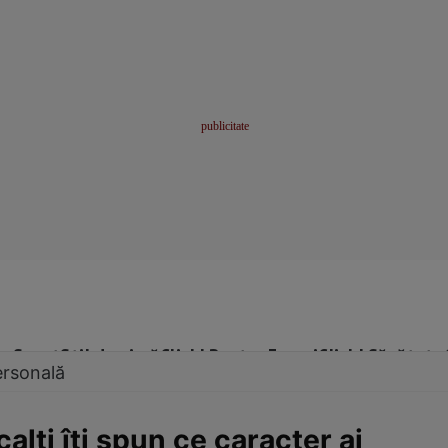
me
Sport
Stil de viață
Click! Pentru Femei
Click! Sănătate
ersonală
calţi îţi spun ce caracter ai