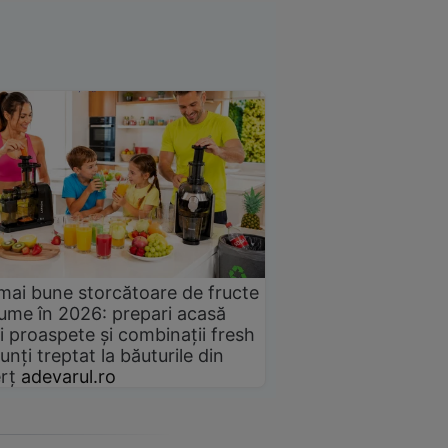
mai bune storcătoare de fructe
gume în 2026: prepari acasă
i proaspete și combinații fresh
unți treptat la băuturile din
rț
adevarul.ro