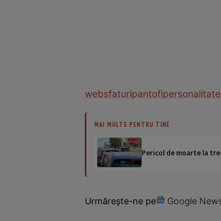
web
sfaturi
pantofi
personalitate
MAI MULTE PENTRU TINE
Pericol de moarte la tre
Urmărește-ne pe
Google New