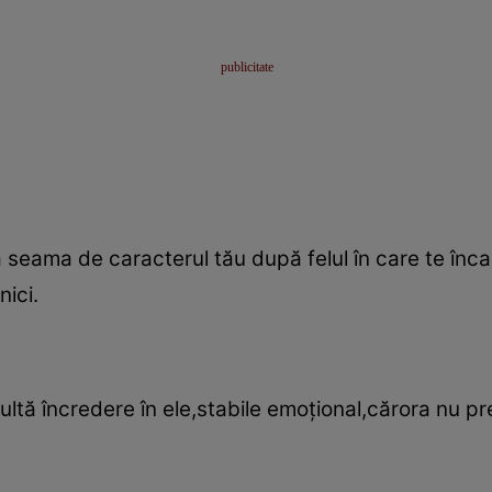
 seama de caracterul tău după felul în care te încal
nici.
ltă încredere în ele,stabile emoţional,cărora nu p