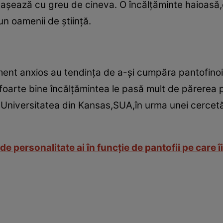
ataşează cu greu de cineva. O încălţăminte haioas
n oamenii de ştiinţă.
ent anxios au tendinţa de a-şi cumpăra pantofinoi 
oarte bine încălţămintea le pasă mult de părerea p
a Universitatea din Kansas,SUA,în urma unei cercetă
de personalitate ai în funcţie de pantofii pe care îi