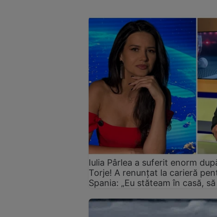
Iulia Pârlea a suferit enorm du
Torje! A renunțat la carieră pent
Spania: „Eu stăteam în casă, să