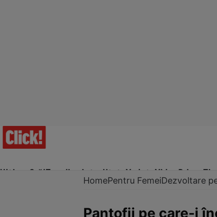
Ultima Oră!
Trending
Actualitate
Vedete
Video
Prime Ti
Home
Pentru Femei
Dezvoltare p
Pantofii pe care-i în