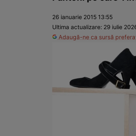
Dezvoltare personală
Îngrijire personală
Casă și grădină
26 ianuarie 2015 13:55
Ultima actualizare:
29 iulie 202
Adaugă-ne ca sursă preferat