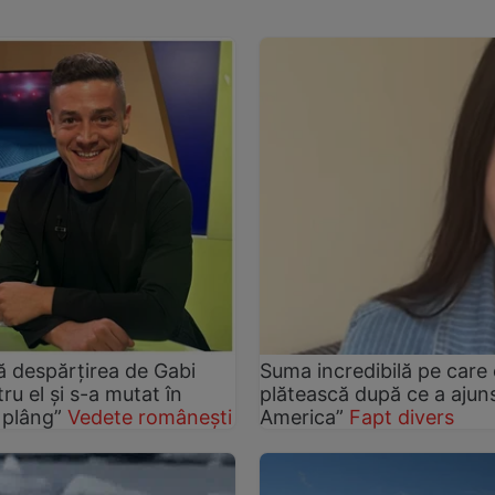
pă despărțirea de Gabi
Suma incredibilă pe care
ru el și s-a mutat în
plătească după ce a ajuns
 plâng”
Vedete românești
America”
Fapt divers