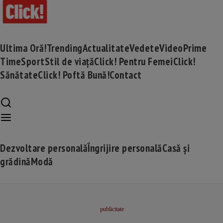
Ultima Oră!
Trending
Actualitate
Vedete
Video
Prime
Time
Sport
Stil de viață
Click! Pentru Femei
Click!
Sănătate
Click! Poftă Bună!
Contact
Dezvoltare personală
Îngrijire personală
Casă și
grădină
Modă