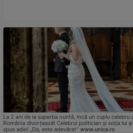
La 2 ani de la superba nuntă, încă un cuplu celebru 
România divorțează! Celebrul politician și soția lui ș
spus adio! „Da, este adevărat”
www.unica.ro