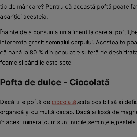
tip de mâncare? Pentru că această poftă poate favor
apariţiei acesteia.
Înainte de a consuma un aliment la care ai poftit,b
interpreta greşit semnalul corpului. Acestea te poat
că până la 80 % din populaţie suferă de deshidrat
foame şi când le este sete.
Pofta de dulce - Ciocolată
Dacă ţi-e poftă de
ciocolată
,este posibil să ai def
organică şi cu multă cacao. Dacă ai lipsă de magne
în acest mineral,cum sunt nucile,seminţele,peştele 