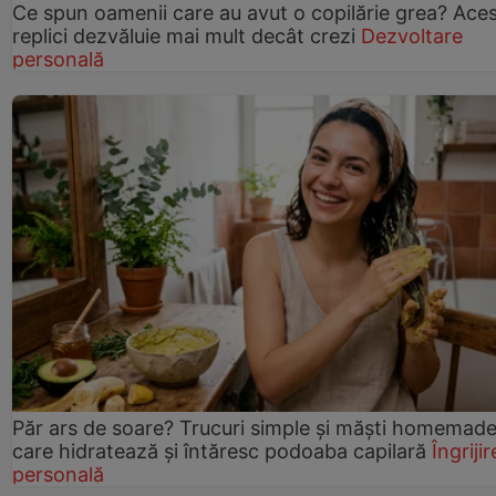
Ce spun oamenii care au avut o copilărie grea? Ace
replici dezvăluie mai mult decât crezi
Dezvoltare
personală
Păr ars de soare? Trucuri simple și măști homemad
care hidratează și întăresc podoaba capilară
Îngrijir
personală