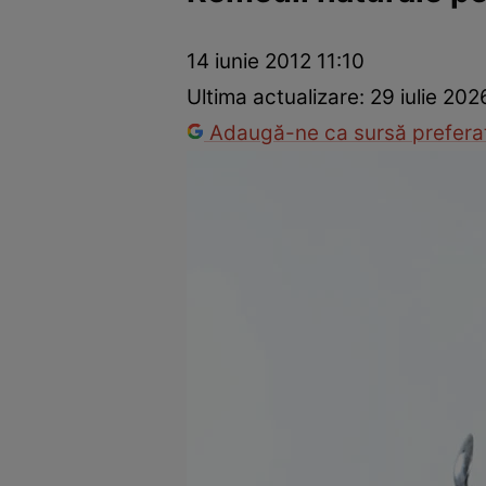
Dezvoltare personală
Îngrijire personală
Casă și grădină
14 iunie 2012 11:10
Ultima actualizare:
29 iulie 20
Adaugă-ne ca sursă preferat