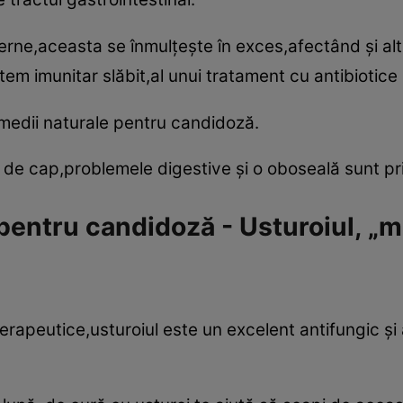
erne,aceasta se înmulţeşte în exces,afectând şi alte
stem imunitar slăbit,al unui tratament cu antibiotic
remedii naturale pentru candidoză.
le de cap,problemele digestive şi o oboseală sunt pr
 pentru candidoză - Usturoiul, 
erapeutice,usturoiul este un excelent antifungic şi a