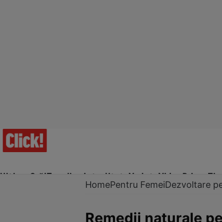
Ultima Oră!
Trending
Actualitate
Vedete
Video
Prime Ti
Home
Pentru Femei
Dezvoltare p
Remedii naturale pe