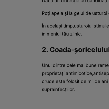
Dacă ai o infecţie cu candida,o
Poţi apela şi la gelul de ustur
În acelaşi timp,usturoiul stimul
în meniul tău zilnic.
2. Coada-şoricelului
Unul dintre cele mai bune reme
proprietăţi antimicotice,antise
crude este folosit de mii de an
suprainfecţiilor.