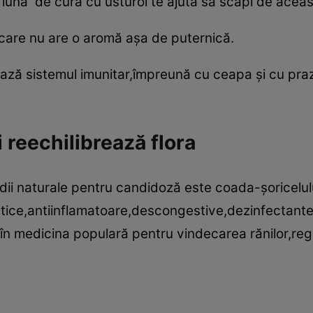
 lună de cură cu usturoi te ajută să scapi de acea
oi care nu are o aromă aşa de puternică.
ează sistemul imunitar,împreună cu ceapa şi cu prazu
 reechilibrează flora
dii naturale pentru candidoză este coada-şoricelul
ptice,antiinflamatoare,descongestive,dezinfectante,
i în medicina populară pentru vindecarea rănilor,reg