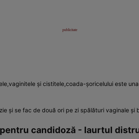
ele,vaginitele şi cistitele,coada-şoricelului este una
e şi se fac de două ori pe zi spălături vaginale şi 
pentru candidoză - Iaurtul distr