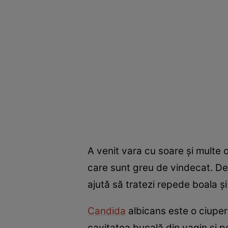
A venit vara cu soare şi multe o
care sunt greu de vindecat. De
ajută să tratezi repede boala ş
Candida
albicans este o ciuper
cavitatea bucală,din vagin şi pe