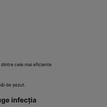
 dintre cele mai eficiente
băi de şezut.
uge infecţia