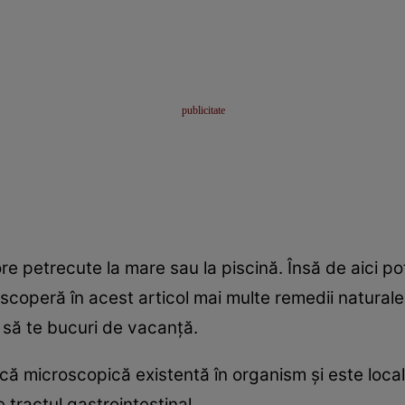
re petrecute la mare sau la piscină. Însă de aici poţ
scoperă în acest articol mai multe remedii natural
i să te bucuri de vacanţă.
că microscopică existentă în organism şi este loca
 tractul gastrointestinal.