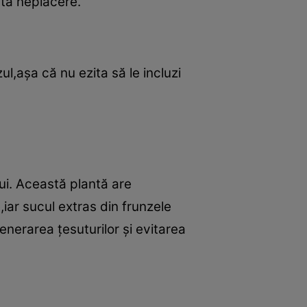
stă neplăcere.
l,aşa că nu ezita să le incluzi
ui. Această plantă are
iar sucul extras din frunzele
enerarea ţesuturilor şi evitarea