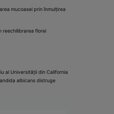
rarea mucoasei prin înmulţirea
 reechilibrarea florei
iu al Universităţii din California
candida albicans distruge