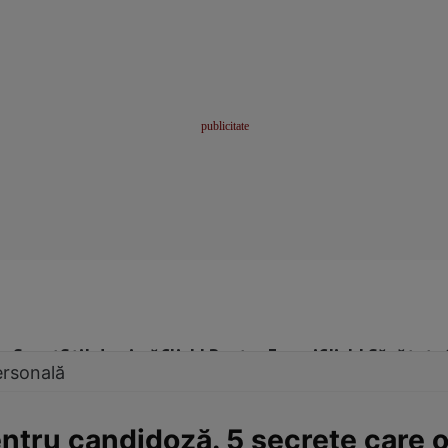
me
Sport
Stil de viață
Click! Pentru Femei
Click! Sănătate
ersonală
ntru candidoză. 5 secrete care o