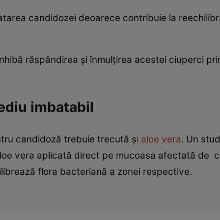
tratarea candidozei deoarece contribuie la reechilib
inhibă răspândirea şi înmulţirea acestei ciuperci prin
ediu imbatabil
ntru candidoză trebuie trecută ş
i aloe vera
. Un stud
aloe vera aplicată direct pe mucoasa afectată de 
ilibrează flora bacteriană a zonei res­pective.