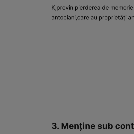
K,previn pierderea de memorie ş
antociani,care au proprietăţi ant
3. Menţine sub cont