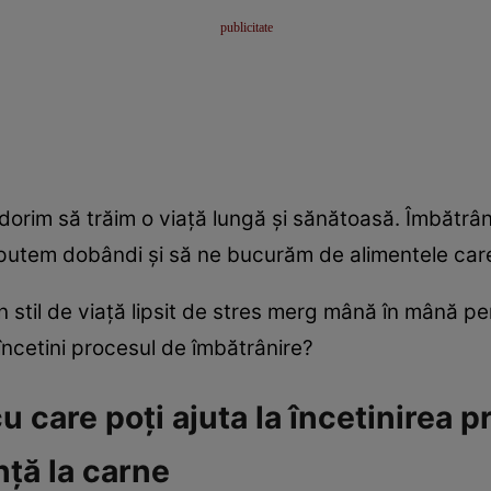
rim să trăim o viaţă lungă şi sănătoasă. Îmbătrânir
 putem dobândi şi să ne bucurăm de alimentele car
n stil de viaţă lipsit de stres merg mână în mână p
ncetini procesul de îmbătrânire?
cu care poţi ajuta la încetinirea 
nţă la carne