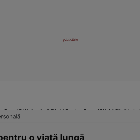
me
Sport
Stil de viață
Click! Pentru Femei
Click! Sănătate
ersonală
pentru o viaţă lungă