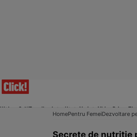
Ultima Oră!
Trending
Actualitate
Vedete
Video
Prime Ti
Home
Pentru Femei
Dezvoltare p
Secrete de nutriţie 