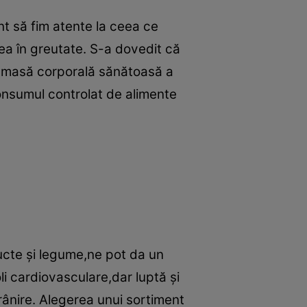
t să fim atente la ceea ce
rea în greutate. S-a dovedit că
e masă corporală sănătoasă a
consumul controlat de alimente
fructe şi legume,ne pot da un
li cardiovasculare,dar luptă şi
trânire. Alegerea unui sortiment