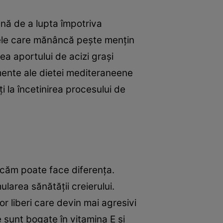
nă de a lupta împotriva
anele care mănâncă peşte menţin
ea aportului de acizi graşi
mente ale dietei mediteraneene
ţi la încetinirea procesului de
ncăm poate face diferenţa.
ularea sănătăţii creierului.
or liberi care devin mai agresivi
 sunt bogate în vitamina E şi