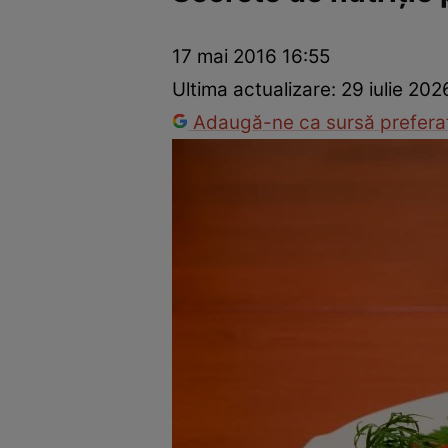
Dezvoltare personală
Îngrijire personală
Casă și grădină
17 mai 2016 16:55
Ultima actualizare:
29 iulie 202
Adaugă-ne ca sursă preferat