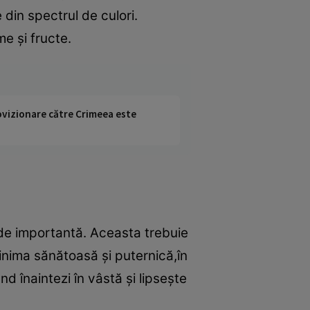
din spectrul de culori.
e şi fructe.
rovizionare către Crimeea este
 de importantă. Aceasta trebuie
 inima sănătoasă şi puternică,în
 înaintezi în vâstă şi lipseşte