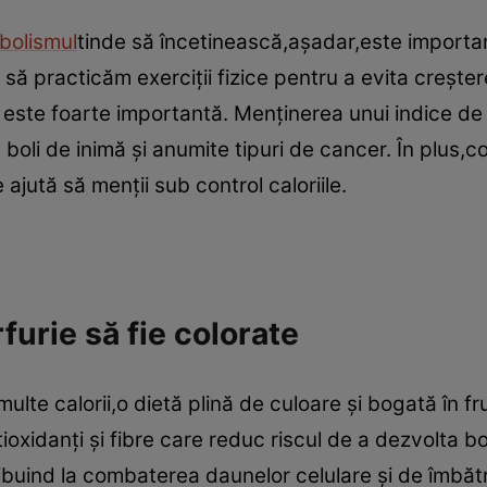
bolismul
tinde să încetinească,aşadar,este importan
 să practicăm exerciţii fizice pentru a evita creşte
 este foarte importantă. Menţinerea unui indice d
 boli de inimă şi anumite tipuri de cancer. În plus,
 ajută să menţii sub control caloriile.
furie să fie colorate
multe calorii,o dietă plină de culoare şi bogată în 
oxidanţi şi fibre care reduc riscul de a dezvolta bo
ntribuind la combaterea daunelor celulare şi de îmbă