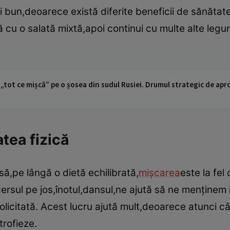
 bun,deoarece există diferite beneficii de sănătate 
 cu o salată mixtă,apoi continui cu multe alte legum
 „tot ce mișcă” pe o șosea din sudul Rusiei. Drumul strategic de ap
atea fizică
să,pe lângă o dietă echilibrată,
mişcarea
este la fel
 Mersul pe jos,înotul,dansul,ne ajută să ne menţinem
icitată. Acest lucru ajută mult,deoarece atunci când
trofieze.