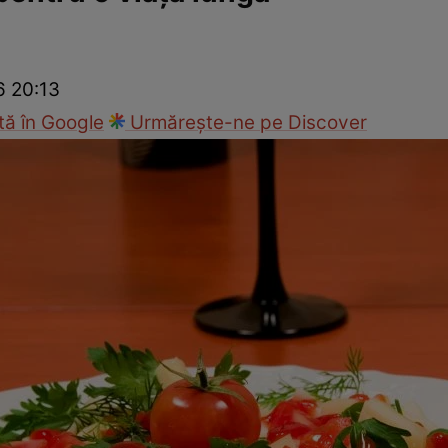
Modă
6 20:13
ă în Google
Urmărește-ne pe Discover