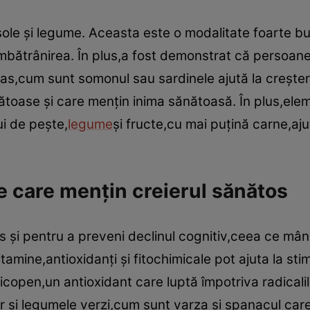
sole şi legume. Aceasta este o modalitate foarte bu
i îmbătrânirea. În plus,a fost demonstrat că perso
ras,cum sunt somonul sau sardinele ajută la creşter
toase şi care menţin inima sănătoasă. În plus,ele
i de peşte,
legume
şi fructe,cu mai puţină carne,aju
 care menţin creierul sănătos
os şi pentru a preveni declinul cognitiv,ceea ce mâ
amine,antioxidanţi şi fitochimicale pot ajuta la stim
licopen,un antioxidant care luptă împotriva radicalil
r şi legumele verzi,cum sunt varza şi spanacul care