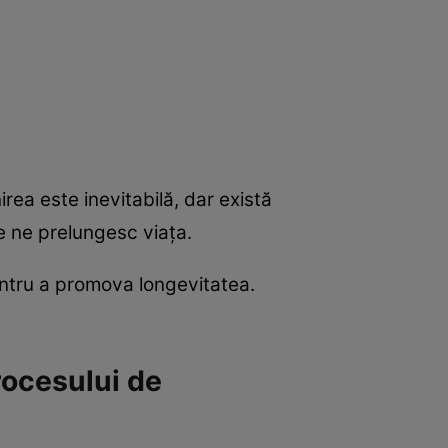
ea este inevitabilă, dar există
e ne prelungesc viaţa.
entru a promova longevitatea.
procesului de