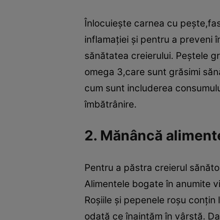
Înlocuieşte carnea cu peşte,fa
inflamaţiei şi pentru a preven
sănătatea creierului. Peştele g
omega 3,care sunt grăsimi sănă
cum sunt includerea consumulu
îmbătrânire.
2. Mănâncă alimente
Pentru a păstra creierul sănăt
Alimentele bogate în anumite vit
Roşiile şi pepenele roşu conţin 
odată ce înaintăm în vârstă. Da