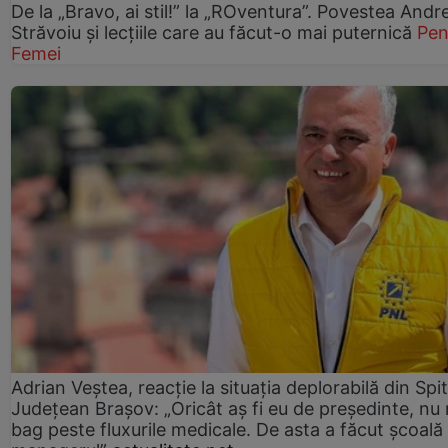
De la „Bravo, ai stil!” la „ROventura”. Povestea Andr
Străvoiu și lecțiile care au făcut-o mai puternică
Pen
Femei
Adrian Veștea, reacție la situația deplorabilă din Spit
Județean Brașov: „Oricât aș fi eu de președinte, nu
bag peste fluxurile medicale. De asta a făcut școală