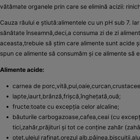
vătămate organele prin care se elimină acizii: rinichii
Cauza răului e ştiută:alimentele cu un pH sub 7. Iar
sănătate înseamnă,deci,a consuma zi de zi alimente
aceasta,trebuie să ştim care ali­men­te sunt acide ş
spun ce alimente să consu­măm şi ce alimente să ev
Alimente acide:
carnea de porc,vită,pui,oaie,curcan,crustacee
lapte,iaurt,brânză,frişcă,îngheţată,ouă;
fructe:toate cu excepţia celor alcaline;
băuturile carbogazoase,cafea,ceai (cu excepţia 
tici,zahăr,prăjituri şi tot ce con­ţine zahăr (zah
oţet,uleiul rafinat,orezul alb,pâi­nea,biscuiţi