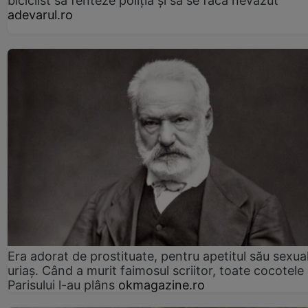
biciclist să fenteze poliția și să se facă nevăzut
adevarul.ro
Era adorat de prostituate, pentru apetitul său sexua
uriaș. Când a murit faimosul scriitor, toate cocotele
Parisului l-au plâns
okmagazine.ro