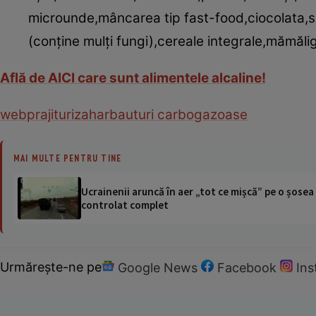
microunde,mâncarea tip fast-food,cio­colata,su
(conţine mulţi fungi),ce­reale integrale,mămăli
Află de AICI care sunt alimentele alcaline!
web
prajituri
zahar
bauturi carbogazoase
MAI MULTE PENTRU TINE
Ucrainenii aruncă în aer „tot ce mișcă” pe o șose
controlat complet
Urmărește-ne pe
Google News
Facebook
In