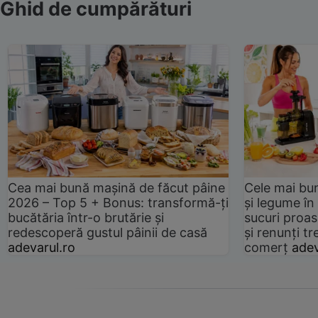
Ghid de cumpărături
Cea mai bună mașină de făcut pâine
Cele mai bu
2026 – Top 5 + Bonus: transformă-ți
și legume în
bucătăria într-o brutărie și
sucuri proas
redescoperă gustul pâinii de casă
și renunți tr
adevarul.ro
comerț
adev