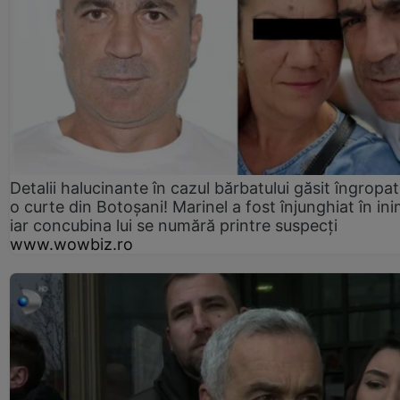
Detalii halucinante în cazul bărbatului găsit îngropat
o curte din Botoșani! Marinel a fost înjunghiat în ini
iar concubina lui se numără printre suspecți
www.wowbiz.ro