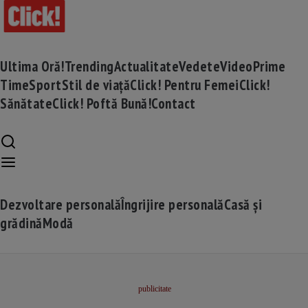
Ultima Oră!
Trending
Actualitate
Vedete
Video
Prime
Time
Sport
Stil de viață
Click! Pentru Femei
Click!
Sănătate
Click! Poftă Bună!
Contact
Dezvoltare personală
Îngrijire personală
Casă și
grădină
Modă