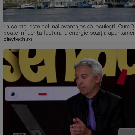
La ce etaj este cel mai avantajos să locuiești. Cum îț
poate influența factura la energie poziția apartamen
playtech.ro