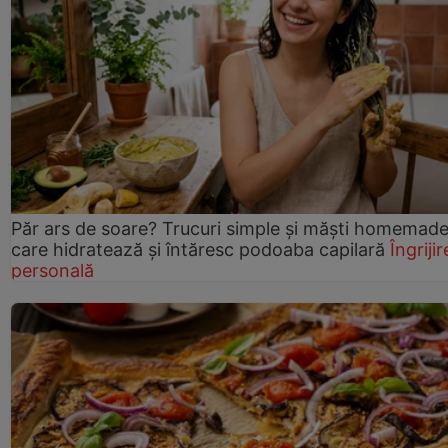
Păr ars de soare? Trucuri simple și măști homemad
care hidratează și întăresc podoaba capilară
Îngrijir
personală