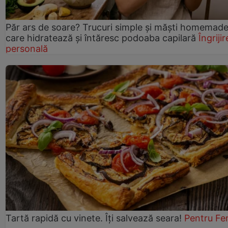
Păr ars de soare? Trucuri simple și măști homemad
care hidratează și întăresc podoaba capilară
Îngrijir
personală
Tartă rapidă cu vinete. Îți salvează seara!
Pentru Fe