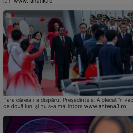
lui!”
www.fanatik.ro
Țara căreia i-a dispărut Președintele. A plecat în va
de două luni și nu s-a mai întors
www.antena3.ro