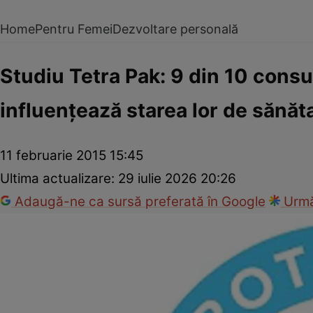
Home
Pentru Femei
Dezvoltare personală
Studiu Tetra Pak: 9 din 10 cons
influenţează starea lor de sănătat
11 februarie 2015 15:45
Ultima actualizare:
29 iulie 2026 20:26
Adaugă-ne ca sursă preferată în Google
Urmă