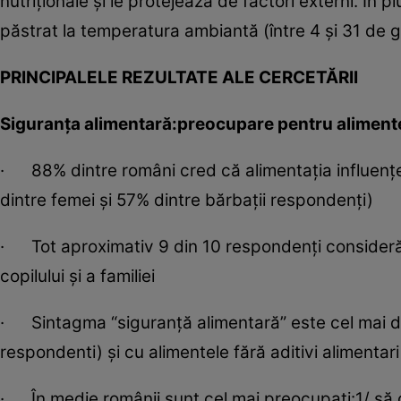
nutriţionale şi le protejează de factori externi. În 
păstrat la temperatura ambiantă (între 4 şi 31 de 
PRINCIPALELE REZULTATE ALE CERCETĂRII
Siguranţa alimentară:preocupare pentru alimente
· 88% dintre români cred că alimentaţia influenţ
dintre femei şi 57% dintre bărbaţii respondenţi)
· Tot aproximativ 9 din 10 respondenţi consideră 
copilului şi a familiei
· Sintagma “siguranţă alimentară” este cel mai d
respondenti) şi cu alimentele fără aditivi alimentar
· În medie,românii sunt cel mai preocupaţi:1/ să c