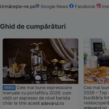
Urmărește-ne pe
Google News
Facebook
In
Ghid de cumpărături
Cele mai bune espressoare
Cea mai bun
VIDEO
2026 – Top 
manuale cu portafiltru 2026: cum
bucătăria înt
obții un espresso de nivel barista
redescoperă 
chiar la tine acasă
adevarul.ro
adevarul.ro