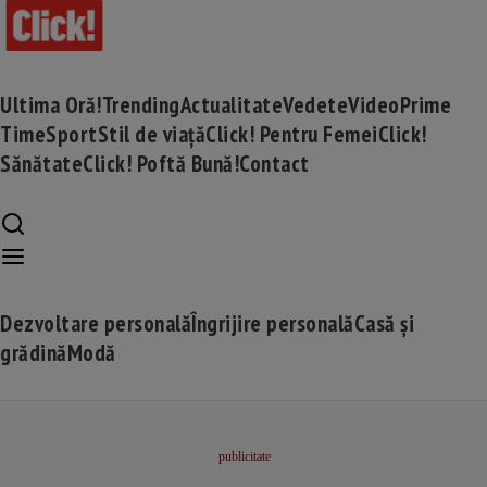
Ultima Oră!
Trending
Actualitate
Vedete
Video
Prime
Time
Sport
Stil de viață
Click! Pentru Femei
Click!
Sănătate
Click! Poftă Bună!
Contact
Dezvoltare personală
Îngrijire personală
Casă și
grădină
Modă