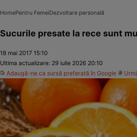
Home
Pentru Femei
Dezvoltare personală
Sucurile presate la rece sunt m
18 mai 2017 15:10
Ultima actualizare:
29 iulie 2026 20:10
Adaugă-ne ca sursă preferată în Google
Urmă