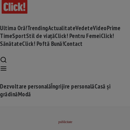
Ultima Oră!
Trending
Actualitate
Vedete
Video
Prime
Time
Sport
Stil de viață
Click! Pentru Femei
Click!
Sănătate
Click! Poftă Bună!
Contact
Dezvoltare personală
Îngrijire personală
Casă și
grădină
Modă