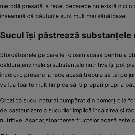
metodă presată la rece, deoarece nu există nici o 
înseamnă că băuturile sunt mult mai sănătoase.
Sucul îşi păstrează substanţele 
Storcătoarele pe care le folosim acasă pentru a obţ
căldura,enzimele şi substanţele nutritive îşi pot pie
încerci o presare la rece acasă,trebuie să tai pe ju
va lua foarte mult timp ca să-ţi prepari propria bă
Crezi că sucul natural cumpărat din comerţ e la fel
de pasteurizare a sucurilor implică încălzirea şi r
nutritive. Aşadar,stoarcerea fructelor acasă este