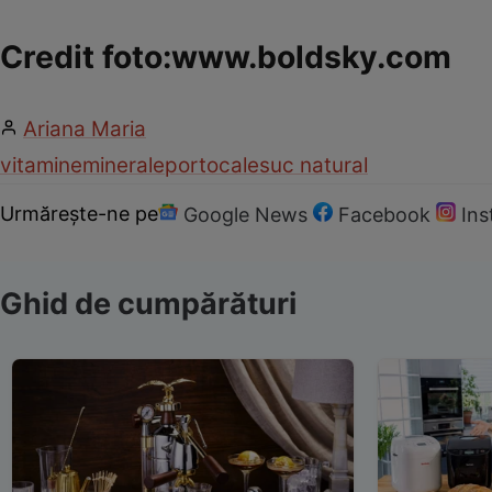
Credit foto:www.boldsky.com
Ariana Maria
vitamine
minerale
portocale
suc natural
Urmărește-ne pe
Google News
Facebook
In
Ghid de cumpărături