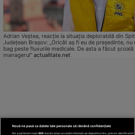
Adrian Veștea, reacție la situația deplorabilă din Spit
Județean Brașov: „Oricât aș fi eu de președinte, nu
bag peste fluxurile medicale. De asta a făcut școală
managerul”
actualitate.net
Nouă ne pasă ca datele tale personale să rămână confidențiale
Noi și partenerii noștri
606
stocăm și/sau accesăm informații pe dispozitivul dvs., precum identificatorii