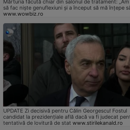
Mărturia făcută chiar din salonul de tratament: „Am
să fac niște genuflexiuni și a început să mă înțepe s
www.wowbiz.ro
UPDATE Zi decisivă pentru Călin Georgescu! Fostul
candidat la prezidențiale află dacă va fi judecat pen
tentativă de lovitură de stat
www.stirilekanald.ro