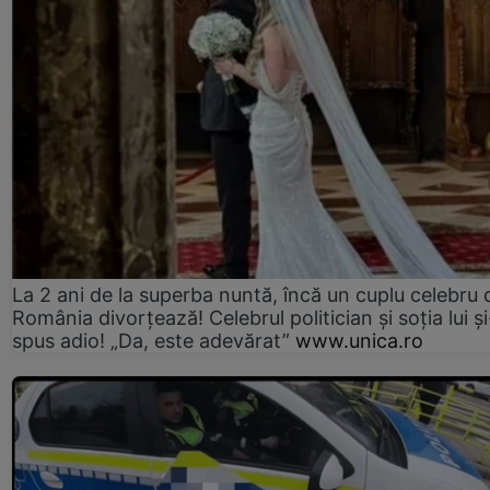
La 2 ani de la superba nuntă, încă un cuplu celebru 
România divorțează! Celebrul politician și soția lui ș
spus adio! „Da, este adevărat”
www.unica.ro