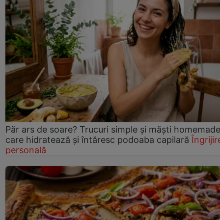
Păr ars de soare? Trucuri simple și măști homemad
care hidratează și întăresc podoaba capilară
Îngrijir
personală