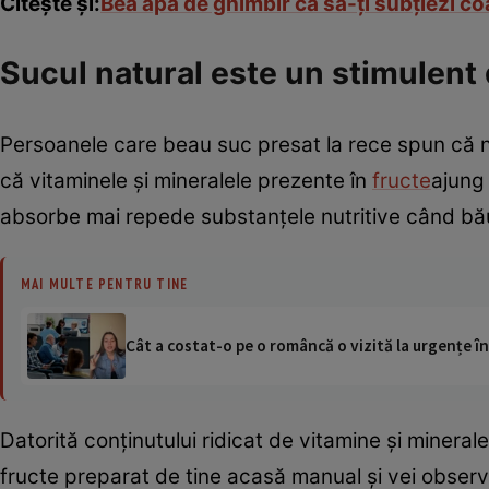
Citeşte şi:
Bea apă de ghimbir ca să-ţi subţiezi c
Sucul natural este un stimulent
Persoanele care beau suc presat la rece spun că ni
că vitaminele şi mineralele prezente în
fructe
ajung 
absorbe mai repede substanţele nutritive când bă
MAI MULTE PENTRU TINE
Cât a costat-o pe o româncă o vizită la urgențe în
Datorită conţinutului ridicat de vitamine şi mineral
fructe preparat de tine acasă manual şi vei observa