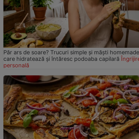
Păr ars de soare? Trucuri simple și măști homemad
care hidratează și întăresc podoaba capilară
Îngrijir
personală