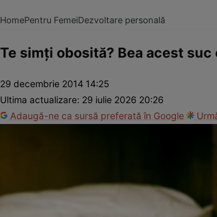
Home
Pentru Femei
Dezvoltare personală
Te simţi obosită? Bea acest suc
29 decembrie 2014 14:25
Ultima actualizare:
29 iulie 2026 20:26
Adaugă-ne ca sursă preferată în Google
Urmă