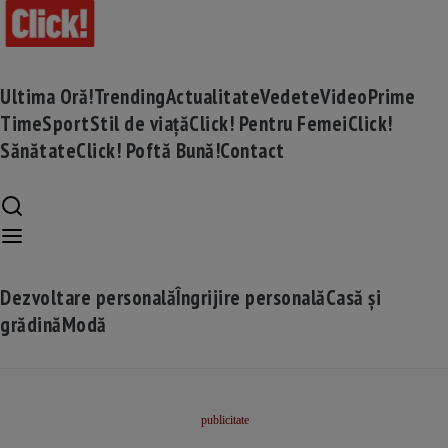
Ultima Oră!
Trending
Actualitate
Vedete
Video
Prime
Time
Sport
Stil de viață
Click! Pentru Femei
Click!
Sănătate
Click! Poftă Bună!
Contact
Dezvoltare personală
Îngrijire personală
Casă și
grădină
Modă