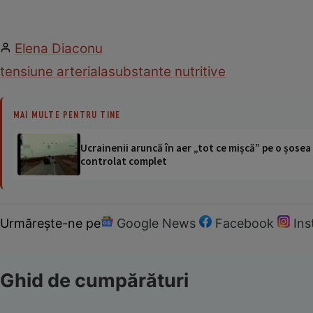
Elena Diaconu
tensiune arteriala
substante nutritive
MAI MULTE PENTRU TINE
Ucrainenii aruncă în aer „tot ce mișcă” pe o șose
controlat complet
Urmărește-ne pe
Google News
Facebook
In
Ghid de cumpărături