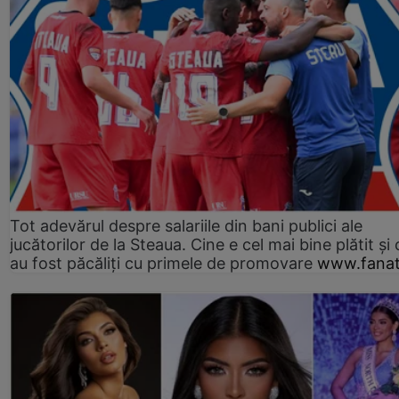
Tot adevărul despre salariile din bani publici ale
jucătorilor de la Steaua. Cine e cel mai bine plătit și
au fost păcăliți cu primele de promovare
www.fanat