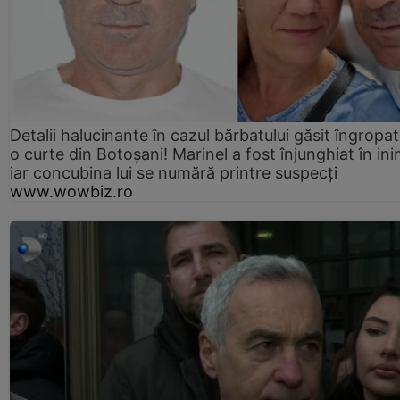
Detalii halucinante în cazul bărbatului găsit îngropat
o curte din Botoșani! Marinel a fost înjunghiat în ini
iar concubina lui se numără printre suspecți
www.wowbiz.ro