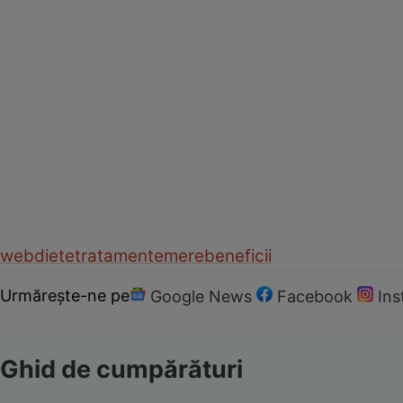
web
diete
tratamente
mere
beneficii
Urmărește-ne pe
Google News
Facebook
In
Ghid de cumpărături