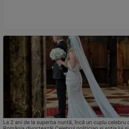
La 2 ani de la superba nuntă, încă un cuplu celebru 
România divorțează! Celebrul politician și soția lui ș