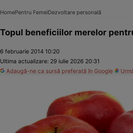
Home
Pentru Femei
Dezvoltare personală
Topul beneficiilor merelor pentr
6 februarie 2014 10:20
Ultima actualizare:
29 iulie 2026 20:31
Adaugă-ne ca sursă preferată în Google
Urmă