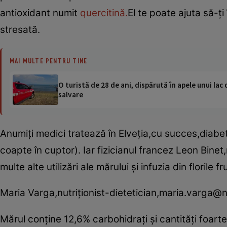
antioxidant numit
quercitină.
El te poate ajuta să-ţi
stresată.
MAI MULTE PENTRU TINE
O turistă de 28 de ani, dispărută în apele unui lac 
salvare
Anumiţi medici tratează în Elveţia,cu succes,diabetu
coapte în cuptor). Iar fizicianul francez Leon Bine
multe alte utilizări ale mărului şi infuzia din florile 
Maria Varga,nutriţionist-dietetician,maria.varga@nu
Mărul conţine 12,6% carbohidraţi şi cantităţi foarte