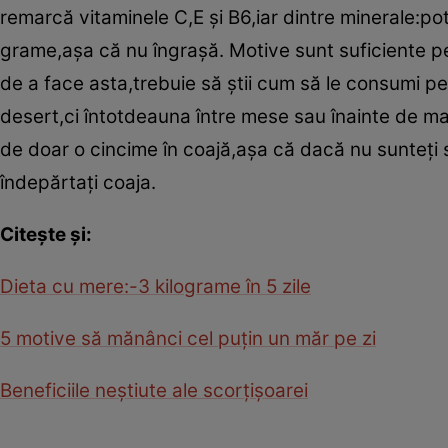
remarcă vitaminele C,E şi B6,iar dintre minerale:pota
grame,aşa că nu îngraşă. Motive sunt suficiente pe
de a face asta,trebuie să ştii cum să le consumi pe
desert,ci întotdeauna între mese sau înainte de ma
de doar o cincime în coajă,aşa că dacă nu sunteţi s
îndepărtaţi coaja.
Citeşte şi:
Dieta cu mere:-3 kilograme în 5 zile
5 motive să mănânci cel puţin un măr pe zi
Beneficiile neştiute ale scorţişoarei