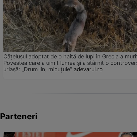
Cățelușul adoptat de o haită de lupi în Grecia a muri
Povestea care a uimit lumea și a stârnit o controver
uriașă: „Drum lin, micuțule”
adevarul.ro
Parteneri