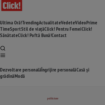
Ultima Oră!
Trending
Actualitate
Vedete
Video
Prime
Time
Sport
Stil de viață
Click! Pentru Femei
Click!
Sănătate
Click! Poftă Bună!
Contact
Dezvoltare personală
Îngrijire personală
Casă și
grădină
Modă