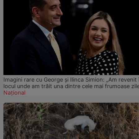
Imagini rare cu George și Ilinca Simion: „Am revenit 
locul unde am trăit una dintre cele mai frumoase zil
Național