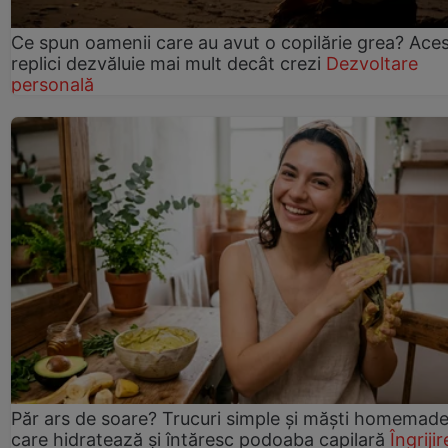
Ce spun oamenii care au avut o copilărie grea? Ace
replici dezvăluie mai mult decât crezi
Dezvoltare
personală
Păr ars de soare? Trucuri simple și măști homemad
care hidratează și întăresc podoaba capilară
Îngrijir