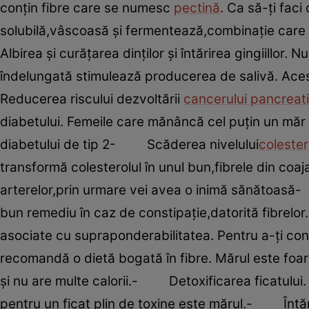
conţin fibre care se numesc
pectină
. Ca să-ţi fac
solubilă,vâscoasă şi fermentează,combinaţie care 
Albirea şi curăţarea dinţilor şi întărirea gingiillor
îndelungată stimulează producerea de salivă. Aces
Reducerea riscului dezvoltării
cancerului pancreat
diabetului. Femeile care mănâncă cel puţin un măr
diabetului de tip 2- Scăderea nivelului
colester
transformă colesterolul în unul bun,fibrele din coaj
arterelor,prin urmare vei avea o inimă sănătoasă
bun remediu în caz de constipaţie,datorită fibre
asociate cu supraponderabilitatea. Pentru a-ţi cont
recomandă o dietă bogată în fibre. Mărul este foar
şi nu are multe calorii.- Detoxificarea ficatului. D
pentru un ficat plin de toxine este mărul.- Întări