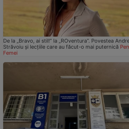
De la „Bravo, ai stil!” la „ROventura”. Povestea Andr
Străvoiu și lecțiile care au făcut-o mai puternică
Pen
Femei