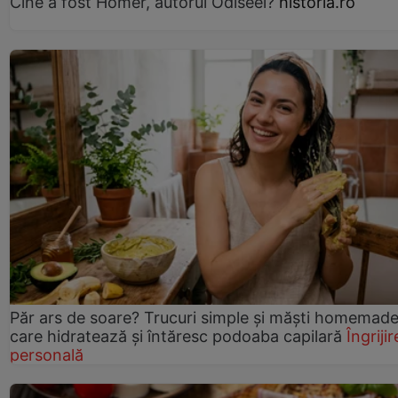
Cine a fost Homer, autorul Odiseei?
historia.ro
Păr ars de soare? Trucuri simple și măști homemad
care hidratează și întăresc podoaba capilară
Îngrijir
personală