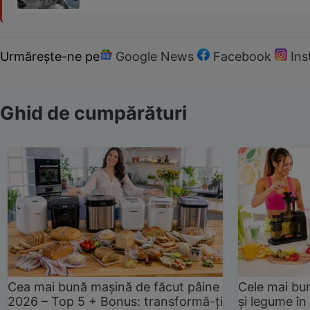
Urmărește-ne pe
Google News
Facebook
In
Ghid de cumpărături
Cea mai bună mașină de făcut pâine
Cele mai bu
2026 – Top 5 + Bonus: transformă-ți
și legume în