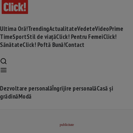
Ultima Oră!
Trending
Actualitate
Vedete
Video
Prime
Time
Sport
Stil de viață
Click! Pentru Femei
Click!
Sănătate
Click! Poftă Bună!
Contact
Dezvoltare personală
Îngrijire personală
Casă și
grădină
Modă