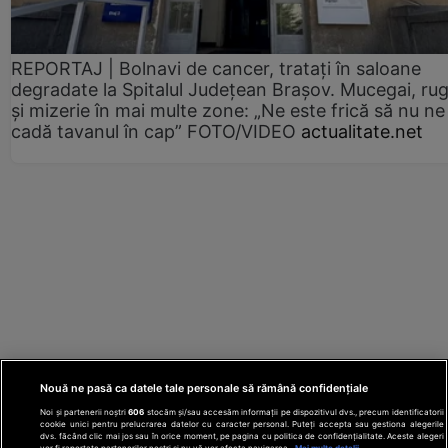
REPORTAJ | Bolnavi de cancer, tratați în saloane
degradate la Spitalul Județean Brașov. Mucegai, ru
și mizerie în mai multe zone: „Ne este frică să nu ne
cadă tavanul în cap” FOTO/VIDEO
actualitate.net
Nouă ne pasă ca datele tale personale să rămână confidențiale
Noi și partenerii noștri
606
stocăm și/sau accesăm informații pe dispozitivul dvs., precum identificatorii
cookie unici pentru prelucrarea datelor cu caracter personal. Puteți accepta sau gestiona alegerile
dvs. făcând clic mai jos sau în orice moment, pe pagina cu politica de confidențialitate. Aceste alegeri
vor fi raportate partenerilor noștri și nu vă vor afecta navigarea.
Mai multe detalii