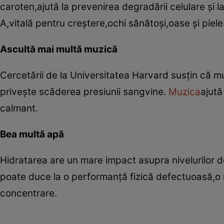
caroten,ajută la prevenirea degradării celulare şi l
A,vitală pentru creştere,ochi sănătoşi,oase şi piele
Ascultă mai multă muzică
Cercetării de la Universitatea Harvard susţin că m
priveşte scăderea presiunii sangvine.
Muzica
ajută
calmant.
Bea multă apă
Hidratarea are un mare impact asupra nivelurilor d
poate duce la o performanţă fizică defectuoasă,o m
concentrare.