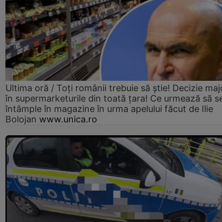
Ultima oră / Toți românii trebuie să știe! Decizie maj
în supermarketurile din toată țara! Ce urmează să s
întâmple în magazine în urma apelului făcut de Ilie
Bolojan
www.unica.ro