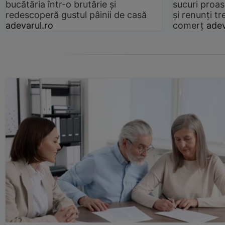
bucătăria într-o brutărie și
sucuri proas
redescoperă gustul pâinii de casă
și renunți tr
adevarul.ro
comerț
adev