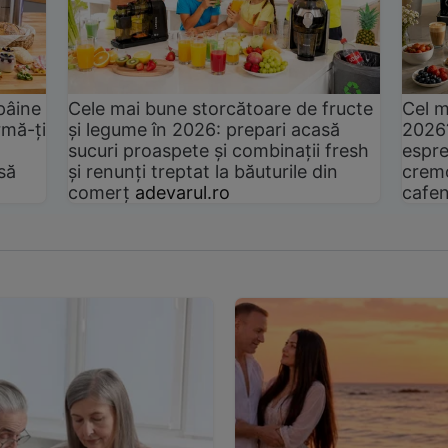
pâine
Cele mai bune storcătoare de fructe
Cel m
rmă-ți
și legume în 2026: prepari acasă
2026
sucuri proaspete și combinații fresh
espre
să
și renunți treptat la băuturile din
cremo
comerț
adevarul.ro
cafen