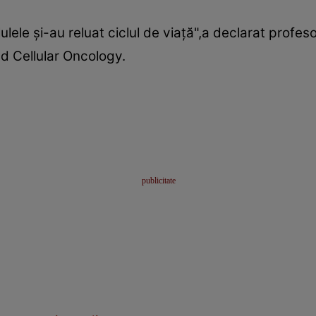
ulele şi-au reluat ciclul de viaţă",a declarat profeso
nd Cellular Oncology.