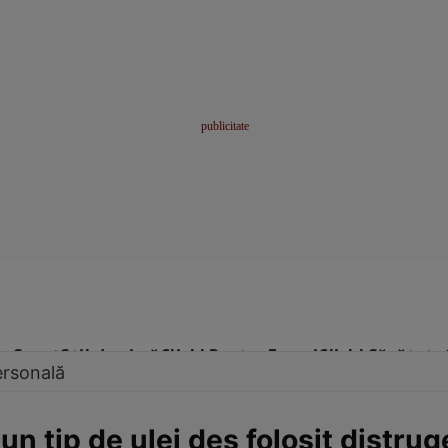
me
Sport
Stil de viață
Click! Pentru Femei
Click! Sănătate
ersonală
un tip de ulei des folosit distrug