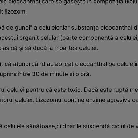
 oleocanthal,care se găseşte în compoziţia uleiu
it lizozom.
ă de gunoi" a celulelor,iar substanţa oleocanthal di
 acestui organit celular (parte componentă a celulei,a
plasmă şi să ducă la moartea celulei.
t că atunci când au aplicat oleocanthal pe celule,î
uprins între 30 de minute şi o oră.
orul celulei pentru că este toxic. Dacă este ruptă m
eriorul celulei. Lizozomul conţine enzime agresive c
ă celulele sănătoase,ci doar le suspendă ciclul de 