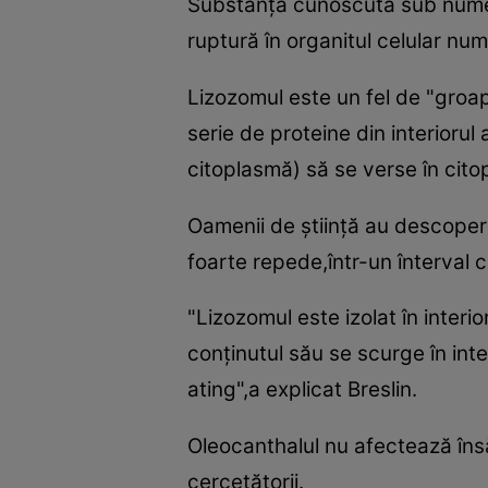
Substanţa cunoscută sub numele
ruptură în organitul celular num
Lizozomul este un fel de "groap
serie de proteine din interiorul
citoplasmă) să se verse în cito
Oamenii de ştiinţă au descoperi
foarte repede,într-un înterval c
"Lizozomul este izolat în interi
conţinutul său se scurge în int
ating",a explicat Breslin.
Oleocanthalul nu afectează îns
cercetătorii.