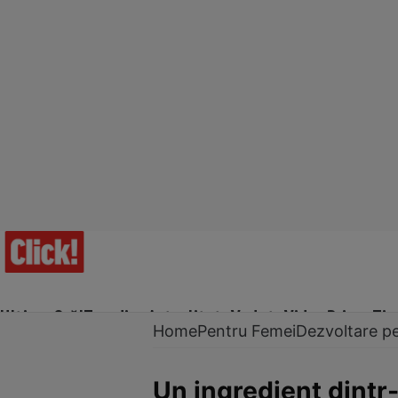
Ultima Oră!
Trending
Actualitate
Vedete
Video
Prime Ti
Home
Pentru Femei
Dezvoltare p
Un ingredient dintr-