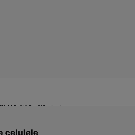
Click! Poftă Bună!
Contact
e celulele