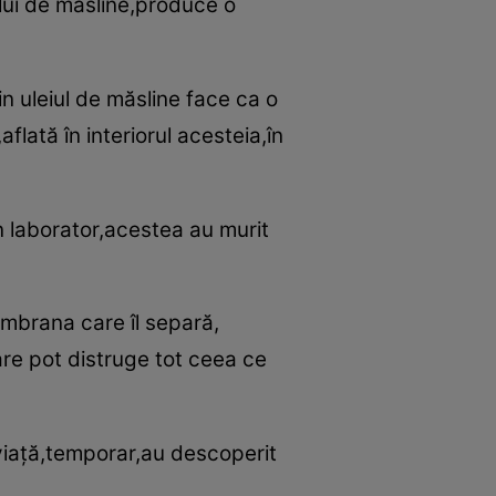
lui de măsline,produce o
n uleiul de măsline face ca o
flată în interiorul acesteia,în
n laborator,acestea au murit
embrana care îl separă,
are pot distruge tot ceea ce
viaţă,temporar,au descoperit