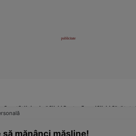
me
Sport
Stil de viață
Click! Pentru Femei
Click! Sănătate
ersonală
e să mănânci măsline!