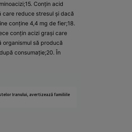
aminoacizi;15. Conţin acid
ă care reduce stresul şi dacă
ne conţine 4,4 mg de fier;18.
e conţin acizi graşi care
jută organismul să producă
 după consumaţie;20. În
telor Iranului, avertizează familiile