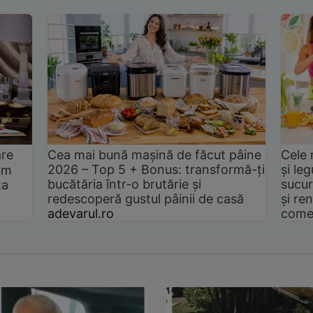
are
Cea mai bună mașină de făcut pâine
Cele 
2026 – Top 5 + Bonus: transformă-ți
și le
um
bucătăria într-o brutărie și
sucur
ta
redescoperă gustul pâinii de casă
și ren
adevarul.ro
come