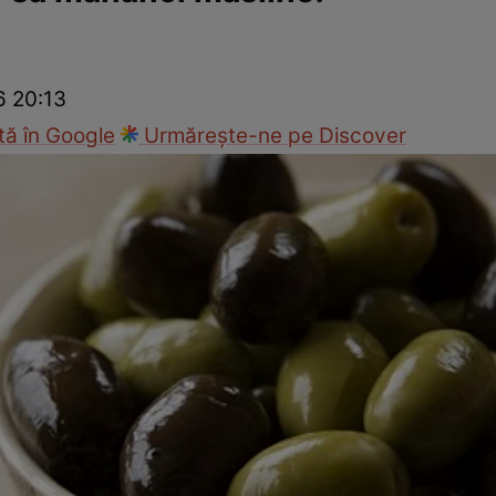
Modă
6 20:13
ă în Google
Urmărește-ne pe Discover