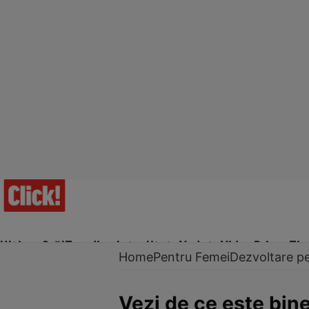
Ultima Oră!
Trending
Actualitate
Vedete
Video
Prime Ti
Home
Pentru Femei
Dezvoltare p
Vezi de ce este bin