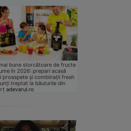
mai bune storcătoare de fructe
gume în 2026: prepari acasă
i proaspete și combinații fresh
unți treptat la băuturile din
rț
adevarul.ro