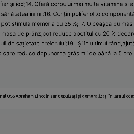
ier şi iod;14. Oferă corpului mai multe vitamine şi 
 sănătatea inimii;16. Conţin polifenoli,o component
pot stimula memoria cu 25 %;17. O ceaşcă cu măsli
masa de prânz,pot reduce apetitul cu 20 % deoarec
imuli de saţietate creierului;19. Şi în ultimul rând,a
 care reduce depunerea grăsimii de până la 5 ore
nul USS Abraham Lincoln sunt epuizați și demoralizați în largul coas