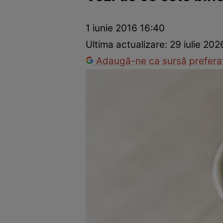
Dezvoltare personală
Îngrijire personală
Casă și grădină
1 iunie 2016 16:40
Ultima actualizare:
29 iulie 202
Adaugă-ne ca sursă preferat