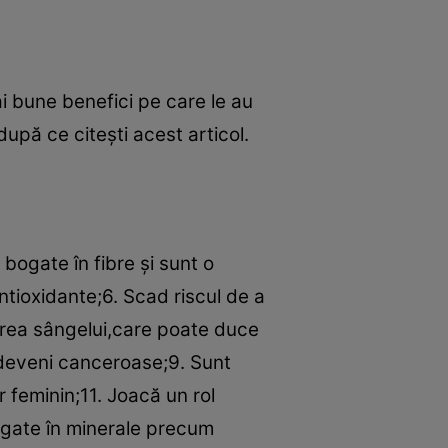
i bune benefici pe care le au
după ce citeşti acest articol.
 bogate în fibre şi sunt o
ntioxidante;6. Scad riscul de a
area sângelui,care poate duce
 deveni canceroase;9. Sunt
 feminin;11. Joacă un rol
bogate în minerale precum