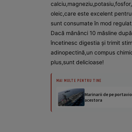
calciu,magneziu,potasiu,fosfor,f
oleic,care este excelent pentru
sunt consumate în mod regulat 
Dacă mănânci 10 măsline după 
încetinesc digestia şi trimit st
adinopectină,un compus chimic
plus,sunt delicioase!
MAI MULTE PENTRU TINE
Marinarii de pe portavio
acestora