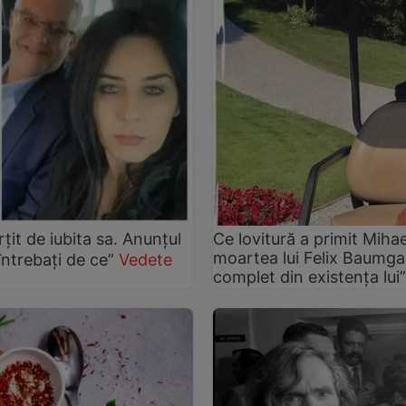
țit de iubita sa. Anunțul
Ce lovitură a primit Miha
moartea lui Felix Baumga
întrebați de ce”
Vedete
complet din existența lui”