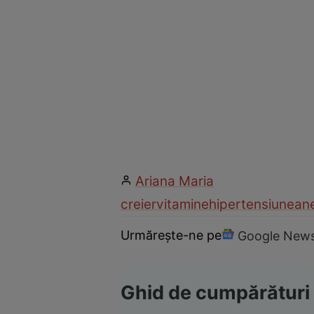
Ariana Maria
creier
vitamine
hipertensiune
an
Urmărește-ne pe
Google New
Ghid de cumpărături