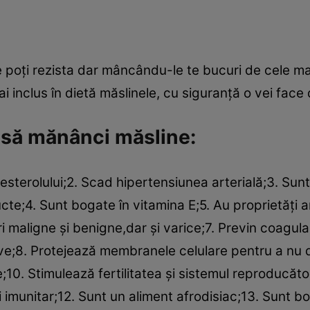
e poţi rezista dar mâncându-le te bucuri de cele ma
i inclus în dietă măslinele, cu siguranţă o vei face 
e să mănânci măsline:
lesterolului;2. Scad hipertensiunea arterială;3. Sunt
cte;4. Sunt bogate în vitamina E;5. Au proprietăţi a
i maligne şi benigne,dar şi varice;7. Previn coagul
ave;8. Protejează membranele celulare pentru a nu
10. Stimulează fertilitatea şi sistemul reproducător
ui imunitar;12. Sunt un aliment afrodisiac;13. Sunt 