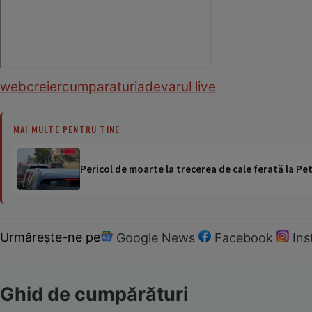
web
creier
cumparaturi
adevarul live
MAI MULTE PENTRU TINE
Pericol de moarte la trecerea de cale ferată la Pet
Urmărește-ne pe
Google News
Facebook
In
Ghid de cumpărături