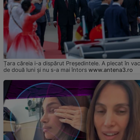
Țara căreia i-a dispărut Președintele. A plecat în va
de două luni și nu s-a mai întors
www.antena3.ro