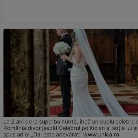
La 2 ani de la superba nuntă, încă un cuplu celebru 
România divorțează! Celebrul politician și soția lui ș
spus adio! „Da, este adevărat”
www.unica.ro