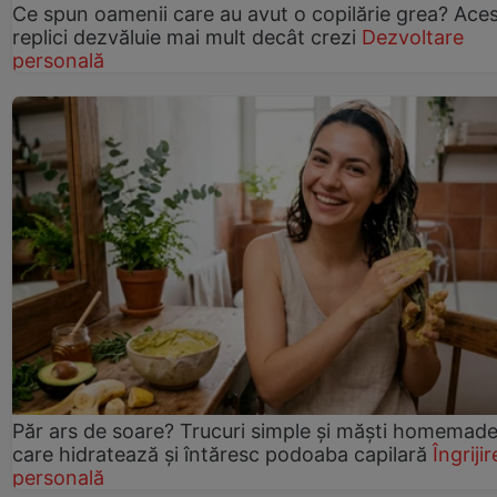
Ce spun oamenii care au avut o copilărie grea? Ace
replici dezvăluie mai mult decât crezi
Dezvoltare
personală
Păr ars de soare? Trucuri simple și măști homemad
care hidratează și întăresc podoaba capilară
Îngrijir
personală