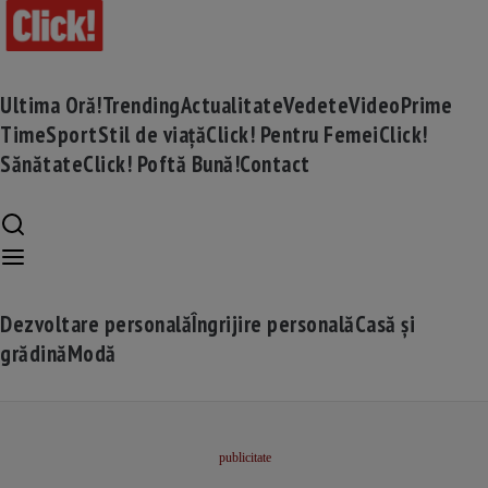
Ultima Oră!
Trending
Actualitate
Vedete
Video
Prime
Time
Sport
Stil de viață
Click! Pentru Femei
Click!
Sănătate
Click! Poftă Bună!
Contact
Dezvoltare personală
Îngrijire personală
Casă și
grădină
Modă