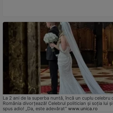
La 2 ani de la superba nuntă, încă un cuplu celebru 
România divorțează! Celebrul politician și soția lui ș
spus adio! „Da, este adevărat”
www.unica.ro