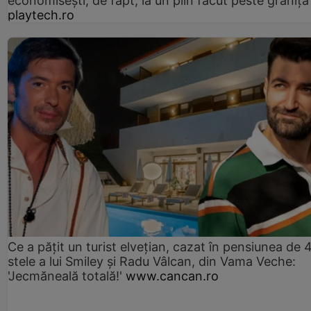
economisești, de fapt, la un plin făcut peste graniță
playtech.ro
Ce a pățit un turist elvețian, cazat în pensiunea de 
stele a lui Smiley și Radu Vâlcan, din Vama Veche:
'Jecmăneală totală!'
www.cancan.ro