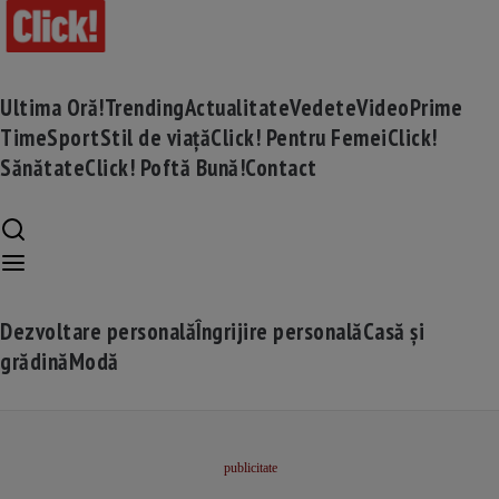
Ultima Oră!
Trending
Actualitate
Vedete
Video
Prime
Time
Sport
Stil de viață
Click! Pentru Femei
Click!
Sănătate
Click! Poftă Bună!
Contact
Dezvoltare personală
Îngrijire personală
Casă și
grădină
Modă