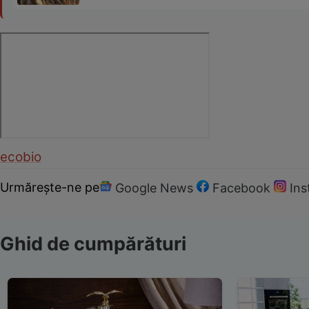
eco
bio
Urmărește-ne pe
Google News
Facebook
In
Ghid de cumpărături