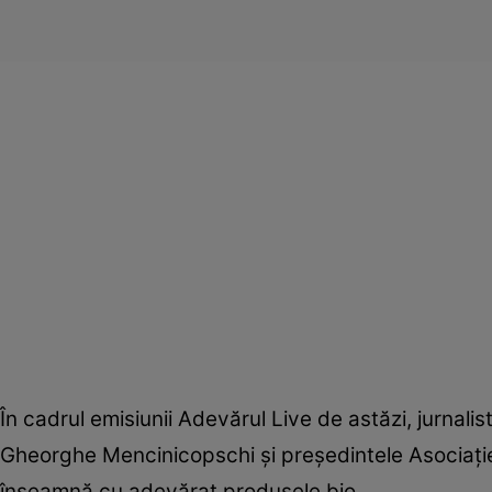
În cadrul emisiunii Adevărul Live de astăzi, jurnalis
Gheorghe Mencinicopschi şi preşedintele Asociaţi
înseamnă cu adevărat produsele bio.