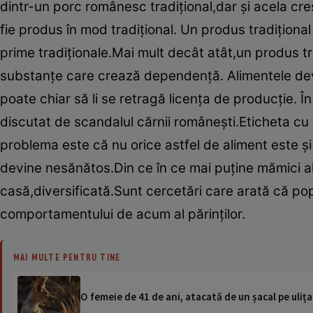
dintr-un porc românesc tradiţional,dar şi acela cre
fie produs în mod tradiţional. Un produs tradiţional
prime tradiţionale.Mai mult decât atât,un produs t
substanţe care crează dependenţă. Alimentele dev
poate chiar să li se retragă licenţa de producţie.
discutat de scandalul cărnii româneşti.Eticheta cu
problema este că nu orice astfel de aliment este şi
devine nesănătos.Din ce în ce mai puţine mămici al
casă,diversificată.Sunt cercetări care arată că pop
comportamentului de acum al părinţilor.
MAI MULTE PENTRU TINE
O femeie de 41 de ani, atacată de un șacal pe ulița